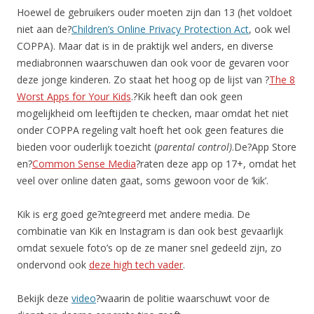
Hoewel de gebruikers ouder moeten zijn dan 13 (het voldoet
niet aan de?
Children’s Online Privacy Protection Act
, ook wel
COPPA). Maar dat is in de praktijk wel anders, en diverse
mediabronnen waarschuwen dan ook voor de gevaren voor
deze jonge kinderen. Zo staat het hoog op de lijst van ?
The 8
Worst Apps for Your Kids
.?Kik heeft dan ook geen
mogelijkheid om leeftijden te checken, maar omdat het niet
onder COPPA regeling valt hoeft het ook geen features die
bieden voor ouderlijk toezicht (
parental control)
.De?App Store
en?
Common Sense Media
?raten deze app op 17+, omdat het
veel over online daten gaat, soms gewoon voor de ‘kik’.
Kik is erg goed ge?ntegreerd met andere media. De
combinatie van Kik en Instagram is dan ook best gevaarlijk
omdat sexuele foto’s op de ze maner snel gedeeld zijn, zo
ondervond ook
deze high tech vader
.
Bekijk deze
video
?waarin de politie waarschuwt voor de