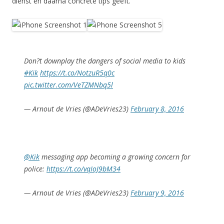
dienst en daarna concrete tips geeft.
Don?t downplay the dangers of social media to kids
#Kik
https://t.co/NotzuR5q0c
pic.twitter.com/VeTZMNbq5l
— Arnout de Vries (@ADeVries23)
February 8, 2016
@Kik
messaging app becoming a growing concern for
police:
https://t.co/vqIoJ9bM34
— Arnout de Vries (@ADeVries23)
February 9, 2016