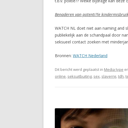
t.b.v. politie?? Welke bijdrage kan deze
Benaderen van potenti?le kindermisbruik
WATCH NL doet niet aan naming and sha
publiekelijk aan de schandpaal door nam
seksueel contact zoeken met minderjar
Bronnen:
WATCH Nederland
Dit bericht werd geplaatst in
Media type
en
online
,
seksuitbuiting
,
sex
,
slavernij
,
tdh
,
t