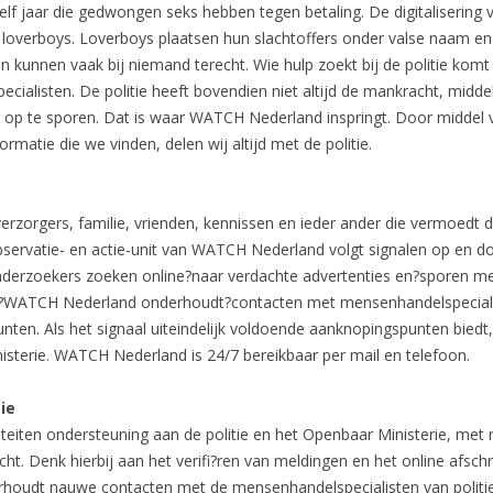
elf jaar die gedwongen seks hebben tegen betaling. De digitalisering 
loverboys. Loverboys plaatsen hun slachtoffers onder valse naam en l
nnen vaak bij niemand terecht. Wie hulp zoekt bij de politie komt som
ecialisten. De politie heeft bovendien niet altijd de mankracht, mid
r op te sporen. Dat is waar WATCH Nederland inspringt. Door middel 
ormatie die we vinden, delen wij altijd met de politie.
zorgers, familie, vrienden, kennissen en ieder ander die vermoedt da
bservatie- en actie-unit van WATCH Nederland volgt signalen op en do
onderzoekers zoeken online?naar verdachte advertenties en?sporen me
?WATCH Nederland onderhoudt?contacten met mensenhandelspecialiste
ten. Als het signaal uiteindelijk voldoende aanknopingspunten bied
nisterie. WATCH Nederland is 24/7 bereikbaar per mail en telefoon.
ie
eiten ondersteuning aan de politie en het Openbaar Ministerie, met
. Denk hierbij aan het verifi?ren van meldingen en het online afschr
oudt nauwe contacten met de mensenhandelspecialisten van politie 