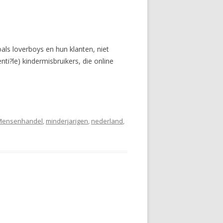
ls loverboys en hun klanten, niet
i?le) kindermisbruikers, die online
Mensenhandel
,
minderjarigen
,
nederland
,