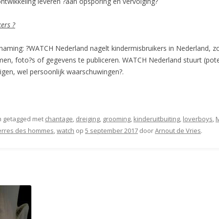
 ontwikkeling leveren ?aan opsporing en vervolging?
ers ?
ming: ?WATCH Nederland nagelt kindermisbruikers in Nederland, zoa
en, foto?s of gegevens te publiceren. WATCH Nederland stuurt (potent
igen, wel persoonlijk waarschuwingen?.
 getagged met
chantage
,
dreiging
,
grooming
,
kinderuitbuiting
,
loverboys
,
erres des hommes
,
watch
op
5 september 2017
door
Arnout de Vries
.