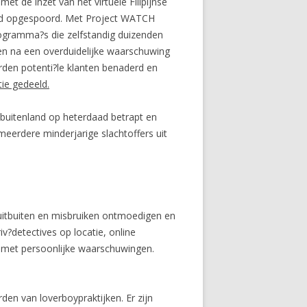
 de inzet van het virtuele Filipijnse
eld opgespoord. Met Project WATCH
rogramma?s die zelfstandig duizenden
n na een overduidelijke waarschuwing
rden potenti?le klanten benaderd en
tie gedeeld.
 buitenland op heterdaad betrapt en
meerdere minderjarige slachtoffers uit
uitbuiten en misbruiken ontmoedigen en
v?detectives op locatie, online
af met persoonlijke waarschuwingen.
en van loverboypraktijken. Er zijn