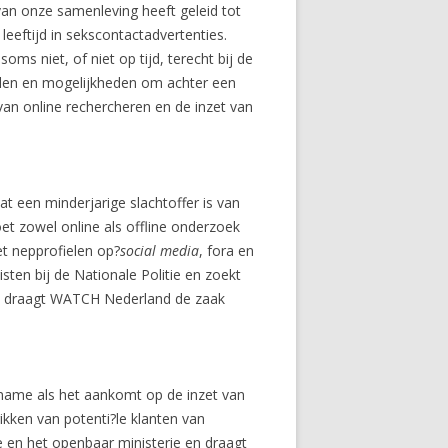
van onze samenleving heeft geleid tot
eeftijd in sekscontactadvertenties.
s niet, of niet op tijd, terecht bij de
delen en mogelijkheden om achter een
van online rechercheren en de inzet van
t een minderjarige slachtoffer is van
et zowel online als offline onderzoek
t nepprofielen op?
social media
, fora en
n bij de Nationale Politie en zoekt
t, draagt WATCH Nederland de zaak
 name als het aankomt op de inzet van
ikken van potenti?le klanten van
en het openbaar ministerie en draagt