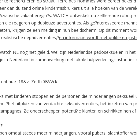
r te rechercheren op straat. Terre des Hommes werd eerder bekend met
r dan duizend online kindermisbruikers uit alle hoeken van de wer
 Aziatische vakantieregio?s. WATCH ontwikkelt nu zelflerende robotp
 die reageren op dubieuze advertenties. Als ge?nteresseerde manne
orzetten, krijgen ze een melding in hun beeldscherm. Op dit moment wo
ealistische nepadvertenties,?
en informatie wordt met politie en justi
Watch NL nog niet geleid. Wel zijn Nederlandse pedoseksuelen in het
jn in Nederland in samenwerking met lokale hulpverleningsinstanties 
_continue=18&v=Zedtz0BVVck
s met kinderen stoppen en de personen die minderjarigen seksueel 
t?het uitpluizen van verdachte seksadvertenties, het inzetten van pri
eitscampagnes. Ze onderscheppen potenti?le klanten en schrikken hen 
g?
en omdat steeds meer minderjarigen, vooral pubers, slachtoffer word