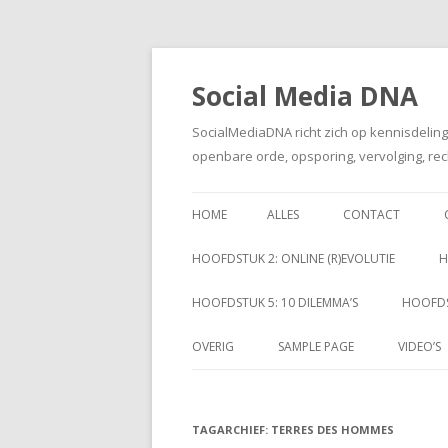
Social Media DNA
SocialMediaDNA richt zich op kennisdelin
openbare orde, opsporing, vervolging, rec
HOME
ALLES
CONTACT
HOOFDSTUK 2: ONLINE (R)EVOLUTIE
H
HOOFDSTUK 5: 10 DILEMMA’S
HOOFDS
OVERIG
SAMPLE PAGE
VIDEO’S
TAGARCHIEF:
TERRES DES HOMMES