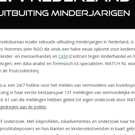
oeksbureau inzake seksuele uitbuiting minderjarigen in Nederland, is
es Hommes (een NGO die sinds een halve eeuw opkomt voor kinderr
n kinder- en mensenhandel) en
CKM
(Centrum tegen Kinderhandel en M
logen, een data-analist en forensisch ict-specialisten. WATCH NL wordt
 de Postcodeloterij.
 o.a. een 24/7 hotline voor het melden van vermoedens van loverboy
ving in haar eerste bestaansjaar 131 meldingen van vermoedelijke 
and. 61 van die meldingen hebben geleid tot eigen onderzoek door W
gedragen aan de politie.
f onderzoek. Met lokprofielen, lokadvertenties en onderzoek naar h
ostitutiepooiers en hun klanten en kindersekstoeristen in kaart gebr