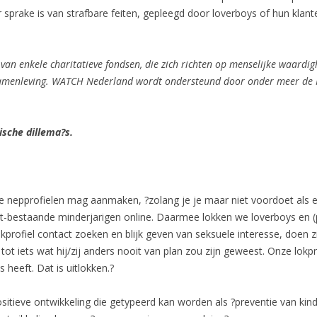
 sprake is van strafbare feiten, gepleegd door loverboys of hun klan
van enkele charitatieve fondsen, die zich richten op menselijke waardig
samenleving. WATCH Nederland wordt ondersteund door onder meer de N
sche dillema?s.
e nepprofielen mag aanmaken, ?zolang je je maar niet voordoet als 
t-bestaande minderjarigen online. Daarmee lokken we loverboys en (
profiel contact zoeken en blijk geven van seksuele interesse, doen zij
 tot iets wat hij/zij anders nooit van plan zou zijn geweest. Onze lo
s heeft. Dat is uitlokken.?
positieve ontwikkeling die getypeerd kan worden als ?preventie van ki