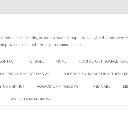
g rondom social media, politie en maatschappelijke veiligheid. Onderwerp
htspraak tot crisisbeheersing en communicatie.
Spring
naar
CONTACT
HET BOEK
HOME
HOOFDSTUK 1: SOCIALE (R)EV
inhoud
OOFDSTUK 3: IMPACT OP 8 W’S
HOOFDSTUK 4: IMPACT OP METHODIEK
TUK 6: EN NU?
HOOFDSTUK 7: TOEKOMST
MEDIA ABC
MI
WAT IS SOCIALMEDIADNA?