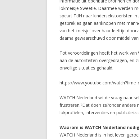
informatie uit openbare bronnen en doo
lokmeisje Sweetie. Daarmee werden mee
speurt TdH naar kindersekstoeristen in
gesprekjes gaan aanknopen met mannen
van het ‘meisje’ over haar leeftijd do
daarna gewaarschuwd door middel van r
Tot veroordelingen heeft het werk van 
aan de autoriteiten overgedragen, en zi
onveilige situaties gehaald.
https://www.youtube.com/watch?time
WATCH Nederland wil de vraag naar sek
frustreren.?Dat doen ze?onder andere me
lokprofielen, interventies en publicit
Waarom is WATCH Nederland nodi
WATCH Nederland is in het leven geroep