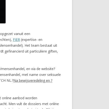
 opgezet vanuit een
echten),
FIER
(expertise- en
ensenhandel). Het team bestaat uit
 gefinancierd uit particuliere giften,
s/mensenhandel, en via de website?
mensenhandel, met name over seksuele
ATCH NL.?
Na bewijsveredeling en ?
et online aanbod worden
acht. Men vult de dossiers met online