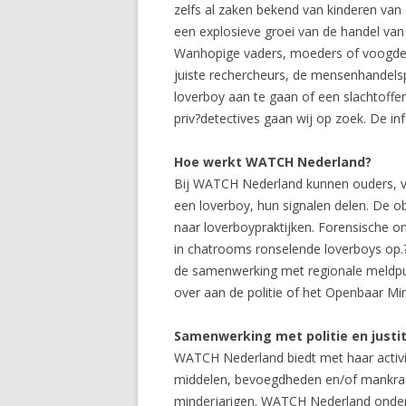
zelfs al zaken bekend van kinderen van 
een explosieve groei van de handel van 
Wanhopige vaders, moeders of voogden ku
juiste rechercheurs, de mensenhandelsp
loverboy aan te gaan of een slachtoffe
priv?detectives gaan wij op zoek. De inf
Hoe werkt WATCH Nederland?
Bij WATCH Nederland kunnen ouders, ver
een loverboy, hun signalen delen. De o
naar loverboypraktijken. Forensische 
in chatrooms ronselende loverboys op.
de samenwerking met regionale meldpun
over aan de politie of het Openbaar Mi
Samenwerking met politie en justit
WATCH Nederland biedt met haar activit
middelen, bevoegdheden en/of mankracht
minderjarigen. WATCH Nederland onderh