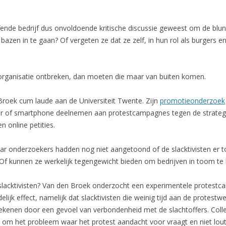
reffende bedrijf dus onvoldoende kritische discussie geweest om de bl
azen in te gaan? Of vergeten ze dat ze zelf, in hun rol als burgers 
rganisatie ontbreken, dan moeten die maar van buiten komen.
Broek cum laude aan de Universiteit Twente. Zijn
promotieonderzoek
uter of smartphone deelnemen aan protestcampagnes tegen de strategi
n online petities.
r onderzoekers hadden nog niet aangetoond of de slacktivisten er t
n? Of kunnen ze werkelijk tegengewicht bieden om bedrijven in toom t
 slacktivisten? Van den Broek onderzocht een experimentele protes
delijk effect, namelijk dat slacktivisten die weinig tijd aan de protes
kenen door een gevoel van verbondenheid met de slachtoffers. Collect
en om het probleem waar het protest aandacht voor vraagt en niet lout