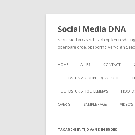
Social Media DNA
SocialMediaDNA richt zich op kennisdelin
openbare orde, opsporing, vervolging, rec
HOME
ALLES
CONTACT
HOOFDSTUK 2: ONLINE (R)EVOLUTIE
H
HOOFDSTUK 5: 10 DILEMMA’S
HOOFDS
OVERIG
SAMPLE PAGE
VIDEO’S
TAGARCHIEF:
TIJD VAN DEN BROEK