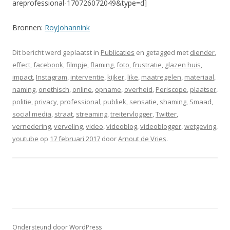
areprofessional-170726072049&type=d]
Bronnen:
RoyJohannink
Dit bericht werd geplaatst in
Publicaties
en getagged met
diender
,
effect
,
facebook
,
filmpje
,
flaming
,
foto
,
frustratie
,
glazen huis
,
impact
,
Instagram
,
interventie
,
kijker
,
like
,
maatregelen
,
materiaal
,
naming
,
onethisch
,
online
,
opname
,
overheid
,
Periscope
,
plaatser
,
politie
,
privacy
,
professional
,
publiek
,
sensatie
,
shaming
,
Smaad
,
social media
,
straat
,
streaming
,
treitervlogger
,
Twitter
,
vernedering
,
verveling
,
video
,
videoblog
,
videoblogger
,
wetgeving
,
youtube
op
17 februari 2017
door
Arnout de Vries
.
Ondersteund door WordPress