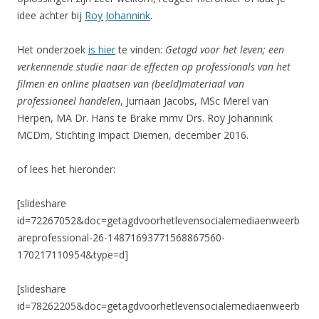
idee achter bij
Roy Johannink
.
Het onderzoek
is hier
te vinden:
Getagd voor het leven; een
verkennende studie naar de effecten op professionals van het
filmen en online plaatsen van (beeld)materiaal van
professioneel handelen
, Jurriaan Jacobs, MSc Merel van
Herpen, MA Dr. Hans te Brake mmv Drs. Roy Johannink
MCDm, Stichting Impact Diemen, december 2016.
of lees het hieronder:
[slideshare
id=72267052&doc=getagdvoorhetlevensocialemediaenweerb
areprofessional-26-14871693771568867560-
170217110954&type=d]
[slideshare
id=78262205&doc=getagdvoorhetlevensocialemediaenweerb