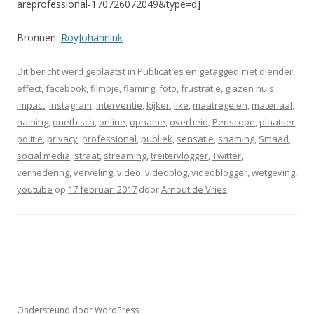
areprofessional-170726072049&type=d]
Bronnen:
RoyJohannink
Dit bericht werd geplaatst in
Publicaties
en getagged met
diender
,
effect
,
facebook
,
filmpje
,
flaming
,
foto
,
frustratie
,
glazen huis
,
impact
,
Instagram
,
interventie
,
kijker
,
like
,
maatregelen
,
materiaal
,
naming
,
onethisch
,
online
,
opname
,
overheid
,
Periscope
,
plaatser
,
politie
,
privacy
,
professional
,
publiek
,
sensatie
,
shaming
,
Smaad
,
social media
,
straat
,
streaming
,
treitervlogger
,
Twitter
,
vernedering
,
verveling
,
video
,
videoblog
,
videoblogger
,
wetgeving
,
youtube
op
17 februari 2017
door
Arnout de Vries
.
Ondersteund door WordPress