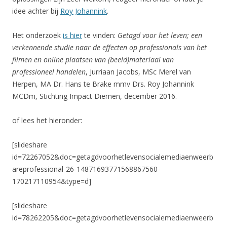
idee achter bij
Roy Johannink
.
Het onderzoek
is hier
te vinden:
Getagd voor het leven; een
verkennende studie naar de effecten op professionals van het
filmen en online plaatsen van (beeld)materiaal van
professioneel handelen
, Jurriaan Jacobs, MSc Merel van
Herpen, MA Dr. Hans te Brake mmv Drs. Roy Johannink
MCDm, Stichting Impact Diemen, december 2016.
of lees het hieronder:
[slideshare
id=72267052&doc=getagdvoorhetlevensocialemediaenweerb
areprofessional-26-14871693771568867560-
170217110954&type=d]
[slideshare
id=78262205&doc=getagdvoorhetlevensocialemediaenweerb