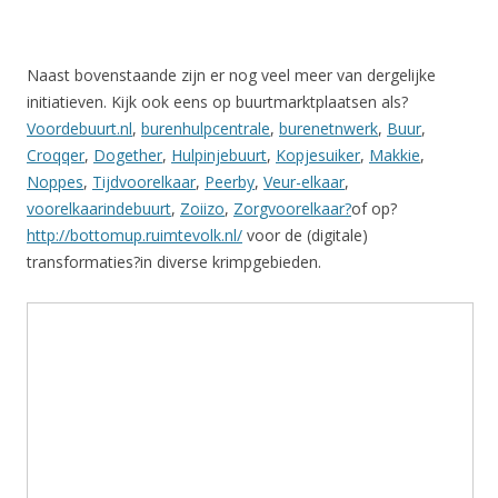
Naast bovenstaande zijn er nog veel meer van dergelijke
initiatieven. Kijk ook eens op buurtmarktplaatsen als?
Voordebuurt.nl
,
burenhulpcentrale
,
burenetnwerk
,
Buur
,
Croqqer
,
Dogether
,
Hulpinjebuurt
,
Kopjesuiker
,
Makkie
,
Noppes
,
Tijdvoorelkaar
,
Peerby
,
Veur-elkaar
,
voorelkaarindebuurt
,
Zoiizo
,
Zorgvoorelkaar?
of op?
http://bottomup.ruimtevolk.nl/
voor de (digitale)
transformaties?in diverse krimpgebieden.