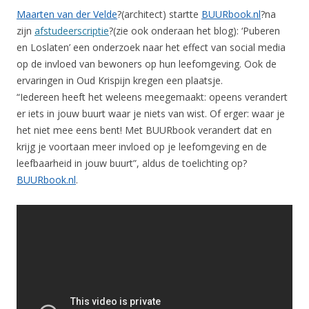
Maarten van der Velde
?(architect) startte
BUURbook.nl
?na
zijn
afstudeerscriptie
?(zie ook onderaan het blog): ‘Puberen
en Loslaten’ een onderzoek naar het effect van social media
op de invloed van bewoners op hun leefomgeving. Ook de
ervaringen in Oud Krispijn kregen een plaatsje.
“Iedereen heeft het weleens meegemaakt: opeens verandert
er iets in jouw buurt waar je niets van wist. Of erger: waar je
het niet mee eens bent! Met BUURbook verandert dat en
krijg je voortaan meer invloed op je leefomgeving en de
leefbaarheid in jouw buurt”, aldus de toelichting op?
BUURbook.nl
.