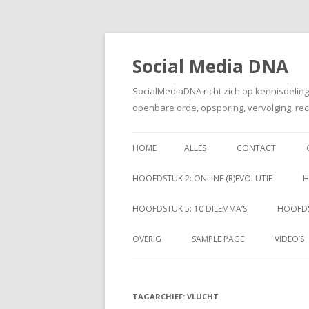
Social Media DNA
SocialMediaDNA richt zich op kennisdelin
openbare orde, opsporing, vervolging, rec
HOME
ALLES
CONTACT
HOOFDSTUK 2: ONLINE (R)EVOLUTIE
H
HOOFDSTUK 5: 10 DILEMMA’S
HOOFDS
OVERIG
SAMPLE PAGE
VIDEO’S
TAGARCHIEF:
VLUCHT