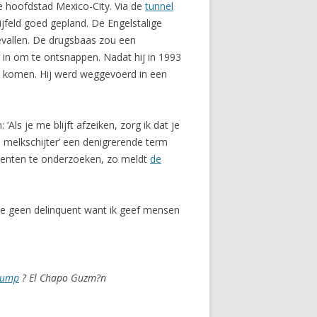
de hoofdstad Mexico-City. Via de
tunnel
feld goed gepland. De Engelstalige
dgevallen. De drugsbaas zou een
 in om te ontsnappen. Nadat hij in 1993
 te komen. Hij werd weggevoerd in een
Als je me blijft afzeiken, zorg ik dat je
en melkschijter’ een denigrerende term
menten te onderzoeken, zo meldt
de
e geen delinquent want ik geef mensen
rump
? El Chapo Guzm?n