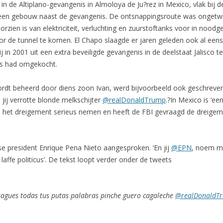
 in de Altiplano-gevangenis in Almoloya de Ju?rez in Mexico, vlak bij 
 een gebouw naast de gevangenis. De ontsnappingsroute was ongetwij
voorzien is van elektriciteit, verluchting en zuurstoftanks voor in noo
r de tunnel te komen. El Chapo slaagde er jaren geleden ook al eens
j in 2001 uit een extra beveiligde gevangenis in de deelstaat Jalisco
s had omgekocht.
ordt beheerd door diens zoon Ivan, werd bijvoorbeeld ook geschreven: ‘
jij verrotte blonde melkschijter
@realDonaldTrump
.?In Mexico is ‘e
u het dreigement serieus nemen en heeft de FBI gevraagd de dreige
e president Enrique Pena Nieto aangesproken. ‘En jij
@EPN
, noem m
j laffe politicus’. De tekst loopt verder onder de tweets
tragues todas tus putas palabras pinche guero cagaleche
@realDonaldT