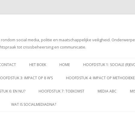
g rondom social media, politie en maatschappelijke veiligheid. Onderwerp
htspraak tot crisisbeheersing en communicatie.
Spring
naar
CONTACT
HET BOEK
HOME
HOOFDSTUK 1: SOCIALE (R)EV
inhoud
OOFDSTUK 3: IMPACT OP 8 W’S
HOOFDSTUK 4: IMPACT OP METHODIEK
TUK 6: EN NU?
HOOFDSTUK 7: TOEKOMST
MEDIA ABC
MI
WAT IS SOCIALMEDIADNA?