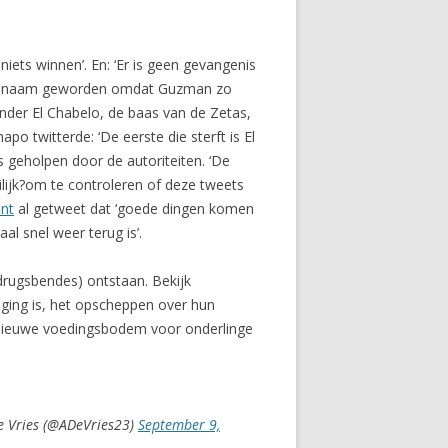
 niets winnen’. En: ‘Er is geen gevangenis
jn bijnaam geworden omdat Guzman zo
nder El Chabelo, de baas van de Zetas,
po twitterde: ‘De eerste die sterft is El
s geholpen door de autoriteiten. ‘De
ilijk?om te controleren of deze tweets
unt
al getweet dat ‘goede dingen komen
aal snel weer terug is’.
(drugsbendes) ontstaan. Bekijk
nging is, het opscheppen over hun
k nieuwe voedingsbodem voor onderlinge
e Vries (@ADeVries23)
September 9,