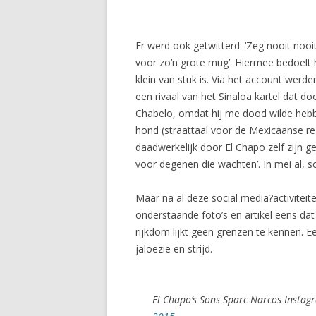
Er werd ook getwitterd: ‘Zeg nooit nooit,
voor zo’n grote mug’. Hiermee bedoelt 
klein van stuk is. Via het account wer
een rivaal van het Sinaloa kartel dat do
Chabelo, omdat hij me dood wilde hebben 
hond (straattaal voor de Mexicaanse reg
daadwerkelijk door El Chapo zelf zijn
voor degenen die wachten’. In mei al, sch
Maar na al deze social media?activiteit
onderstaande foto’s en artikel eens da
rijkdom lijkt geen grenzen te kennen.
jaloezie en strijd.
El Chapo’s Sons Sparc Narcos Insta