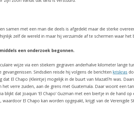
 zijn zoon vanuit dat land is verstuurd.
ien samen met een man die deels is afgedekt maar die sterke overe
hijnlijk zelf de wereld in maar hij verzuimde af te schermen waar he
 inmiddels een onderzoek begonnen.
culaire wijze via een stiekem gegraven anderhalve kilometer lange tu
e gevangenissen. Sindsdien reisde hij volgens de berichten
kriskras
doo
dat El Chapo (Kleintje) mogelijk in de buurt van Mazatl?n was. Daarop
 in het verre zuiden, aan de grens met Guatemala. Daar woont een tant
dia blijkt dat Joaquin ‘El Chapo’ Guzman met een biertje in de hand op e
t, waardoor El Chapo kan worden opgepakt, krijgt van de Verenigde 