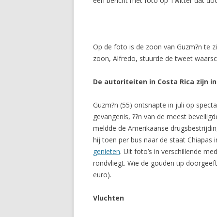
een bericht met foto op Twitter dat door
Op de foto is de zoon van Guzm?n te z
zoon, Alfredo, stuurde de tweet waarsc
De autoriteiten in Costa Rica zijn
Guzm?n (55) ontsnapte in juli op specta
gevangenis, ??n van de meest beveiligd
meldde de Amerikaanse drugsbestrijding 
hij toen per bus naar de staat Chiapas
genieten
. Uit foto’s in verschillende me
rondvliegt. Wie de gouden tip doorgeef
euro).
Vluchten