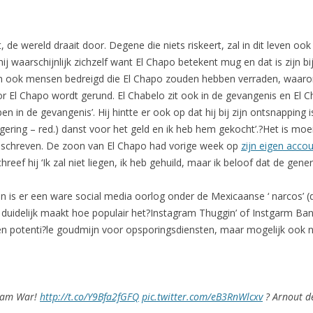
 de wereld draait door. Degene die niets riskeert, zal in dit leven ook
hij waarschijnlijk zichzelf want El Chapo betekent mug en dat is zi
den ook mensen bedreigd die El Chapo zouden hebben verraden, waaro
or El Chapo wordt gerund. El Chabelo zit ook in de gevangenis en El Cha
in de gevangenis’. Hij hintte er ook op dat hij bij zijn ontsnapping i
ering – red.) danst voor het geld en ik heb hem gekocht’.?Het is moe
 geschreven. De zoon van El Chapo had vorige week op
zijn eigen acco
reef hij ‘Ik zal niet liegen, ik heb gehuild, maar ik beloof dat de gener
en is er een ware social media oorlog onder de Mexicaanse ‘ narcos’ 
t duidelijk maakt hoe populair het?Instagram Thuggin’ of Instgarm Ba
 Een potenti?le goudmijn voor opsporingsdiensten, maar mogelijk oo
gram War!
http://t.co/Y9Bfa2fGFQ
pic.twitter.com/eB3RnWlcxv
? Arnout d