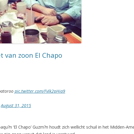
t van zoon El Chapo
apatoroo
pic.twitter.com/Fvlk2pHia9
)
August 31, 2015
u?n ‘El Chapo’ Guzm?n houdt zich wellicht schuil in het Midden-Amer