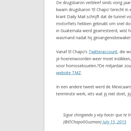
De drugsbaron verbleef sinds vorig jaar
kwam drugsbaron ‘El Chapo’ terecht in
krant Daily Mail schrijft dat de tunnel 
motorfiets hebben gebruikt om snel doo
in Guatemala werd gearresteerd, wist hi
wasmand nadat hij gevangenisbewaker
Vanaf El Chapo’s
Twitteraccount
, die w
je hoerenwoorden weer moet inslikken, 
voor homoseksuelen.?De miljardair zo
website TMZ
.
In een andere tweet werd de Mexicaans
tenminste werk, iets wat jij niet doet, ji
Sigue chingando y voy hacer que te 
(@ElChapo0Guzman)
July 15, 2015