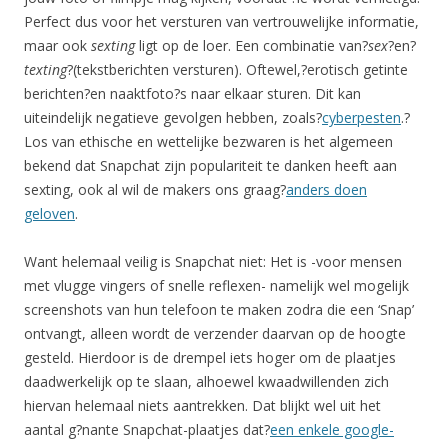
Perfect dus voor het versturen van vertrouwelijke informatie,
maar ook
sexting
ligt op de loer. Een combinatie van?
sex
?en?
texting
?(tekstberichten versturen). Oftewel,?erotisch getinte
berichten?en naaktfoto?s naar elkaar sturen. Dit kan
uiteindelijk negatieve gevolgen hebben, zoals?
cyberpesten
.?
Los van ethische en wettelijke bezwaren is het algemeen
bekend dat Snapchat zijn populariteit te danken heeft aan
sexting, ook al wil de makers ons graag?
anders doen
geloven
.
Want helemaal veilig is Snapchat niet: Het is -voor mensen
met vlugge vingers of snelle reflexen- namelijk wel mogelijk
screenshots van hun telefoon te maken zodra die een ‘Snap’
ontvangt, alleen wordt de verzender daarvan op de hoogte
gesteld. Hierdoor is de drempel iets hoger om de plaatjes
daadwerkelijk op te slaan, alhoewel kwaadwillenden zich
hiervan helemaal niets aantrekken. Dat blijkt wel uit het
aantal g?nante Snapchat-plaatjes dat?
een enkele google-