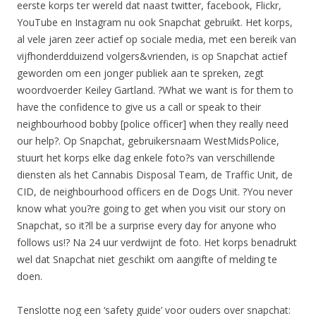
eerste korps ter wereld dat naast twitter, facebook, Flickr,
YouTube en Instagram nu ook Snapchat gebruikt. Het korps,
al vele jaren zeer actief op sociale media, met een bereik van
vijfhonderdduizend volgers&vrienden, is op Snapchat actief
geworden om een jonger publiek aan te spreken, zegt
woordvoerder Keiley Gartland. ?What we want is for them to
have the confidence to give us a call or speak to their
neighbourhood bobby [police officer] when they really need
our help?. Op Snapchat, gebruikersnaam WestMidsPolice,
stuurt het korps elke dag enkele foto?s van verschillende
diensten als het Cannabis Disposal Team, de Traffic Unit, de
CID, de neighbourhood officers en de Dogs Unit. ?You never
know what you?re going to get when you visit our story on
Snapchat, so it?ll be a surprise every day for anyone who
follows us!? Na 24 uur verdwijnt de foto. Het korps benadrukt
wel dat Snapchat niet geschikt om aangifte of melding te
doen.
Tenslotte nog een ‘safety guide’ voor ouders over snapchat: