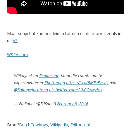
Maar snapchat kan ook leiden tot een echte moord, zoals in
de
VS
:
WSPA.com
Wijkagent op
#snapchat
. Mooi die ruimte om te
experimenteren
#bottomup
https://t.co/RMEeEvzgLj
/via
@SolangeJacobsen
pic.twitter.com/2th0QAwyHo
— Ed Sabel (@EdSabel)
February 8, 2016
Bron:?
DutchCowboys
,
Wikipedia
,
Editorial.nl