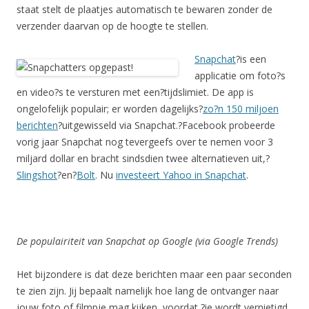
staat stelt de plaatjes automatisch te bewaren zonder de
verzender daarvan op de hoogte te stellen.
Snapchat
?is een
applicatie om foto?s
en video?s te versturen met een?tijdslimiet. De app is
ongelofelijk populair; er worden dagelijks?
zo?n 150 miljoen
berichten
?uitgewisseld via Snapchat.?Facebook probeerde
vorig jaar Snapchat nog tevergeefs over te nemen voor 3
miljard dollar en bracht sindsdien twee alternatieven uit,?
Slingshot
?en?
Bolt
. Nu
investeert Yahoo in Snapchat
.
De populairiteit van Snapchat op Google (via Google Trends)
Het bijzondere is dat deze berichten maar een paar seconden
te zien zijn. Jij bepaalt namelijk hoe lang de ontvanger naar
jouw foto of filmpje mag kijken, voordat ?ie wordt vernietigd.