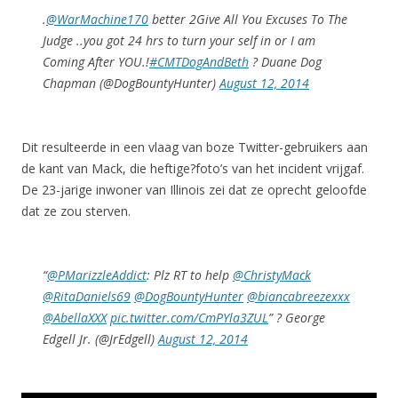
.
@WarMachine170
better 2Give All You Excuses To The
Judge ..you got 24 hrs to turn your self in or I am
Coming After YOU.!
#CMTDogAndBeth
? Duane Dog
Chapman (@DogBountyHunter)
August 12, 2014
Dit resulteerde in een vlaag van boze Twitter-gebruikers aan
de kant van Mack, die heftige?foto’s van het incident vrijgaf.
De 23-jarige inwoner van Illinois zei dat ze oprecht geloofde
dat ze zou sterven.
“
@PMarizzleAddict
: Plz RT to help
@ChristyMack
@RitaDaniels69
@DogBountyHunter
@biancabreezexxx
@AbellaXXX
pic.twitter.com/CmPYla3ZUL
” ? George
Edgell Jr. (@JrEdgell)
August 12, 2014