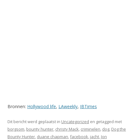
Bronnen:
Hollywood life
,
LAweekly
,
IBTimes
Dit bericht werd geplaatst in
Uncategorized
en getagged met
borgsom
,
bounty hunter
,
christy Mack
,
criminelen
,
dog
,
Dog the
Bounty Hunter
,
duane chapman
,
facebook
,
jacht
,
Jon