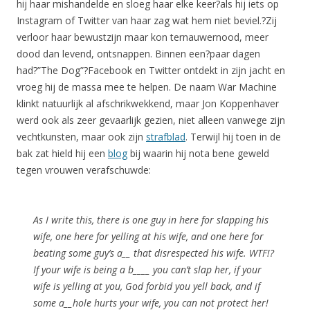
hij haar mishandelde en sloeg haar elke keer?als hij iets op
Instagram of Twitter van haar zag wat hem niet beviel.?Zij
verloor haar bewustzijn maar kon ternauwernood, meer
dood dan levend, ontsnappen. Binnen een?paar dagen
had?”The Dog”?Facebook en Twitter ontdekt in zijn jacht en
vroeg hij de massa mee te helpen. De naam War Machine
klinkt natuurlijk al afschrikwekkend, maar Jon Koppenhaver
werd ook als zeer gevaarlijk gezien, niet alleen vanwege zijn
vechtkunsten, maar ook zijn
strafblad
. Terwijl hij toen in de
bak zat hield hij een
blog
bij waarin hij nota bene geweld
tegen vrouwen verafschuwde:
As I write this, there is one guy in here for slapping his
wife, one here for yelling at his wife, and one here for
beating some guy’s a__ that disrespected his wife. WTF!?
If your wife is being a b____ you can’t slap her, if your
wife is yelling at you, God forbid you yell back, and if
some a__hole hurts your wife, you can not protect her!