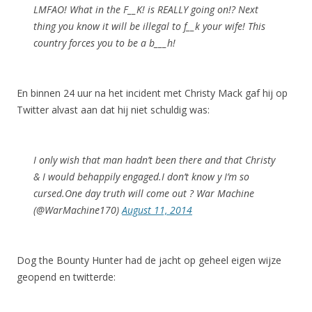
LMFAO! What in the F__K! is REALLY going on!? Next
thing you know it will be illegal to f__k your wife! This
country forces you to be a b___h!
En binnen 24 uur na het incident met Christy Mack gaf hij op
Twitter alvast aan dat hij niet schuldig was:
I only wish that man hadn’t been there and that Christy
& I would behappily engaged.I don’t know y I’m so
cursed.One day truth will come out ? War Machine
(@WarMachine170)
August 11, 2014
Dog the Bounty Hunter had de jacht op geheel eigen wijze
geopend en twitterde: