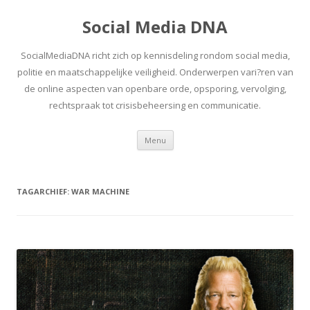
Social Media DNA
SocialMediaDNA richt zich op kennisdeling rondom social media,
politie en maatschappelijke veiligheid. Onderwerpen vari?ren van
de online aspecten van openbare orde, opsporing, vervolging,
rechtspraak tot crisisbeheersing en communicatie.
Spring
Menu
naar
inhoud
TAGARCHIEF:
WAR MACHINE