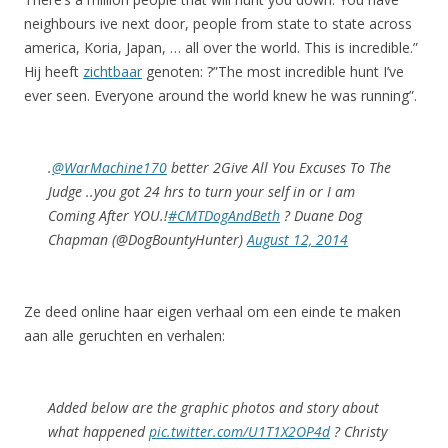
neighbours ive next door, people from state to state across
america, Koria, Japan, … all over the world. This is incredible.”
Hij heeft
zichtbaar
genoten: ?”The most incredible hunt I’ve
ever seen. Everyone around the world knew he was running”.
.
@WarMachine170
better 2Give All You Excuses To The
Judge ..you got 24 hrs to turn your self in or I am
Coming After YOU.!
#CMTDogAndBeth
? Duane Dog
Chapman (@DogBountyHunter)
August 12, 2014
Ze deed online haar eigen verhaal om een einde te maken
aan alle geruchten en verhalen:
Added below are the graphic photos and story about
what happened
pic.twitter.com/U1T1X2OP4d
? Christy