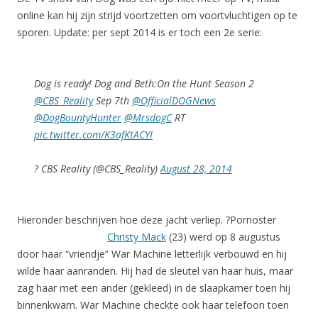
online kan hij zijn strijd voortzetten om voortvluchtigen op te
sporen. Update: per sept 2014 is er toch een 2e serie:
Dog is ready! Dog and Beth:On the Hunt Season 2
@CBS_Reality
Sep 7th
@OfficialDOGNews
@DogBountyHunter
@MrsdogC
RT
pic.twitter.com/K3afKtACYI
? CBS Reality (@CBS_Reality)
August 28, 2014
Hieronder beschrijven hoe deze jacht verliep. ?
Pornoster
Christy Mack
(23) werd op 8 augustus
door haar “vriendje” War Machine letterlijk verbouwd en hij
wilde haar aanranden. Hij had de sleutel van haar huis, maar
zag haar met een ander (gekleed) in de slaapkamer toen hij
binnenkwam. War Machine checkte ook haar telefoon toen