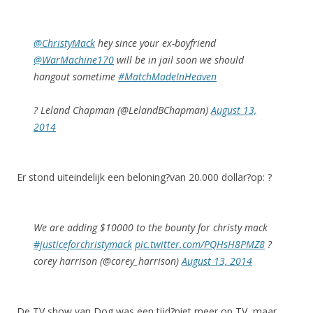
@ChristyMack
hey since your ex-boyfriend
@WarMachine170
will be in jail soon we should
hangout sometime
#MatchMadeInHeaven
? Leland Chapman (@LelandBChapman)
August 13,
2014
Er stond uiteindelijk een beloning?van 20.000 dollar?op: ?
We are adding $10000 to the bounty for christy mack
#justiceforchristymack
pic.twitter.com/PQHsH8PMZ8
?
corey harrison (@corey_harrison)
August 13, 2014
De TV show van Dog was een tijd?niet meer op TV, maar