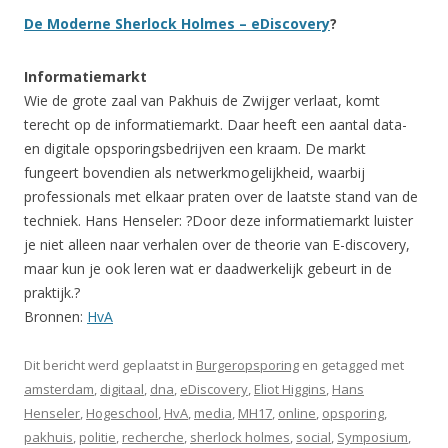
De Moderne Sherlock Holmes – eDiscovery
?
Informatiemarkt
Wie de grote zaal van Pakhuis de Zwijger verlaat, komt
terecht op de informatiemarkt. Daar heeft een aantal data-
en digitale opsporingsbedrijven een kraam. De markt
fungeert bovendien als netwerkmogelijkheid, waarbij
professionals met elkaar praten over de laatste stand van de
techniek. Hans Henseler: ?Door deze informatiemarkt luister
je niet alleen naar verhalen over de theorie van E-discovery,
maar kun je ook leren wat er daadwerkelijk gebeurt in de
praktijk.?
Bronnen:
HvA
Dit bericht werd geplaatst in
Burgeropsporing
en getagged met
amsterdam
,
digitaal
,
dna
,
eDiscovery
,
Eliot Higgins
,
Hans
Henseler
,
Hogeschool
,
HvA
,
media
,
MH17
,
online
,
opsporing
,
pakhuis
,
politie
,
recherche
,
sherlock holmes
,
social
,
Symposium
,