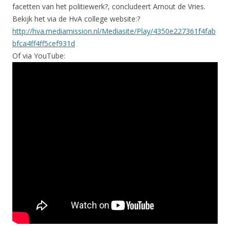
facetten van het politiewerk?, concludeert Arnout de Vries.
Bekijk het via de HvA college website:?
http://hva.mediamission.nl/Mediasite/Play/4350e227361f4fab
bfca4ff4ff5cef931d
Of via YouTube: