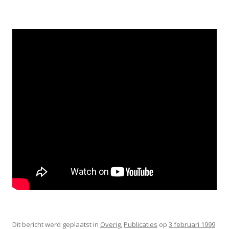
Dit bericht werd geplaatst in
Overig
,
Publicaties
op
3 februari 1999