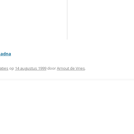
iadna
aties
op
14 augustus 1999
door
Arnout de Vries
.