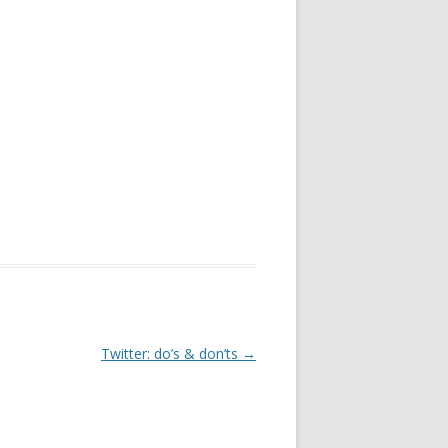
Twitter: do’s & don’ts
→