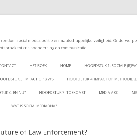
g rondom social media, politie en maatschappelijke veiligheid. Onderwerp
htspraak tot crisisbeheersing en communicatie.
Spring
naar
CONTACT
HET BOEK
HOME
HOOFDSTUK 1: SOCIALE (R)EV
inhoud
OOFDSTUK 3: IMPACT OP 8 W’S
HOOFDSTUK 4: IMPACT OP METHODIEK
TUK 6: EN NU?
HOOFDSTUK 7: TOEKOMST
MEDIA ABC
MI
WAT IS SOCIALMEDIADNA?
 Future of Law Enforcement?