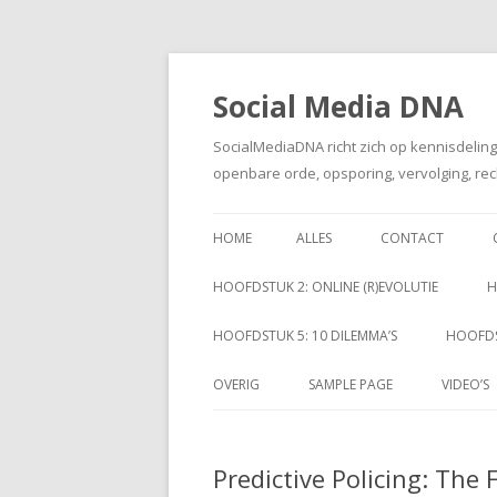
Social Media DNA
SocialMediaDNA richt zich op kennisdelin
openbare orde, opsporing, vervolging, rec
HOME
ALLES
CONTACT
HOOFDSTUK 2: ONLINE (R)EVOLUTIE
H
HOOFDSTUK 5: 10 DILEMMA’S
HOOFDS
OVERIG
SAMPLE PAGE
VIDEO’S
Predictive Policing: The