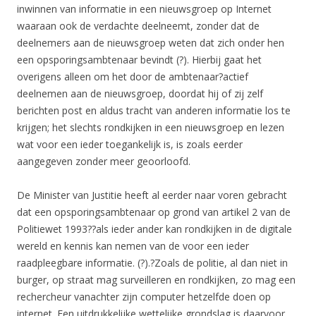
inwinnen van informatie in een nieuwsgroep op Internet
waaraan ook de verdachte deelneemt, zonder dat de
deelnemers aan de nieuwsgroep weten dat zich onder hen
een opsporingsambtenaar bevindt (?). Hierbij gaat het
overigens alleen om het door de ambtenaar?
actief
deelnemen aan de nieuwsgroep, doordat hij of zij zelf
berichten post en aldus tracht van anderen informatie los te
krijgen; het slechts rondkijken in een nieuwsgroep en lezen
wat voor een ieder toegankelijk is, is zoals eerder
aangegeven zonder meer geoorloofd.
De Minister van Justitie heeft al eerder naar voren gebracht
dat een opsporingsambtenaar op grond van artikel 2 van de
Politiewet 1993??als ieder ander kan rondkijken in de digitale
wereld en kennis kan nemen van de voor een ieder
raadpleegbare informatie. (?).?Zoals de politie, al dan niet in
burger, op straat mag surveilleren en rondkijken, zo mag een
rechercheur vanachter zijn computer hetzelfde doen op
internet. Een uitdrukkelijke wettelijke grondslag is daarvoor