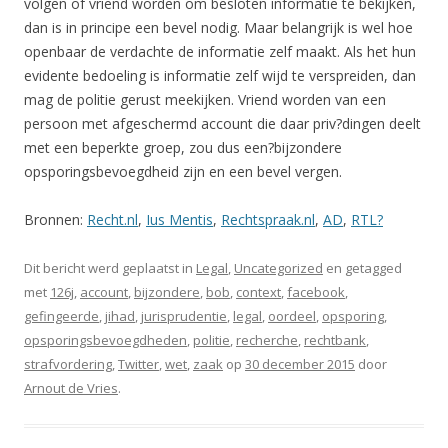
volgen of vriend worden om besloten informatie te bekijken,
dan is in principe een bevel nodig. Maar belangrijk is wel hoe
openbaar de verdachte de informatie zelf maakt. Als het hun
evidente bedoeling is informatie zelf wijd te verspreiden, dan
mag de politie gerust meekijken. Vriend worden van een
persoon met afgeschermd account die daar priv?dingen deelt
met een beperkte groep, zou dus een?bijzondere
opsporingsbevoegdheid zijn en een bevel vergen.
Bronnen:
Recht.nl
,
Ius Mentis
,
Rechtspraak.nl
,
AD
,
RTL?
Dit bericht werd geplaatst in
Legal
,
Uncategorized
en getagged
met
126j
,
account
,
bijzondere
,
bob
,
context
,
facebook
,
gefingeerde
,
jihad
,
jurisprudentie
,
legal
,
oordeel
,
opsporing
,
opsporingsbevoegdheden
,
politie
,
recherche
,
rechtbank
,
strafvordering
,
Twitter
,
wet
,
zaak
op
30 december 2015
door
Arnout de Vries
.