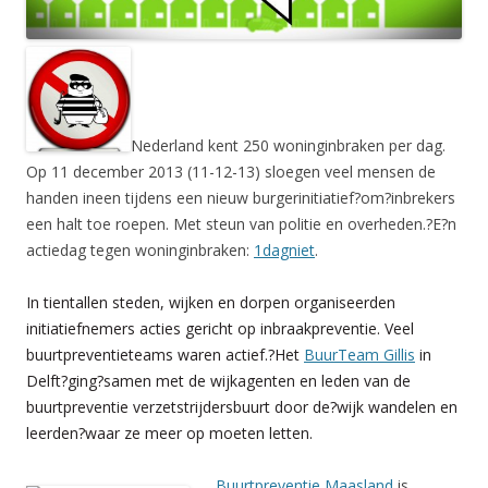
Nederland kent 250 woninginbraken per dag.
Op 11 december 2013 (11-12-13) sloegen veel mensen de
handen ineen tijdens een nieuw burgerinitiatief?om?inbrekers
een halt toe roepen. Met steun van politie en overheden.?E?n
actiedag tegen woninginbraken:
1dagniet
.
In tientallen steden, wijken en dorpen organiseerden
initiatiefnemers acties gericht op inbraakpreventie. Veel
buurtpreventieteams waren actief.?Het
BuurTeam Gillis
in
Delft?ging?samen met de wijkagenten en leden van de
buurtpreventie verzetstrijdersbuurt door de?wijk wandelen en
leerden?waar ze meer op moeten letten.
Buurtpreventie Maasland
is