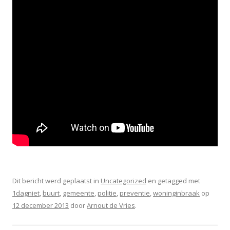
Dit bericht werd geplaatst in
Uncategorized
en getagged met
1dagniet
,
buurt
,
gemeente
,
politie
,
preventie
,
woninginbraak
op
12 december 2013
door
Arnout de Vries
.