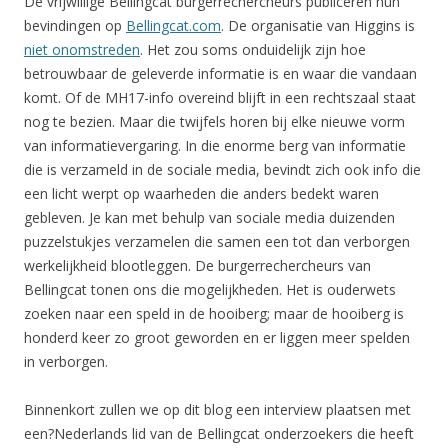
De vrijwillige Bellingcat burgerrechercheurs publiceren hun
bevindingen op
Bellingcat.com
. De organisatie van Higgins is
niet onomstreden
. Het zou soms onduidelijk zijn hoe
betrouwbaar de geleverde informatie is en waar die vandaan
komt. Of de MH17-info overeind blijft in een rechtszaal staat
nog te bezien. Maar die twijfels horen bij elke nieuwe vorm
van informatievergaring. In die enorme berg van informatie
die is verzameld in de sociale media, bevindt zich ook info die
een licht werpt op waarheden die anders bedekt waren
gebleven. Je kan met behulp van sociale media duizenden
puzzelstukjes verzamelen die samen een tot dan verborgen
werkelijkheid blootleggen. De burgerrechercheurs van
Bellingcat tonen ons die mogelijkheden. Het is ouderwets
zoeken naar een speld in de hooiberg; maar de hooiberg is
honderd keer zo groot geworden en er liggen meer spelden
in verborgen.
Binnenkort zullen we op dit blog een interview plaatsen met
een?Nederlands lid van de Bellingcat onderzoekers die heeft