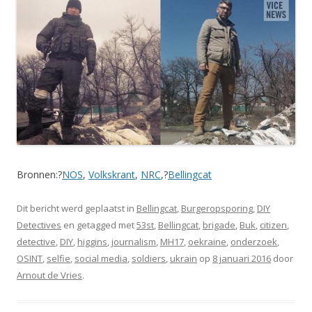
Bronnen:?
NOS
,
Volkskrant
,
NRC
,?
Bellingcat
Dit bericht werd geplaatst in
Bellingcat
,
Burgeropsporing
,
DIY
Detectives
en getagged met
53st
,
Bellingcat
,
brigade
,
Buk
,
citizen
,
detective
,
DIY
,
higgins
,
journalism
,
MH17
,
oekraine
,
onderzoek
,
OSINT
,
selfie
,
social media
,
soldiers
,
ukrain
op
8 januari 2016
door
Arnout de Vries
.