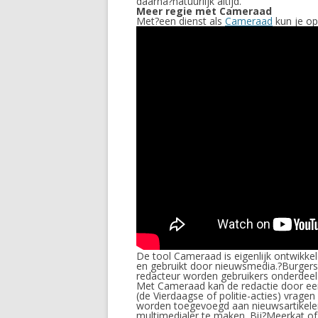
daarna?natuurlijk altijd.”
Meer regie met Cameraad
Met?een dienst als
Cameraad
kun je op 
De tool Cameraad is eigenlijk ontwikke
en gebruikt door nieuwsmedia.?Burgers 
redacteur worden gebruikers onderdeel 
Met Cameraad kan de redactie door een
(de Vierdaagse of politie-acties) vrage
worden toegevoegd aan nieuwsartikelen
multimedialer te maken. Bij?Meerkat of