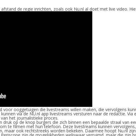
afstand de regie inrichten, zoals ook Nu.nl al doet met live video. Hi
ld voor ooggetuigen die livestreams willen maken, die vervolgens ku
kunnen via de NU.nl app livestreams versturen naar de redactie. Via 
van het journalistieke proces.
 druk op de knop burgers die zich binnen een bepaalde straal van 
n om te filmen met hun telefoon. Deze livestreams kunnen vervolgens,
, maar ook rechtstreeks worden bekeken. Daarmee hoopt Nu.nl zijn n
 Periscope zijn de mogelijkheden weliswaar verruimd, maar die zijn n