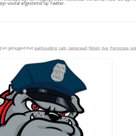
zijn vooral afgestemd op Twitter.
d
en getagged met
aanhouding
,
cam
,
cameraad
,
filmen
,
live
,
Periscope
,
pol