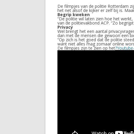
De filmpjes van de politie Rotterdam z
het net alsof de kijker er zelf bij is. 
Begrip kweken
“De politie wil laten zien hoe het wer
van de politievakbond ACP. “Zo begrijpt
Privacy
Wel brengt het een aantal privacyvragen
dan met de mensen die gewoon een biert
“Op zich is het goed dat de politie st
want niet alles mag zomaar online wor
De filmpjes zijn te zien op het
?Youtube