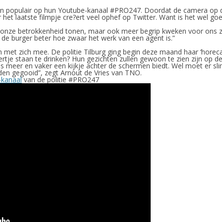
ijn populair op hun Youtube-kanaal #PRO247. Doordat de camera op de 
Maar het laatste filmpje cre?ert veel ophef op Twitter. Want is het wel
kt, onze betrokkenheid tonen, maar ook meer begrip kweken voor ons 
 de burger beter hoe zwaar het werk van een agent is.”
 met zich mee. De politie Tilburg ging begin deze maand haar ‘horeca
je staan te drinken? Hun gezichten zullen gewoon te zien zijn op de
eeds meer en vaker een kijkje achter de schermen biedt. Wel moet er
den gegooid”, zegt Arnout de Vries van TNO.
-kanaal
van de politie #PRO247