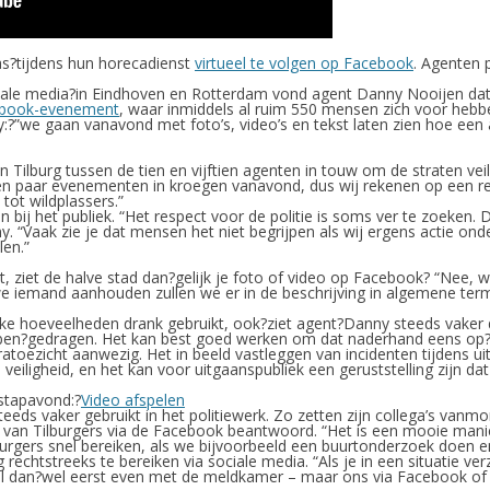
was?tijdens hun horecadienst
virtueel te volgen op Facebook
. Agenten 
ciale media?in Eindhoven en Rotterdam vond agent Danny Nooijen dat he
ebook-evenement
, waar inmiddels al ruim 550 mensen zich voor hebbe
ny:?”we gaan vanavond met foto’s, video’s en tekst laten zien hoe een 
 Tilburg tussen de tien en vijftien agenten in touw om de straten vei
n een paar evenementen in kroegen vanavond, dus wij rekenen op een re
tot wildplassers.”
en bij het publiek. “Het respect voor de politie is soms ver te zoeken
y. “Vaak zie je dat mensen het niet begrijpen als wij ergens actie o
len.”
dt, ziet de halve stad dan?gelijk je foto of video op Facebook? “Nee
 we iemand aanhouden zullen we er in de beschrijving in algemene te
nke hoeveelheden drank gebruikt, ook?ziet agent?Danny steeds vaker
en?gedragen. Het kan best goed werken om dat naderhand eens op?b
meratoezicht aanwezig. Het in beeld vastleggen van incidenten tijdens
veiligheid, en het kan voor uitgaanspubliek een geruststelling zijn d
 stapavond:?
Video afspelen
eds vaker gebruikt in het politiewerk. Zo zetten zijn collega’s van
n van Tilburgers via de Facebook beantwoord. “Het is een mooie man
rgers snel bereiken, als we bijvoorbeeld een buurtonderzoek doen en 
rechtstreeks te bereiken via sociale media. “Als je in een situatie ver
Bel dan?wel eerst even met de meldkamer – maar ons via Facebook of