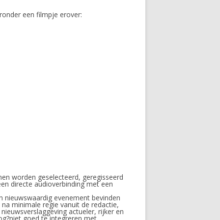
eronder een filmpje erover:
nnen worden geselecteerd, geregisseerd
een directe audioverbinding met een
een nieuwswaardig evenement bevinden
 na minimale regie vanuit de redactie,
ieuwsverslaggeving actueler, rijker en
og?niet goed te integreren met