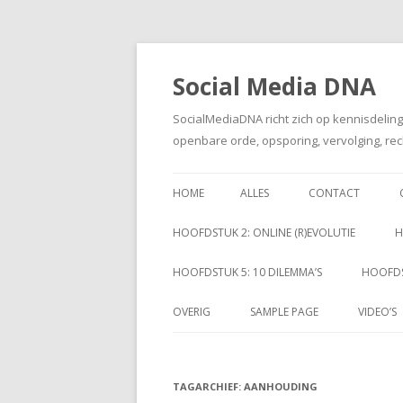
Social Media DNA
SocialMediaDNA richt zich op kennisdelin
openbare orde, opsporing, vervolging, rec
HOME
ALLES
CONTACT
HOOFDSTUK 2: ONLINE (R)EVOLUTIE
H
HOOFDSTUK 5: 10 DILEMMA’S
HOOFDS
OVERIG
SAMPLE PAGE
VIDEO’S
TAGARCHIEF:
AANHOUDING