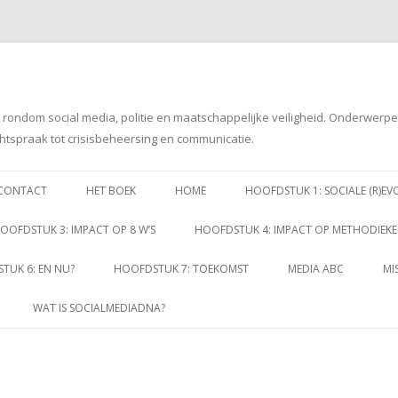
g rondom social media, politie en maatschappelijke veiligheid. Onderwerp
htspraak tot crisisbeheersing en communicatie.
Spring
naar
CONTACT
HET BOEK
HOME
HOOFDSTUK 1: SOCIALE (R)EV
inhoud
OOFDSTUK 3: IMPACT OP 8 W’S
HOOFDSTUK 4: IMPACT OP METHODIEK
TUK 6: EN NU?
HOOFDSTUK 7: TOEKOMST
MEDIA ABC
MI
WAT IS SOCIALMEDIADNA?