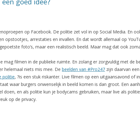
n, een goed idee?
noproepen op Facebook. De politie zet vol in op Social Media. En ook
 opstootjes, arrestaties en invallen. En dat wordt allemaal op YouTub
gepoetste foto’s, maar een realistisch beeld. Maar mag dat ook zom
je mag filmen in de publieke ruimte. En zolang er zorgvuldig met de
s er helemaal niets mis mee. De
beelden van #Pro247
zijn daarvan een
 politie
, ?is een stuk riskanter. Live filmen op een uitgaansavond of in
staat waar burgers onwenselijk in beeld komen is dan groot. Een aanhou
doen, en als politie kun je bodycams gebruiken, maar live als politie 
reuk op de privacy.