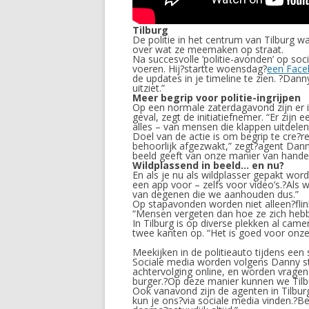
Tilburg
De politie in het centrum van Tilburg 
over wat ze meemaken op straat.
Na succesvolle ‘politie-avonden’ op so
voeren. Hij?startte woensdag?
een Fac
de updates in je timeline te zien. ?Dan
uitziet.”
Meer begrip voor politie-ingrijpen
Op een normale zaterdagavond zijn er in
geval, zegt de initiatiefnemer. “Er zij
alles – van mensen die klappen uitdelen 
Doel van de actie is om begrip te cre?r
behoorlijk afgezwakt,” zegt?agent Dann
beeld geeft van onze manier van hande
Wildplassend in beeld… en nu?
En als je nu als wildplasser gepakt wor
een app voor – zelfs voor video’s.?Als
van degenen die we aanhouden dus.”
Op stapavonden worden niet alleen?fli
“Mensen vergeten dan hoe ze zich hebb
In Tilburg is op diverse plekken al ca
twee kanten op. “Het is goed voor onze 
Meekijken in de politieauto tijdens een
Sociale media worden volgens Danny ste
achtervolging online, en worden vrage
burger.?Op deze manier kunnen we Tilbu
Ook vanavond zijn de agenten in Tilburg 
kun je ons?via sociale media vinden.?