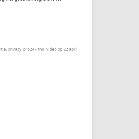
itie
,
privacy
,
pro247
,
tno
,
video
op
22 april