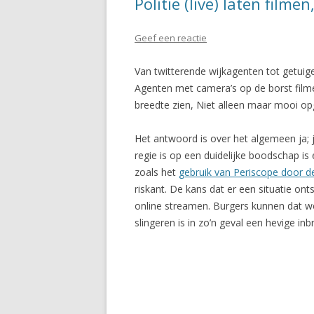
Politie (live) laten filme
Geef een reactie
Van twitterende wijkagenten tot getuige
Agenten met camera’s op de borst filmen
breedte zien, Niet alleen maar mooi op
Het antwoord is over het algemeen ja; 
regie is op een duidelijke boodschap i
zoals het
gebruik van Periscope door de
riskant. De kans dat er een situatie ont
online streamen. Burgers kunnen dat wel 
slingeren is in zo’n geval een hevige inb