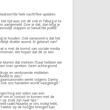
plaatsen?de hele nacht?live updates
t tijd was om dit ook in Tilburg in te
n aangemeld. Doe je dat, dan krijg je
avondje stappen er vanuit?de politie
lig te houden. Ook vanavond is dat het
delijk drukke avond. Er gebeurt van?
. Dat is met de komst van sociale media
ndernemen. We hopen dat dit ze een
, we blurren dat meteen.?Daar hebben we
rmen over spreken. Geen achtergrond
 drugs en verdovende middelen.
eeld te zien.”
 uitgaansavonden werkt volgens Danny
at ook ons handelen wordt vastgelegd.”
morgen?nog een video van een
ier om in contact te komen met de
op zoek zijn naar tips.”
zeild raakt?waarbij je ons nodig hebt,
 Twitter op de hoogte brengen kan