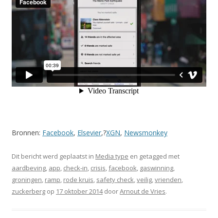
Bronnen:
Facebook
,
Elsevier
,?
XGN
,
Newsmonkey
Dit bericht werd geplaatst in
Media type
en getagged met
aardbeving
,
app
,
check-in
,
crisis
,
facebook
,
gaswinning
,
groningen
,
ramp
,
rode kruis
,
safety check
,
veilig
,
vrienden
,
zuckerberg
op
17 oktober 2014
door
Arnout de Vries
.