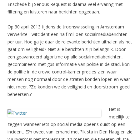
Enschede bij Serious Request is daarna veel ervaring met
filtering en luisteren naar berichten opgedaan.
Op 30 april 2013 tijdens de troonswisseling in Amsterdam
verwerkte Twitcident een half miljoen socialmediaberichten
per uur. Hoe ga je daar de relevante berichten uithalen als het
gaat om veiligheid? Niet alle berichten zijn belangrijk. Door
een geavanceerd algoritme op alle socialmediaberichten,
gecombineerd met gps-informatie van politie in de stad, kon
de politie in de crowd control-kamer precies zien waar
mensen nog normaal door de straten konden lopen en waar
niet meer. ?Zo konden we de veiligheid en doorstroom goed
beheersen.?
Het is
moeilijk te
zeggen wanneer iets op social media opeens duidt op een
incident. E?n tweet van iemand met ?Ik sta in Den Haag en zie
vuurwerk? is niet interessant, 10 mensen die tweeten ?Ik sta