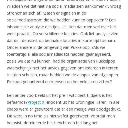
?Hadden we dat niet via social media zien aankomen??, vroeg
Stronkman zich af. ?Zaten er signalen in de
socialmediastroom die we hadden kunnen oppakken?? Een
inhoudelijke analyse destijds, liet zien dat men wel over het
weer praatte. Op verschillende locaties. Ook liet analyse zien
dat de intensiteit op bepaalde locaties in korte tijd toenam.
Onder andere in de omgeving van Pukkelpop. ?Als we
toentertijd al alle socialmediadata hadden geanalyseerd,
zoals we dat nu kunnen, had de organisatie van Pukkelpop
waarschijnlijk niet het advies gegeven om iedereen in tenten
te laten schuilen, maar hadden we de aanpak van afgelopen
Pinkpop gehanteerd en mensen op het veld laten zitten.?
Een ander voorbeeld uit het pre-Twitcident-tijdperk is het
befaamde?
Project X
?incident uit het Groningse Haren. In alle
chaos werd er getwitterd dat er een meisje was doodgedrukt.
Dit werd in no time als nieuwsfeit geretweet. Voordat men
het wist, domineerde het bericht een tijd lang het