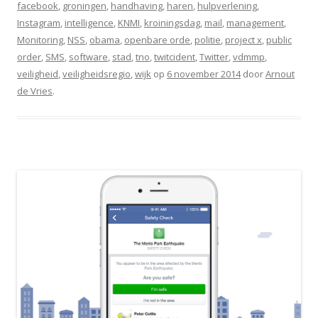
facebook
,
groningen
,
handhaving
,
haren
,
hulpverlening
,
Instagram
,
intelligence
,
KNMI
,
kroiningsdag
,
mail
,
management
,
Monitoring
,
NSS
,
obama
,
openbare orde
,
politie
,
project x
,
public
order
,
SMS
,
software
,
stad
,
tno
,
twitcident
,
Twitter
,
vdmmp
,
veiligheid
,
veiligheidsregio
,
wijk
op
6 november 2014
door
Arnout
de Vries
.