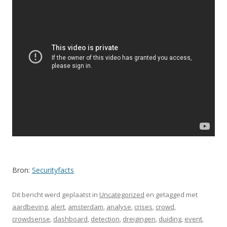
Bron:
Securityfacts
Dit bericht werd geplaatst in
Uncategorized
en getagged met
aardbeving
,
alert
,
amsterdam
,
analyse
,
crises
,
crowd
,
crowdsense
,
dashboard
,
detection
,
dreigingen
,
duiding
,
event
,