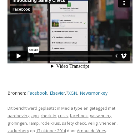
Bronnen:
Facebook
,
Elsevier
,?
XGN
,
Newsmonkey
Dit bericht werd geplaatst in
Media type
en getagged met
aardbeving
,
app
,
check-in
,
crisis
,
facebook
,
gaswinning
,
groningen
,
ramp
,
rode kruis
,
safety check
,
veilig
,
vrienden
,
zuckerberg
op
17 oktober 2014
door
Arnout de Vries
.