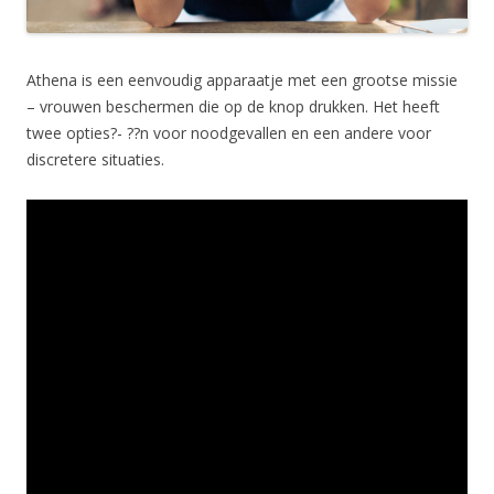
Athena is een eenvoudig apparaatje met een grootse missie
– vrouwen beschermen die op de knop drukken. Het heeft
twee opties?- ??n voor noodgevallen en een andere voor
discretere situaties.