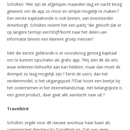
Scholten: ?We zijn de afgelopen maanden dag en nacht bezig
geweest om de app zo mooi en simpel mogelijk te maken.?
Een eerste kapitaalronde is ook binnen, van investeerder
Amerborgh. Scholten noemt het een partij “die gelooft dat er
op langere termijn een?
shift
?komt naar het delen van
informatie binnen een kleinere groep mensen”.
Met die eerste geldronde is er vooralsnog genoeg kapitaal
om te kunnen opschalen als gratis app. ?Wij zien dit als iets
waar iedereen behoefte aan kan hebben, maar dan moet de
drempel zo laag mogelijk zijn.? Eerst de
users,
dan het
verdienmodel, is het uitgangspunt.??Dat hoort een beetje bij
het ondernemen in het internetlandschap. Het belangrijkste is
een goed product, daar gaat alle aandacht naar uit.?
Travelbird
Scholten zegde voor dit nieuwe avontuur haar baan als
commercieel directeur bij Travelbird op. Dat was geen