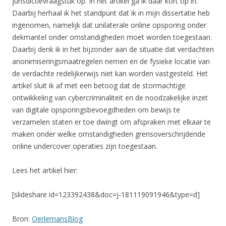
jurisdictievraagstuk op. In het artikel ga ik daar kort op in.
Daarbij herhaal ik het standpunt dat ik in mijn dissertatie heb
ingenomen, namelijk dat unilaterale online opsporing onder
dekmantel onder omstandigheden moet worden toegestaan.
Daarbij denk ik in het bijzonder aan de situatie dat verdachten
anonimiseringsmaatregelen nemen en de fysieke locatie van
de verdachte redelijkerwijs niet kan worden vastgesteld. Het
artikel sluit ik af met een betoog dat de stormachtige
ontwikkeling van cybercriminaliteit en de noodzakelijke inzet
van digitale opsporingsbevoegdheden om bewijs te
verzamelen staten er toe dwingt om afspraken met elkaar te
maken onder welke omstandigheden grensoverschrijdende
online undercover operaties zijn toegestaan.
Lees het artikel hier:
[slideshare id=123392438&doc=j-181119091946&type=d]
Bron:
OerlemansBlog