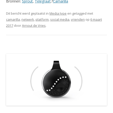
Bronnen:
Sprout
,
Telegraaf
,?
Camarilla
Dit bericht werd geplaatst in
Media type
en getagged met
camarilla
,
netwerk
,
platform
,
social media
,
vrienden
op
6 maart
2017
door
Arnout de Vries
.