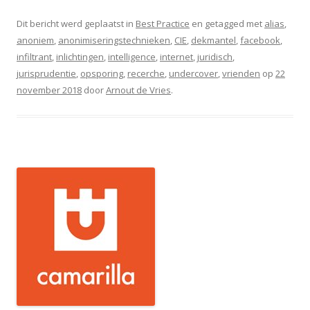
Dit bericht werd geplaatst in
Best Practice
en getagged met
alias
,
anoniem
,
anonimiseringstechnieken
,
CIE
,
dekmantel
,
facebook
,
infiltrant
,
inlichtingen
,
intelligence
,
internet
,
juridisch
,
jurisprudentie
,
opsporing
,
recerche
,
undercover
,
vrienden
op
22
november 2018
door
Arnout de Vries
.