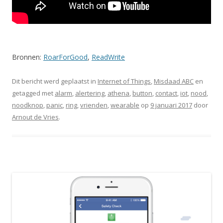
Bronnen:
RoarForGood
,
ReadWrite
Dit bericht werd geplaatst in
Internet of Things
,
Misdaad ABC
en
getagged met
alarm
,
alertering
,
athena
,
button
,
contact
,
iot
,
nood
,
noodknop
,
panic
,
ring
,
vrienden
,
wearable
op
9 januari 2017
door
Arnout de Vries
.