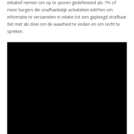
initiatief nemen om op te sporen gedefinieerd als: ??n of
meer burgers die onafhankelijk activiteiten initi?ren om
informatie te verzamelen in relatie tot een gepleegd strafbaar
feit met als doel om de waarheid te vinden en om recht te
spreken.