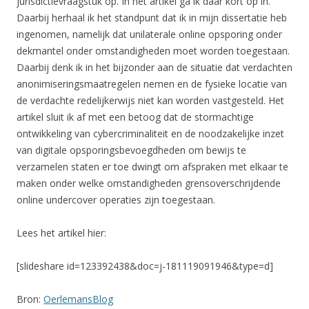
jurisdictievraagstuk op. In het artikel ga ik daar kort op in.
Daarbij herhaal ik het standpunt dat ik in mijn dissertatie heb
ingenomen, namelijk dat unilaterale online opsporing onder
dekmantel onder omstandigheden moet worden toegestaan.
Daarbij denk ik in het bijzonder aan de situatie dat verdachten
anonimiseringsmaatregelen nemen en de fysieke locatie van
de verdachte redelijkerwijs niet kan worden vastgesteld. Het
artikel sluit ik af met een betoog dat de stormachtige
ontwikkeling van cybercriminaliteit en de noodzakelijke inzet
van digitale opsporingsbevoegdheden om bewijs te
verzamelen staten er toe dwingt om afspraken met elkaar te
maken onder welke omstandigheden grensoverschrijdende
online undercover operaties zijn toegestaan.
Lees het artikel hier:
[slideshare id=123392438&doc=j-181119091946&type=d]
Bron:
OerlemansBlog