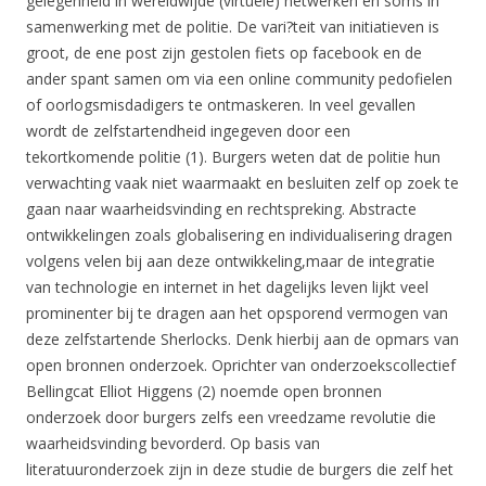
gelegenheid in wereldwijde (virtuele) netwerken en soms in
samenwerking met de politie. De vari?teit van initiatieven is
groot, de ene post zijn gestolen fiets op facebook en de
ander spant samen om via een online community pedofielen
of oorlogsmisdadigers te ontmaskeren. In veel gevallen
wordt de zelfstartendheid ingegeven door een
tekortkomende politie (1). Burgers weten dat de politie hun
verwachting vaak niet waarmaakt en besluiten zelf op zoek te
gaan naar waarheidsvinding en rechtspreking. Abstracte
ontwikkelingen zoals globalisering en individualisering dragen
volgens velen bij aan deze ontwikkeling,maar de integratie
van technologie en internet in het dagelijks leven lijkt veel
prominenter bij te dragen aan het opsporend vermogen van
deze zelfstartende Sherlocks. Denk hierbij aan de opmars van
open bronnen onderzoek. Oprichter van onderzoekscollectief
Bellingcat Elliot Higgens (2) noemde open bronnen
onderzoek door burgers zelfs een vreedzame revolutie die
waarheidsvinding bevorderd. Op basis van
literatuuronderzoek zijn in deze studie de burgers die zelf het