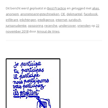
Dit bericht werd geplaatst in
Best Practice
en getagged met
alias
,
anoniem
,
anonimiseringstechnieken
,
CIE
,
dekmantel
,
facebook
,
infiltrant
,
inlichtingen
,
intelligence
,
internet
,
juridisch
,
jurisprudentie
,
opsporing
,
recerche
,
undercover
,
vrienden
op
22
november 2018
door
Arnout de Vries
.