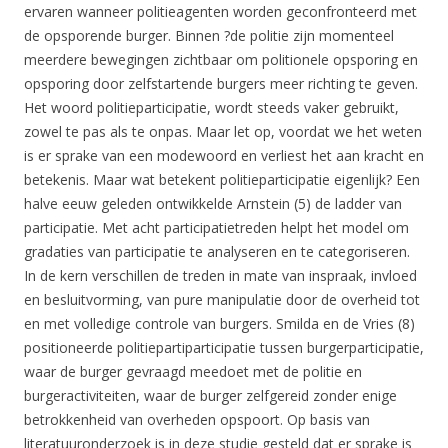
ervaren wanneer politieagenten worden geconfronteerd met
de opsporende burger. Binnen ?de politie zijn momenteel
meerdere bewegingen zichtbaar om politionele opsporing en
opsporing door zelfstartende burgers meer richting te geven.
Het woord politieparticipatie, wordt steeds vaker gebruikt,
zowel te pas als te onpas. Maar let op, voordat we het weten
is er sprake van een modewoord en verliest het aan kracht en
betekenis. Maar wat betekent politieparticipatie eigenlijk? Een
halve eeuw geleden ontwikkelde Arnstein (5) de ladder van
participatie. Met acht participatietreden helpt het model om
gradaties van participatie te analyseren en te categoriseren.
In de kern verschillen de treden in mate van inspraak, invloed
en besluitvorming, van pure manipulatie door de overheid tot
en met volledige controle van burgers. Smilda en de Vries (8)
positioneerde politiepartiparticipatie tussen burgerparticipatie,
waar de burger gevraagd meedoet met de politie en
burgeractiviteiten, waar de burger zelfgereid zonder enige
betrokkenheid van overheden opspoort. Op basis van
literatuuronderzoek is in deze studie gesteld dat er sprake is