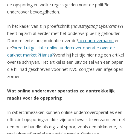
de opsporing en welke regels gelden voor de politi?le
undercover bevoegdheden.
In het kader van zijn proefschrift (?
Investigating Cybercrime
?)
heeft hij zich al eerder met het onderwerp bezig gehouden.
Door recente jurisprudentie over de?
accountovername
en
de?
breed uitgelichte online undercover operatie over de
darknet market ?Hansa?
?vond hij het tijd hier nog een artikel
over te schrijven. Het artikel is een uitvloeisel van een paper
die hij had geschreven voor het NVC-congres van afgelopen
zomer.
Wat online undercover operaties zo aantrekkelijk
maakt voor de opsporing
In cybercrimezaken kunnen online undercoveroperaties een
effectief opsporingsmiddel zijn om bewijs te verzamelen met
een online handle als digitaal spoor, zoals een nickname, e-
mailadres of profiel op sociale media. Onder de