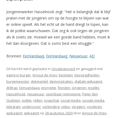
Jongerenwerker Hasselnook zegt: “Het is belangrijk dat ik blijf
praten met de jongeren om op de hoogte te blijven van wat
er online speelt. Als het echt uit de hand dreigt te lopen, kan
ik de politie waarschuwen. Dat zeg ik ook tegen de jongeren
als ik zoiets zie. Hoewel we een goede band hebben, moet ik
het dan doorgeven. Dat is soms best een struggle.”
Bronnen:
EenVandaag
,
EenVandaag
,
Nieuwsuur
,
AD
Dit bericht werd geplaatst in
Uncategorized
en getagged met
agent in burger
,
Arnout de Vries
,
besloten
,
bevoegdheden
,
burgemeester
,
dekmantel
,
demonstraties
,
digitale wijkagent
,
drillrap
,
Eenvandaag
,
encryptie
,
feesten
,
jongeren
,
Joselito
Hasselnook
,
nieuwsuur
,
openbaar nministerie
,
Peter den
Oudsten
,
politie
,
rellen
,
snapchat
,
social media
,
sociale media
,
telegram
,
undercover
,
verbinding
,
video
,
vloggers
,
vorderen
,
webagent
,
wijkagent
op
28 augustus 2020
door
Arnout de Vries
.