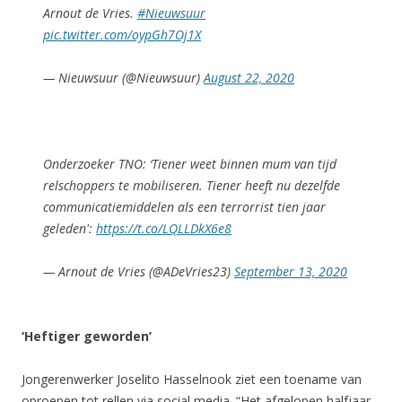
Arnout de Vries.
#Nieuwsuur
pic.twitter.com/oypGh7Oj1X
— Nieuwsuur (@Nieuwsuur)
August 22, 2020
Onderzoeker TNO: ‘Tiener weet binnen mum van tijd
relschoppers te mobiliseren. Tiener heeft nu dezelfde
communicatiemiddelen als een terrorrist tien jaar
geleden':
https://t.co/LQLLDkX6e8
— Arnout de Vries (@ADeVries23)
September 13, 2020
‘Heftiger geworden’
Jongerenwerker Joselito Hasselnook ziet een toename van
oproepen tot rellen via social media. “Het afgelopen halfjaar