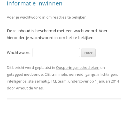
informatie inwinnen
Voer je wachtwoord in om reacties te bekijken.
Deze inhoud is beschermd met een wachtwoord. Voer
hieronder je wachtwoord in om het te bekijken.
Wachtwoord:
Dit bericht werd geplaatst in
Opsporingsmethodieken
en
getagged met
bende
,
CIE
,
criminele
,
eenheid
,
gangs
,
inlichtingen
,
intelligence
,
stelselmatig
,
TCI
,
team
,
undercover
op
1 januari 2014
door
Arnout de Vries
.