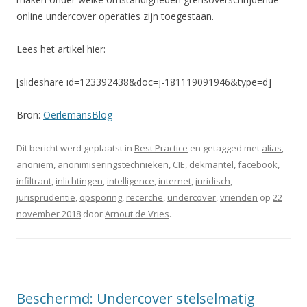
online undercover operaties zijn toegestaan.
Lees het artikel hier:
[slideshare id=123392438&doc=j-181119091946&type=d]
Bron:
OerlemansBlog
Dit bericht werd geplaatst in
Best Practice
en getagged met
alias
,
anoniem
,
anonimiseringstechnieken
,
CIE
,
dekmantel
,
facebook
,
infiltrant
,
inlichtingen
,
intelligence
,
internet
,
juridisch
,
jurisprudentie
,
opsporing
,
recerche
,
undercover
,
vrienden
op
22
november 2018
door
Arnout de Vries
.
Beschermd: Undercover stelselmatig