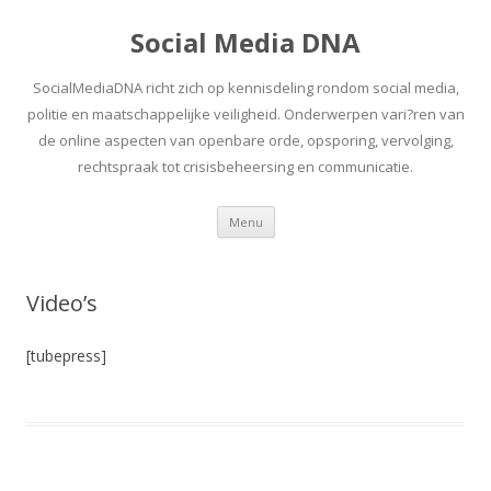
Social Media DNA
SocialMediaDNA richt zich op kennisdeling rondom social media,
politie en maatschappelijke veiligheid. Onderwerpen vari?ren van
de online aspecten van openbare orde, opsporing, vervolging,
rechtspraak tot crisisbeheersing en communicatie.
Spring
Menu
naar
inhoud
Video’s
[tubepress]