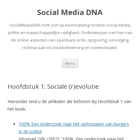
Social Media DNA
SocialMediaDNA richt zich op kennisdeling rondom social media,
politie en maatschappelijke veiligheid. Onderwerpen vari?ren van
de online aspecten van openbare orde, opsporing, vervolging,
rechtspraak tot crisisbeheersing en communicatie.
Spring
Menu
naar
inhoud
Hoofdstuk 1: Sociale (r)evolutie
Hieronder vind u de artikelen die behoren bij Hoofdstuk 1 van
het boek.
100% Een onderzoek naar het vertrouwen van burgers
in de politie
Intomart GfK (2007). ‘100%. Een onderzoek naar het