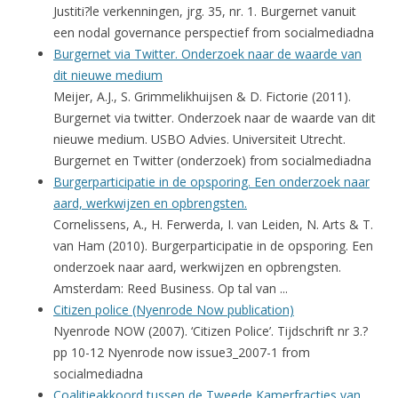
Justiti?le verkenningen, jrg. 35, nr. 1. Burgernet vanuit
een nodal governance perspectief from socialmediadna
Burgernet via Twitter. Onderzoek naar de waarde van
dit nieuwe medium
Meijer, A.J., S. Grimmelikhuijsen & D. Fictorie (2011).
Burgernet via twitter. Onderzoek naar de waarde van dit
nieuwe medium. USBO Advies. Universiteit Utrecht.
Burgernet en Twitter (onderzoek) from socialmediadna
Burgerparticipatie in de opsporing. Een onderzoek naar
aard, werkwijzen en opbrengsten.
Cornelissens, A., H. Ferwerda, I. van Leiden, N. Arts & T.
van Ham (2010). Burgerparticipatie in de opsporing. Een
onderzoek naar aard, werkwijzen en opbrengsten.
Amsterdam: Reed Business. Op tal van ...
Citizen police (Nyenrode Now publication)
Nyenrode NOW (2007). ‘Citizen Police’. Tijdschrift nr 3.?
pp 10-12 Nyenrode now issue3_2007-1 from
socialmediadna
Coalitieakkoord tussen de Tweede Kamerfracties van