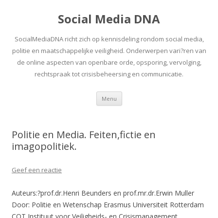
Social Media DNA
SocialMediaDNA richt zich op kennisdeling rondom social media,
politie en maatschappelijke veiligheid. Onderwerpen vari?ren van
de online aspecten van openbare orde, opsporing, vervolging,
rechtspraak tot crisisbeheersing en communicatie.
Spring
Menu
naar
inhoud
Politie en Media. Feiten,fictie en
imagopolitiek.
Geef een reactie
Auteurs:?prof.dr.Henri Beunders en prof.mr.dr.Erwin Muller
Door: Politie en Wetenschap Erasmus Universiteit Rotterdam
COT Instituut voor Veiligheids- en Crisismanagement