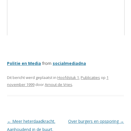
Politie en Media
from
socialmediadna
Dit bericht werd geplaatst in
Hoofdstuk 1
,
Publicaties
op
1
november 1999
door
Arnout de Vries
.
Berichtnavigatie
←
Meer heterdaadkracht.
Over burgers en opsporing
→
Aanhoudend in de buurt.