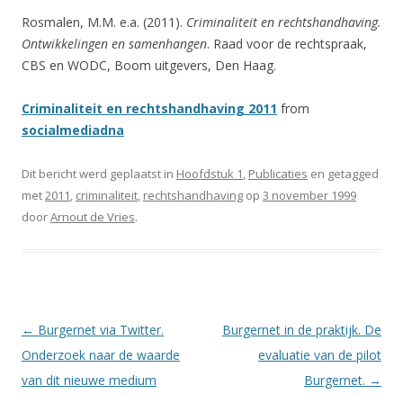
Rosmalen, M.M. e.a. (2011).
Criminaliteit en rechtshandhaving.
Ontwikkelingen en samenhangen
. Raad voor de rechtspraak,
CBS en WODC, Boom uitgevers, Den Haag.
Criminaliteit en rechtshandhaving 2011
from
socialmediadna
Dit bericht werd geplaatst in
Hoofdstuk 1
,
Publicaties
en getagged
met
2011
,
criminaliteit
,
rechtshandhaving
op
3 november 1999
door
Arnout de Vries
.
Berichtnavigatie
←
Burgernet via Twitter.
Burgernet in de praktijk. De
Onderzoek naar de waarde
evaluatie van de pilot
van dit nieuwe medium
Burgernet.
→