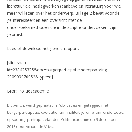
literatuur c.q. naslagwerken (aanbevolen literatuur) voor wie
meer wil lezen over het onderwerp. Bijlage 2 bevat voor de
geïnteresseerden een overzicht met de
onderzoeksmethoden die in de scriptie-onderzoeken zijn
gebruikt.
Lees of download het gehele rapport:
[slideshare
id=238425325&doc=burgerparticipatieindeopsporing-
200909070952&type=d]
Bron: Politieacademie
Dit bericht werd geplaatst in
Publicaties
en getagged met
burgerparticipatie
,
cocreatie
,
criminaliteit
,
jerome lam
,
onderzoek
,
opsporing
,
participatieladder
,
Politieacademie
op
9 december
2018
door
Arnout de Vries
.