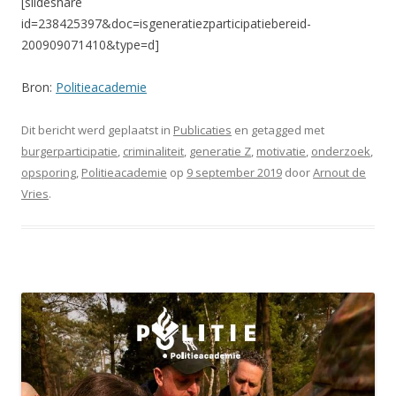
[slideshare
id=238425397&doc=isgeneratiezparticipatiebereid-
200909071410&type=d]
Bron:
Politieacademie
Dit bericht werd geplaatst in
Publicaties
en getagged met
burgerparticipatie
,
criminaliteit
,
generatie Z
,
motivatie
,
onderzoek
,
opsporing
,
Politieacademie
op
9 september 2019
door
Arnout de
Vries
.