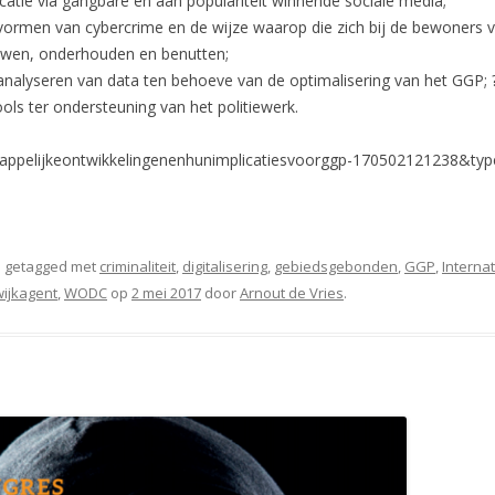
atie via gangbare en aan populariteit winnende sociale media;
ormen van cybercrime en de wijze waarop die zich bij de bewoners v
ouwen, onderhouden en benutten;
nalyseren van data ten behoeve van de optimalisering van het GGP; ?
ols ter ondersteuning van het politiewerk.
appelijkeontwikkelingenenhunimplicatiesvoorggp-170502121238&typ
 getagged met
criminaliteit
,
digitalisering
,
gebiedsgebonden
,
GGP
,
Internat
wijkagent
,
WODC
op
2 mei 2017
door
Arnout de Vries
.