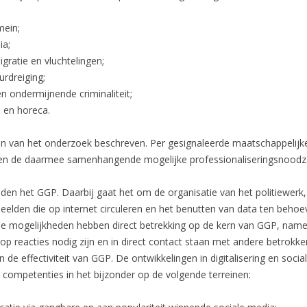
mein;
ia;
ratie en vluchtelingen;
urdreiging;
n ondermijnende criminaliteit;
 en horeca.
en van het onderzoek beschreven. Per gesignaleerde maatschappelijke
 en de daarmee samenhangende mogelijke professionaliseringsnoodz
oeden het GGP. Daarbij gaat het om de organisatie van het politiewer
elden die op internet circuleren en het benutten van data ten behoe
le mogelijkheden hebben direct betrekking op de kern van GGP, nameli
arop reacties nodig zijn en in direct contact staan met andere betrok
de effectiviteit van GGP. De ontwikkelingen in digitalisering en social
competenties in het bijzonder op de volgende terreinen: