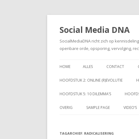
Social Media DNA
SocialMediaDNA richt zich op kennisdelin
openbare orde, opsporing, vervolging, rec
HOME
ALLES
CONTACT
HOOFDSTUK 2: ONLINE (R)EVOLUTIE
H
HOOFDSTUK 5: 10 DILEMMA’S
HOOFDS
OVERIG
SAMPLE PAGE
VIDEO’S
TAGARCHIEF:
RADICALISERING