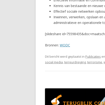
Effectieve informatie en communic
Kennis van bestaande en nieuwe v
Effectief sociale netwerken opb
Inwinnen, verwerken, opslaan en a
administratieve en operationele to
[slideshare id=75598435&doc=maatsch
Bronnen:
WODC
Dit bericht werd geplaatst in
Publicaties
en
social media
,
terreurdreiging
,
terrorisme
,