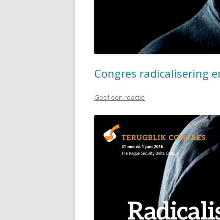
Congres radicalisering e
Geef een reactie