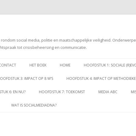
g rondom social media, politie en maatschappelijke veiligheid. Onderwerp
htspraak tot crisisbeheersing en communicatie.
Spring
naar
CONTACT
HET BOEK
HOME
HOOFDSTUK 1: SOCIALE (R)EV
inhoud
OOFDSTUK 3: IMPACT OP 8 W’S
HOOFDSTUK 4: IMPACT OP METHODIEK
TUK 6: EN NU?
HOOFDSTUK 7: TOEKOMST
MEDIA ABC
MI
WAT IS SOCIALMEDIADNA?