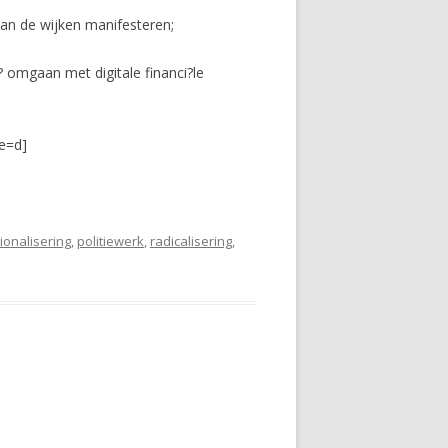
an de wijken manifesteren;
 omgaan met digitale financi?le
e=d]
ionalisering
,
politiewerk
,
radicalisering
,