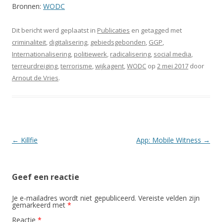
Bronnen:
WODC
Dit bericht werd geplaatst in
Publicaties
en getagged met
criminaliteit
,
digitalisering
,
gebiedsgebonden
,
GGP
,
Internationalisering
,
politiewerk
,
radicalisering
,
social media
,
terreurdreiging
,
terrorisme
,
wijkagent
,
WODC
op
2 mei 2017
door
Arnout de Vries
.
Berichtnavigatie
←
Killfie
App: Mobile Witness
→
Geef een reactie
Je e-mailadres wordt niet gepubliceerd.
Vereiste velden zijn
gemarkeerd met
*
Reactie
*