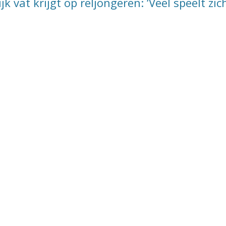
k vat krijgt op reljongeren: ‘Veel speelt zic