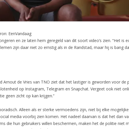
Bron: EenVandaag
ngeren en ze laten hem geregeld van dit soort video’s zien. “Het is 
blemen zijn daar niet zo ernstig als in de Randstad, maar hij is bang 
d Arnout de Vries van TNO ziet dat het lastiger is geworden voor de 
eslotenheid op Instagram, Telegram en Snapchat. Vergeet ook niet o
ie geen zicht op kan krijgen.”
oradisch. Alleen als er sterke vermoedens zijn, niet bij elke mogelijke r
ocial media voorbij zien komen. Het nadeel daarvan is dat het dan vaa
s die hun gebruikers willen beschermen, maken het de politie niet mak