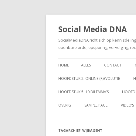
Social Media DNA
SocialMediaDNA richt zich op kennisdelin
openbare orde, opsporing, vervolging, rec
HOME
ALLES
CONTACT
HOOFDSTUK 2: ONLINE (R)EVOLUTIE
H
HOOFDSTUK 5: 10 DILEMMA’S
HOOFDS
OVERIG
SAMPLE PAGE
VIDEO’S
TAGARCHIEF:
WIJKAGENT