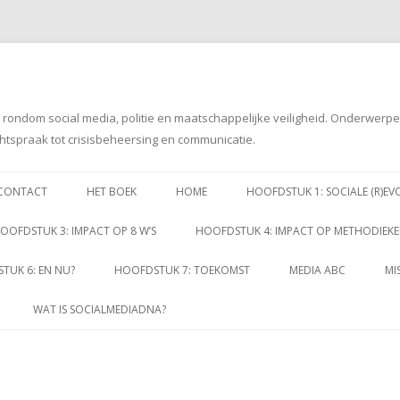
g rondom social media, politie en maatschappelijke veiligheid. Onderwerp
htspraak tot crisisbeheersing en communicatie.
Spring
naar
CONTACT
HET BOEK
HOME
HOOFDSTUK 1: SOCIALE (R)EV
inhoud
OOFDSTUK 3: IMPACT OP 8 W’S
HOOFDSTUK 4: IMPACT OP METHODIEK
TUK 6: EN NU?
HOOFDSTUK 7: TOEKOMST
MEDIA ABC
MI
WAT IS SOCIALMEDIADNA?