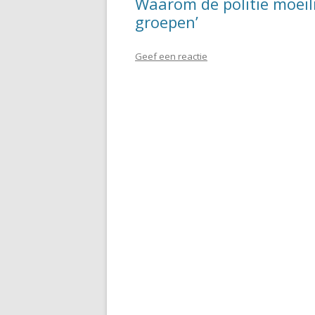
Waarom de politie moeilij
groepen’
Geef een reactie