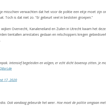
e misschien verwachten dat het voor de politie een eitje moet zijn o
 Toch is dat niet zo. “Er gebeurt veel in besloten groepen.”
de wijken Overvecht, Kanaleneiland en Zuilen in Utrecht kwam het d
erden tientallen arrestaties gedaan en relschoppers kregen gebiedsverb
.
pak. Intensief begeleiden en volgen, er echt dicht bovenop zitten. Je mo
OQ8srLde
st 17, 2020
edia. Ook vandaag gebeurde het weer. Hoe moet de politie omgaan met