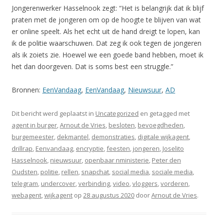
Jongerenwerker Hasselnook zegt: “Het is belangrijk dat ik blijf
praten met de jongeren om op de hoogte te blijven van wat
er online speelt. Als het echt uit de hand dreigt te lopen, kan
ik de politie waarschuwen. Dat zeg ik ook tegen de jongeren
als ik zoiets zie. Hoewel we een goede band hebben, moet ik
het dan doorgeven. Dat is soms best een struggle.”
Bronnen:
EenVandaag
,
EenVandaag
,
Nieuwsuur
,
AD
Dit bericht werd geplaatst in
Uncategorized
en getagged met
agent in burger
,
Arnout de Vries
,
besloten
,
bevoegdheden
,
burgemeester
,
dekmantel
,
demonstraties
,
digitale wijkagent
,
drillrap
,
Eenvandaag
,
encryptie
,
feesten
,
jongeren
,
Joselito
Hasselnook
,
nieuwsuur
,
openbaar nministerie
,
Peter den
Oudsten
,
politie
,
rellen
,
snapchat
,
social media
,
sociale media
,
telegram
,
undercover
,
verbinding
,
video
,
vloggers
,
vorderen
,
webagent
,
wijkagent
op
28 augustus 2020
door
Arnout de Vries
.