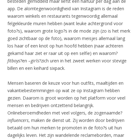
besteden gemiddeld maar liefst een halfuur per dag aan de
app. De alomtegenwoordigheid van Instagram is de reden
waarom winkels en restaurants tegenwoordig allemaal
felgekleurde muren hebben (want leuke achtergrond voor
foto?s), waarom grote logo?s in de mode zijn (zo is het merk
goed zichtbaar op de foto), waarom meisjes allemaal lang
los haar of een knot op hun hoofd hebben (naar achteren
gekamd haar ziet er raar uit op een selfie) en waarom?
fitboys
?en –
girls
?zich uren in het zweet werken voor stevige
billen en een keihard sixpack.
Mensen baseren de keuze voor hun outfits, maaltijden en
vakantiebestemmingen op wat ze op Instagram hebben
gezien. Daarom is groot worden op het platform voor veel
mensen en bedrijven ontzettend belangrijk.
Onlineberoemdheden met veel volgers, de zogenaamde?
influencers
, maken de dienst uit. Zij worden door bedrijven
betaald om hun merken te promoten in de foto?s uit hun
dagelijks leven. Het zijn wandelende reclameborden, maar