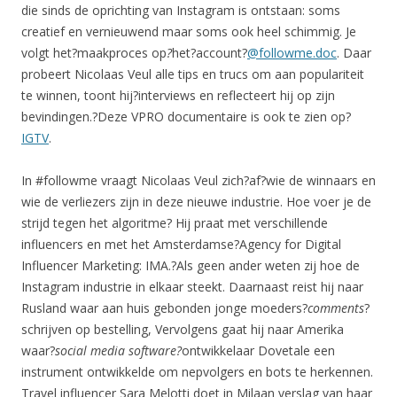
die sinds de oprichting van Instagram is ontstaan: soms
creatief en vernieuwend maar soms ook heel schimmig. Je
volgt het?maakproces op
?
het?account?
@followme.doc
. Daar
probeert Nicolaas Veul alle tips en trucs om aan populariteit
te winnen, toont hij?interviews en reflecteert hij op zijn
bevindingen.?Deze VPRO documentaire is ook te zien op?
IGTV
.
In #followme vraagt Nicolaas Veul zich?af?wie de winnaars en
wie de verliezers zijn in deze nieuwe industrie. Hoe voer je de
strijd tegen het algoritme? Hij praat met verschillende
influencers en met het Amsterdamse?Agency for Digital
Influencer Marketing: IMA.?Als geen ander weten zij hoe de
Instagram industrie in elkaar steekt. Daarnaast reist hij naar
Rusland waar aan huis gebonden jonge moeders?
comments
?
schrijven op bestelling, Vervolgens gaat hij naar Amerika
waar?
social media software?
ontwikkelaar Dovetale een
instrument ontwikkelde om nepvolgers en bots te herkennen.
Travel influencer Sara Melotti doet in Milaan verslag van haar