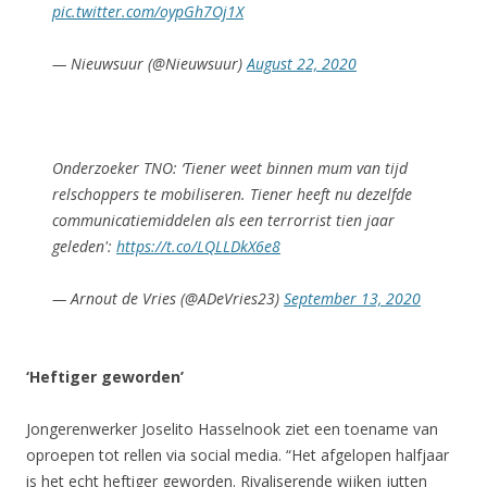
pic.twitter.com/oypGh7Oj1X
— Nieuwsuur (@Nieuwsuur)
August 22, 2020
Onderzoeker TNO: ‘Tiener weet binnen mum van tijd
relschoppers te mobiliseren. Tiener heeft nu dezelfde
communicatiemiddelen als een terrorrist tien jaar
geleden':
https://t.co/LQLLDkX6e8
— Arnout de Vries (@ADeVries23)
September 13, 2020
‘Heftiger geworden’
Jongerenwerker Joselito Hasselnook ziet een toename van
oproepen tot rellen via social media. “Het afgelopen halfjaar
is het echt heftiger geworden. Rivaliserende wijken jutten