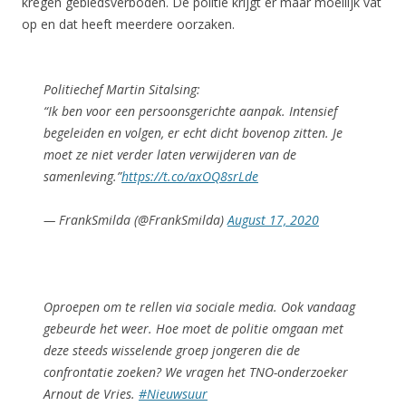
kregen gebiedsverboden. De politie krijgt er maar moeilijk vat
op en dat heeft meerdere oorzaken.
Politiechef Martin Sitalsing:
“Ik ben voor een persoonsgerichte aanpak. Intensief
begeleiden en volgen, er echt dicht bovenop zitten. Je
moet ze niet verder laten verwijderen van de
samenleving.”
https://t.co/axOQ8srLde
— FrankSmilda (@FrankSmilda)
August 17, 2020
Oproepen om te rellen via sociale media. Ook vandaag
gebeurde het weer. Hoe moet de politie omgaan met
deze steeds wisselende groep jongeren die de
confrontatie zoeken? We vragen het TNO-onderzoeker
Arnout de Vries.
#Nieuwsuur