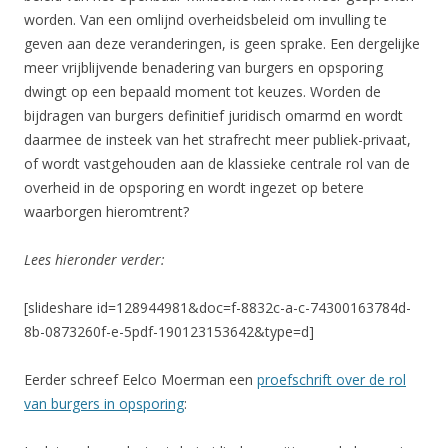
worden. Van een omlijnd overheidsbeleid om invulling te
geven aan deze veranderingen, is geen sprake. Een dergelijke
meer vrijblijvende benadering van burgers en opsporing
dwingt op een bepaald moment tot keuzes. Worden de
bijdragen van burgers definitief juridisch omarmd en wordt
daarmee de insteek van het strafrecht meer publiek-privaat,
of wordt vastgehouden aan de klassieke centrale rol van de
overheid in de opsporing en wordt ingezet op betere
waarborgen hieromtrent?
Lees hieronder verder:
[slideshare id=128944981&doc=f-8832c-a-c-74300163784d-
8b-0873260f-e-5pdf-190123153642&type=d]
Eerder schreef Eelco Moerman een
proefschrift over de rol
van burgers in opsporing
: