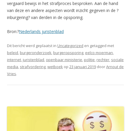
vergaard bewijs in het strafproces besproken. Aan de hand
van deze en andere aspecten wordt inzicht gegeven in de ?
inburgering? van derden in de opsporing.
Bron:?
Nederlands juristenblad
Dit bericht werd geplaatst in
Uncategorized
en getagged met
beleid
,
burgeronderzoek
,
burgeropsporing
,
eelco moerman
,
internet
,
juristenblad
,
openbaar ministerie
,
politie
,
rechter
,
sociale
media
,
strafvordering
,
wetboek
op
23 januari 2019
door
Arnout de
Vries
.