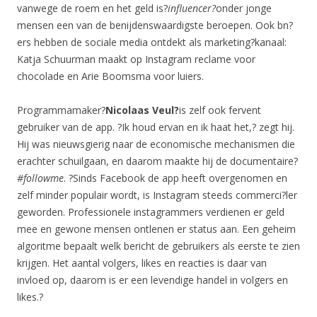
vanwege de roem en het geld is?
influencer?
onder jonge
mensen een van de benijdenswaardigste beroepen. Ook bn?
ers hebben de sociale media ontdekt als marketing?kanaal:
Katja Schuurman maakt op Instagram reclame voor
chocolade en Arie Boomsma voor luiers.
Programmamaker?
Nicolaas Veul?
is zelf ook fervent
gebruiker van de app. ?Ik houd ervan en ik haat het,? zegt hij.
Hij was nieuwsgierig naar de economische mechanismen die
erachter schuilgaan, en daarom maakte hij de documentaire?
#followme
. ?Sinds Facebook de app heeft overgenomen en
zelf minder populair wordt, is Instagram steeds commerci?ler
geworden. Professionele instagrammers verdienen er geld
mee en gewone mensen ontlenen er status aan. Een geheim
algoritme bepaalt welk bericht de gebruikers als eerste te zien
krijgen. Het aantal volgers, likes en reacties is daar van
invloed op, daarom is er een levendige handel in volgers en
likes.?