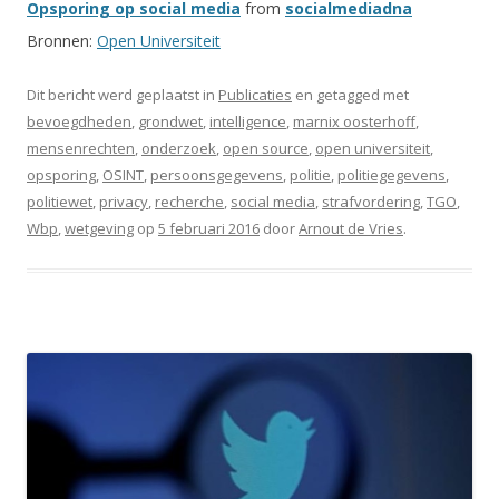
Opsporing op social media
from
socialmediadna
Bronnen:
Open Universiteit
Dit bericht werd geplaatst in
Publicaties
en getagged met
bevoegdheden
,
grondwet
,
intelligence
,
marnix oosterhoff
,
mensenrechten
,
onderzoek
,
open source
,
open universiteit
,
opsporing
,
OSINT
,
persoonsgegevens
,
politie
,
politiegegevens
,
politiewet
,
privacy
,
recherche
,
social media
,
strafvordering
,
TGO
,
Wbp
,
wetgeving
op
5 februari 2016
door
Arnout de Vries
.