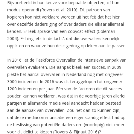
Bijvoorbeeld in hun keuze voor bepaalde objecten, of hun
modus operandi (Rovers et al. 2010). Dit patroon van
kopiëren kon niet verklaard worden uit het feit dat het hier
over dezelfde daders ging of over daders die elkaar allemaal
kenden. Er leek sprake van een copycat effect (Coleman
2004). Er hing iets ‘in de lucht’, dat die overvallers kennelijk
oppikten en waar ze hun delictgedrag op leken aan te passen.
In 2016 liet de Taskforce Overvallen de intensieve aanpak van
overvallen evalueren. Die aanpak bleek een succes. In 2009
piekte het aantal overvallen in Nederland nog met ongeveer
3000 incidenten. In 2016 was dit teruggelopen tot ongeveer
1200 incidenten per jaar. Eén van de factoren die dit succes
zouden kunnen verklaren, was dat in de voorbije jaren allerlei
partijen in allerhande media veel aandacht hadden besteed
aan de aanpak van overvallen. Zou het dan zo kunnen zijn,
dat deze mediacommunicatie een eigenstandig effect had op
de beslissing van potentiële daders om (voorlopig) niet meer
voor dit delict te kiezen (Rovers & Fijnaut 2016)?