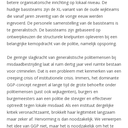
betere organisatorische inrichting op lokaal niveau. De
huidige basisteams zijn de XL-variant van de oude wijkteams
die vanaf jaren zeventig van de vorige eeuw werden
ingevoerd. De personele samenstelling van de basisteams is
te generalistisch. De basisteams zijn gebaseerd op
ontwerpkeuzen die structurele knelpunten opleveren bij een
belangrijke kernopdracht van de politie, namelijk opsporing.
De geringe slagkracht van generalistische politiemensen bij
misdaadbestrijding laat al ruim dertig jaar veel ruimte bestaan
voor criminelen. Dat is een probleem met kenmerken van een
creeping crisis of institutionele crisis. Immers, het dominante
GGP-concept negeert al lange tijd de grote behoefte onder
politiemensen (juist ook wijkagenten), burgers en
burgemeesters aan een politie die steviger en effectiever
optreedt tegen lokale misdaad. Als een instituut dergelijke
kritiek veronachtzaamt, brokkelt haar legitimiteit langzaam
maar zeker af. Hervorming is dan noodzakelijk. We verwerpen
het idee van GGP niet, maar het is noodzakelijk om het te