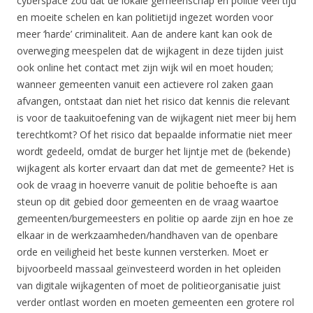
cyberspace zou dat de lokale gemeenschap en politie veel tijd
en moeite schelen en kan politietijd ingezet worden voor
meer ‘harde’ criminaliteit. Aan de andere kant kan ook de
overweging meespelen dat de wijkagent in deze tijden juist
ook online het contact met zijn wijk wil en moet houden;
wanneer gemeenten vanuit een actievere rol zaken gaan
afvangen, ontstaat dan niet het risico dat kennis die relevant
is voor de taakuitoefening van de wijkagent niet meer bij hem
terechtkomt? Of het risico dat bepaalde informatie niet meer
wordt gedeeld, omdat de burger het lijntje met de (bekende)
wijkagent als korter ervaart dan dat met de gemeente? Het is
ook de vraag in hoeverre vanuit de politie behoefte is aan
steun op dit gebied door gemeenten en de vraag waartoe
gemeenten/burgemeesters en politie op aarde zijn en hoe ze
elkaar in de werkzaamheden/handhaven van de openbare
orde en veiligheid het beste kunnen versterken. Moet er
bijvoorbeeld massaal geïnvesteerd worden in het opleiden
van digitale wijkagenten of moet de politieorganisatie juist
verder ontlast worden en moeten gemeenten een grotere rol