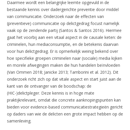
Daarmee wordt een belangrijke leemte opgevuld in de
bestaande kennis over dadergerichte preventie door middel
van communicatie. Onderzoek naar de effecten van
(preventieve) communicatie op delictgedrag focust namelijk
vaak op de zendende partij (Santos & Santos 2016). Hiermee
gaat het voorbij aan een vitaal aspect in de causale keten: de
criminelen, hun mediaconsumptie, en de betekenis daarvan
voor hun delictgedrag. Er is opmerkelijk weinig bekend over
hoe specifieke groepen criminelen naar (sociale) media kijken
en morele afwegingen maken die hun handelen beïnvloeden
(Van Ommen 2018; Janicke 2013; Tamborini et al. 2012). Dit
onderzoek richt zich op dat vitale aspect en start juist aan de
kant van de ontvanger van de boodschap: de
(HIC-)delictpleger. Deze kennis is in hoge mate
praktijkrelevant, omdat die concrete aanknopingspunten kan
bieden voor evidence-based communicatiestrategieën gericht
op daders van wie de delicten een grote impact hebben op de
samenleving.