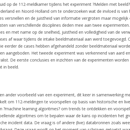
eluid op de 112-meldkamer tijdens het experiment ?Melden met beeld?
erland en Noord-Holland om te onderzoeken wat de invloed is van he
s versnellen en de juistheid van informatie vergroten maar mogelijk 
sten van verschillende disciplines deden mee aan twee experimenten. 
ces en met name op de snelheid, juistheid en volledigheid van de verwe
cases af waar tijdens de intake beeldmateriaal aan werd toegevoegd.
 die eerder de cases hebben afgehandeld zonder beeldmateriaal worde
regen aangeboden. Het tweede experiment was verkennend van aard en 
alist. De eerste conclusies en inzichten van de experimenten worden n
 in beeld.
een ander voorbeeld van een experiment, dit keer in samenwerking m
elt om 112-meldingen te voorspellen op basis van historische en liv
 ?machine learning algoritmes? om trends te ontdekken en voorspelli
llende algoritmes om te bepalen waar de kans op incidenten het groo
che incident data. De vraag is of andere (live) databronnen zoals w
dvraag. Deze vraag wordt op het moment van schrijven getoetst waarb