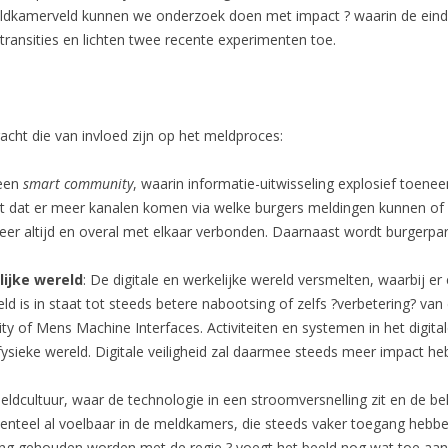
eldkamerveld kunnen we onderzoek doen met impact ? waarin de ei
transities en lichten twee recente experimenten toe.
bracht die van invloed zijn op het meldproces:
 een
smart community
, waarin informatie-uitwisseling explosief toene
nt dat er meer kanalen komen via welke burgers meldingen kunnen of 
er altijd en overal met elkaar verbonden. Daarnaast wordt burgerparti
ijke wereld
: De digitale en werkelijke wereld versmelten, waarbij e
eld is in staat tot steeds betere nabootsing of zelfs ?verbetering? van
ty of Mens Machine Interfaces. Activiteiten en systemen in het digi
 fysieke wereld. Digitale veiligheid zal daarmee steeds meer impact he
eeldcultuur, waar de technologie in een stroomversnelling zit en de b
teel al voelbaar in de meldkamers, die steeds vaker toegang hebben to
 gehouden worden met de regie ? voegt het beeld nog wat toe aan 