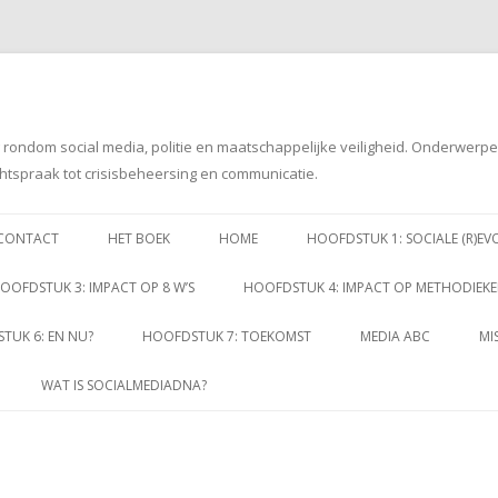
g rondom social media, politie en maatschappelijke veiligheid. Onderwerp
htspraak tot crisisbeheersing en communicatie.
Spring
naar
CONTACT
HET BOEK
HOME
HOOFDSTUK 1: SOCIALE (R)EV
inhoud
OOFDSTUK 3: IMPACT OP 8 W’S
HOOFDSTUK 4: IMPACT OP METHODIEK
TUK 6: EN NU?
HOOFDSTUK 7: TOEKOMST
MEDIA ABC
MI
WAT IS SOCIALMEDIADNA?