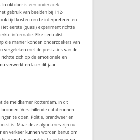
. In oktober is een onderzoek
t gebruik van beelden bij 112-
ook tijd kosten om te interpreteren en
Het eerste (quasi) experiment richtte
rkte informatie. Elke centralist
 Op die manier konden onderzoekers van
n vergeleken met de prestaties van de
richtte zich op de emotionele en
u verwerkt en later dit jaar
et de meldkamer Rotterdam. In dit
e bronnen. Verschillende databronnen
ngen te doen. Politie, brandweer en
tst is. Maar deze algoritmes zijn nu
eer en verkeer kunnen worden benut om
ij experts van politie, brandweer en