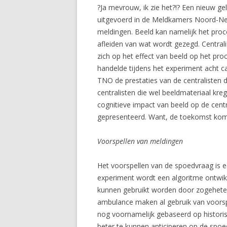
?Ja mevrouw, ik zie het?!? Een nieuw g
uitgevoerd in de Meldkamers Noord-Ned
meldingen. Beeld kan namelijk het proce
afleiden van wat wordt gezegd. Centrali
zich op het effect van beeld op het pro
handelde tijdens het experiment acht 
TNO de prestaties van de centralisten
centralisten die wel beeldmateriaal k
cognitieve impact van beeld op de centr
gepresenteerd. Want, de toekomst komt
Voorspellen van meldingen
Het voorspellen van de spoedvraag is 
experiment wordt een algoritme ontwikk
kunnen gebruikt worden door zogeheten
ambulance maken al gebruik van voorspe
nog voornamelijk gebaseerd op historis
beter te kunnen anticiperen op de spoe