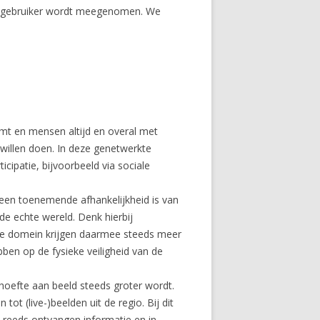
ndgebruiker wordt meegenomen. We
emt en mensen altijd en overal met
willen doen. In deze genetwerkte
cipatie, bijvoorbeeld via sociale
r een toenemende afhankelijkheid is van
 de echte wereld. Denk hierbij
tale domein krijgen daarmee steeds meer
bben op de fysieke veiligheid van de
ehoefte aan beeld steeds groter wordt.
t (live-)beelden uit de regio. Bij dit
reeds ontvangen informatie en in