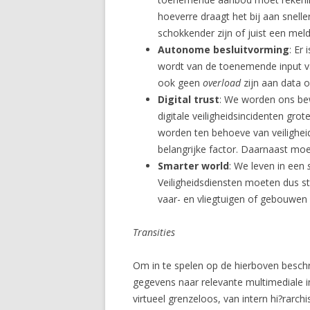
hoeverre draagt het bij aan snell
schokkender zijn of juist een mel
Autonome besluitvorming
: Er
wordt van de toenemende input va
ook geen
overload
zijn aan data o
Digital trust
: We worden ons be
digitale veiligheidsincidenten gr
worden ten behoeve van veiligheid
belangrijke factor. Daarnaast mo
Smarter world
: We leven in een
Veiligheidsdiensten moeten dus 
vaar- en vliegtuigen of gebouwen
Transities
Om in te spelen op de hierboven beschr
gegevens naar relevante multimediale i
virtueel grenzeloos, van intern hi?rarc