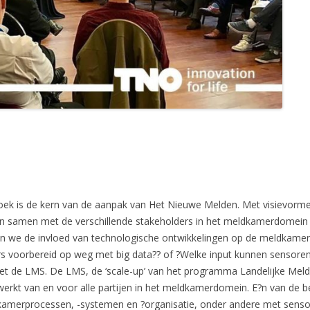
oek is de kern van de aanpak van Het Nieuwe Melden. Met visievorm
ken samen met de verschillende stakeholders in het meldkamerdomein h
 we de invloed van technologische ontwikkelingen op de meldkame
rs voorbereid op weg met big data?? of ?Welke input kunnen sensoren
e LMS. De LMS, de ‘scale-up’ van het programma Landelijke Meldk
 werkt van en voor alle partijen in het meldkamerdomein. E?n van de b
amerprocessen, -systemen en ?organisatie, onder andere met sensor