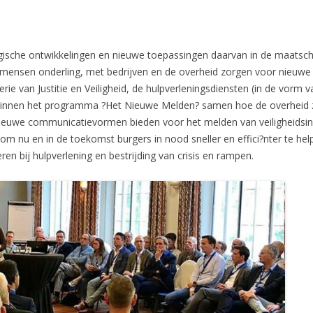
gische ontwikkelingen en nieuwe toepassingen daarvan in de maatscha
ensen onderling, met bedrijven en de overheid zorgen voor nieuwe
erie van Justitie en Veiligheid, de hulpverleningsdiensten (in de vor
nnen het programma ?Het Nieuwe Melden? samen hoe de overheid zi
ieuwe communicatievormen bieden voor het melden van veiligheidsinc
 om nu en in de toekomst burgers in nood sneller en effici?nter te h
eren bij hulpverlening en bestrijding van crisis en rampen.