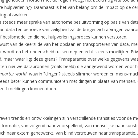
ere hulpverlening? Daarnaast is het van belang om de impact op de cen
ding afzwakken.
 is steeds meer sprake van autonome besluitvorming op basis van da
n data ten behoeve van veiligheid zal de burger zich afvragen waaro
f beslismodellen die het hulpverleningsproces kunnen verstoren.
wust van de keerzijde van het opslaan en transporteren van data, 
oter wordt en het onderscheid tussen nep en echt steeds moeilijker. 
, maar waar ligt deze grens? Transparantie over welke gegevens waar
eten nieuwe databronnen (zoals beeld) die aangewend worden voor be
smarter world
, waarin ?dingen? steeds slimmer worden en mens-machin
steeds beter kunnen communiceren met dingen in plaats van mensen.
 zelf meldingen kunnen doen.
even trends en ontwikkelingen zijn verschillende transities voor de 
nformatie, van volgend naar voorspellend, van menselijke naar kunstm
hisch naar extern genetwerkt, van blind vertrouwen naar transparanti