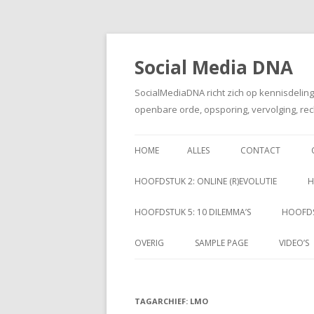
Social Media DNA
SocialMediaDNA richt zich op kennisdelin
openbare orde, opsporing, vervolging, rec
HOME
ALLES
CONTACT
HOOFDSTUK 2: ONLINE (R)EVOLUTIE
H
HOOFDSTUK 5: 10 DILEMMA’S
HOOFDS
OVERIG
SAMPLE PAGE
VIDEO’S
TAGARCHIEF:
LMO