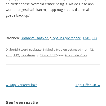
de Nederlandse overheid ermee bezig is. Als de Finse app
wordt aangeschaft, kan mijn app nog steeds dienen als
goede back up.”
Bronnen:
Brabants Dagblad
,?
Cops In Cyberspace
,
LMO
,
FD
Dit bericht werd geplaatst in
Media type
en getagged met
112
,
app
,
LMO
,
ministerie
op
27 mei 2017
door
Arnout de Vries
.
Berichtnavigatie
←
App: VerkeerPlaza
App: Offer Up
→
Geef een reactie