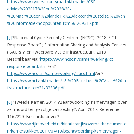
https://www.cybersecurityraad.nl/binaries/CSR-
advies%202017%20nr.%202%20-
%20Naar%20een%20landelijk%20dekkend%20stelsel%20van
%20informatieknooppunten_tcm56-269317.pdf
[5]
?Nationaal Cyber Security Centrum (NCSC), 2018. ?ICT
Response Board? ; ?Information Sharing and Analysis Centers
(ISAC?s)?; en ?Weerbare Vitale Infrastructuur?. 2018.
Beschikbaar via:?
https://www.ncsc.nl/samenwerking/ict-
response-board.html
?en?
https://www.ncsc.nl/samenwerking/isacs.html
?en?
https://www.nctv.nl/binaries/18.%20Factsheet%20Vitale%20In
frastructuur_tcm31-32336.pdf
[6]
?Tweede Kamer, 2017. ?Beantwoording Kamervragen over
zelfmoord ten gevolge van sexting?. April 2017. Referentie
1167229. Beschikbaar via:?
https://www.rijksoverheid.nl/binaries/rijksoverheid/documente
n/kamerstukken/2017/04/10/beantwoording-kamervragen-