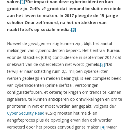
vaker.
[1]
?De impact van deze cyberincidenten kan
groot zijn. Zelfs z? groot dat iemand besluit een einde
aan het leven te maken. In 2017 pleegde de 15-jarige
scholier Onur zelfmoord, na het ontdekken van
naaktfoto?s op sociale media.
[2]
Hoewel de gevolgen ernstig kunnen zijn, blijft het aantal
meldingen van cyberincidenten beperkt. Het Centraal Bureau
voor de Statistiek (CBS) concludeerde in september 2017 dat
driekwart van de cyberdelicten niet wordt gemeld.
[3]
?Dit
terwijl er naar schatting ruim 2,5 miljoen cyberdelicten
werden gepleegd en melden belangrijk is een compleet beeld
van cyberincidenten (online diefstal, verstoringen,
configuratiefouten, et cetera) te krijgen om trends te kunnen
signaleren, te kunnen anticiperen op ontwikkelingen en om te
prioriteren in wat er moet worden aangepakt. Volgens de?
Cyber Security Raad
?(CSR) moeten het meld- en
aangifteproces plus de opvolging ervan dan ook worden
verbeterd door het proces eenvoudiger te maken.
[4]
?Maar