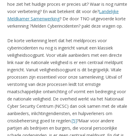
hoe ziet het huidige proces er precies uit? Waar is nog ruimte
voor verbetering? En wat betekent dit voor de?
Landelijke
Meldkamer Samenwerking
? De door TNO uitgevoerde korte
verkenning ?Melden Cyberincidenten? pakt deze vragen op.
De korte verkenning leert dat het meldproces voor
cyberincidenten nu nog is ingericht vanuit een klassiek
veiligheidsoogpunt. Voor vitale aanbieders met een directe
link naar de nationale veiligheid is er een centraal meldpunt
ingericht. Vanuit veiligheidsoogpunt is dit begrijpelijk. Vitale
processen zijn essentieel voor onze samenleving. Uitval of
verstoring van deze processen leidt tot ernstige
maatschappelijke ontwrichting of vormt een bedreiging voor
de nationale veiligheid. De overheid werkt via het Nationaal
Cyber Security Centrum (NCSC) dan ook samen met de vitale
aanbieders, inlichtingendiensten, en hulpverleners om
crisisbeheersing goed te regelen.
[5]
?Maar voor andere
partijen als bedrijven en burgers, die vooral persoonlijke
schade ondervinden, is er geen centraal meldpunt. En dat is