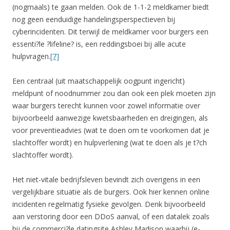
(nogmaals) te gaan melden. Ook de 1-1-2 meldkamer biedt
nog geen eenduidige handelingsperspectieven bij
cyberincidenten. Dit terwijl de meldkamer voor burgers een
essenti?le ?lifeline? is, een reddingsboei bij alle acute
hulpvragen.
[7]
Een centraal (uit maatschappelijk oogpunt ingericht)
meldpunt of noodnummer zou dan ook een plek moeten zijn
waar burgers terecht kunnen voor zowel informatie over
bijvoorbeeld aanwezige kwetsbaarheden en dreigingen, als
voor preventieadvies (wat te doen om te voorkomen dat je
slachtoffer wordt) en hulpverlening (wat te doen als je t?ch
slachtoffer wordt).
Het niet-vitale bedrijfsleven bevindt zich overigens in een
vergelijkbare situatie als de burgers. Ook hier kennen online
incidenten regelmatig fysieke gevolgen. Denk bijvoorbeeld
aan verstoring door een DDoS aanval, of een datalek zoals
bij de commerci?le datingsite Ashley Madison waarbij (e-