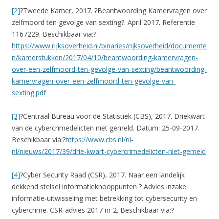
[2]
?Tweede Kamer, 2017. ?Beantwoording Kamervragen over
zelfmoord ten gevolge van sexting?. April 2017. Referentie
1167229. Beschikbaar via:?
https://www.rijksoverheid.nl/binaries/rijksoverheid/documente
n/kamerstukken/2017/04/10/beantwoording-kamervragen-
over-een-zelfmoord-ten-gevolge-van-sexting/beantwoording-
kamervragen-over-een-zelfmoord-ten-gevolge-van-
sexting.pdf
[3]
?Centraal Bureau voor de Statistiek (CBS), 2017. Driekwart
van de cybercrimedelicten niet gemeld. Datum: 25-09-2017.
Beschikbaar via:?
https://www.cbs.nl/nl-
nl/nieuws/2017/39/drie-kwart-cybercrimedelicten-niet-gemeld
[4]
?Cyber Security Raad (CSR), 2017. Naar een landelijk
dekkend stelsel informatieknooppunten ? Advies inzake
informatie-uitwisseling met betrekking tot cybersecurity en
cybercrime. CSR-advies 2017 nr 2. Beschikbaar via:?