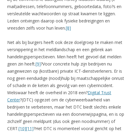
mail)adressen, telefoonnummers, geboortedata, foto?s en
versleutelde wachtwoorden op straat kwamen te liggen.
Leden ontvingen daarop ook fysieke bedreigingen en
vreesden zelfs voor hun leven.
[8]
Net als bij burgers heeft ook deze doelgroep te maken met
versnippering in het meldlandschap en een gebrek aan
handelingsperspectieven. Men heeft het gevoel dat melden
geen zin heeft.
[9]
?Voor concrete hulp zijn bedrijven nu
aangewezen op (kostbare) private ICT-dienstverleners. Er is
nog geen eenduidige (nood)hulp bij maatschappelijke onrust
of schade in de keten als gevolg van een cyberincident.
Weliswaar heeft de overheid in 2018 een?
Digital Trust
Center
?(DTC) opgezet om de cyberweerbaarheid van
bedrijven te verbeteren, maar het DTC biedt slechts enkele
handelingsperspectieven via een doorverwijspagina, en is op
zichzelf geen meldpunt (dus ook geen noodnummer) of
CERT.
[10]
[11]
?Het DTC is momenteel vooral gericht op het