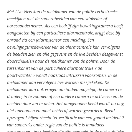
Met Live View kan de meldkamer van de politie rechtstreeks
meekijken met de camerabeelden van een winkelier of
horecaondernemer. Als een bedrijf zijn bewakingscamera heeft
aangesloten bij een particuliere alarmcentrale, krijgt deze bij
onraad via een (alarm)sensor een melding. Een
beveiligingsmedewerker van de alarmcentrale kan vervolgens
de beelden zien en alle gegevens en de live beelden desgewenst
doorschakelen naar de meldkamer van de politie. Door de
tussenkomst van de particuliere alarmcentrale ? de
poortwachter ? wordt nodeloos uitrukken voorkomen. In de
meldkamer kan vervolgens live worden meegekeken. De
meldkamer kan ook vragen om (indien mogelijk) de camera te
draaien, in te zoomen of een andere camera te activeren en de
beelden daarvan te delen. Het aangeboden beeld wordt nu nog
niet openomen en moet achteraf worden gevorderd. Beeld
opvragen ? bijvoorbeeld ter verificatie van een gaand incident ?
van camera?s onder regie van de politie is inmiddels
gewoongoed. Voor beelden die zijn gemaakt in de niet-publieke