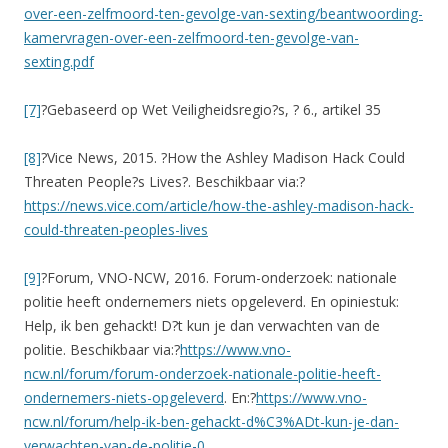
over-een-zelfmoord-ten-gevolge-van-sexting/beantwoording-
kamervragen-over-een-zelfmoord-ten-gevolge-van-
sexting.pdf
[7]
?Gebaseerd op Wet Veiligheidsregio?s, ? 6., artikel 35
[8]
?Vice News, 2015. ?How the Ashley Madison Hack Could
Threaten People?s Lives?. Beschikbaar via:?
https://news.vice.com/article/how-the-ashley-madison-hack-
could-threaten-peoples-lives
[9]
?Forum, VNO-NCW, 2016. Forum-onderzoek: nationale
politie heeft ondernemers niets opgeleverd. En opiniestuk:
Help, ik ben gehackt! D?t kun je dan verwachten van de
politie. Beschikbaar via:?
https://www.vno-
ncw.nl/forum/forum-onderzoek-nationale-politie-heeft-
ondernemers-niets-opgeleverd
. En:?
https://www.vno-
ncw.nl/forum/help-ik-ben-gehackt-d%C3%ADt-kun-je-dan-
verwachten-van-de-politie-0