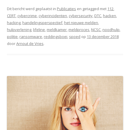
Dit bericht werd geplaatst in
Publicaties
en getagged met
112
,
CERT
,
cybercrime
,
cyberincidenten
,
cybersecurity
,
DTC
,
hacken
,
hacking
,
handelingsperspectief
,
het nieuwe melden
,
hulpverlening
,
lifeline
,
meldkamer
,
meldproces
,
NCSC
,
noodhulp
,
politie
,
ransomware
,
reddingsboei
,
spoed
op
13 december 2018
door
Arnout de Vries
.