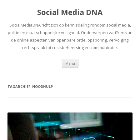
Social Media DNA
SocialMediaDNA richt zich op kennisdeling rondom social media,
politie en maatschappelijke veiligheid. Onderwerpen vari?ren van
de online aspecten van openbare orde, opsporing, vervolging,
rechtspraak tot crisisbeheersing en communicatie.
Spring
Menu
naar
inhoud
TAGARCHIEF:
NOODHULP