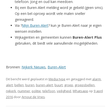
telefoon. Jong en oud kan meedoen.
Bij een Buren-Alert melding word je gebeld (geen sms).
Op een bel-oproep wordt vele malen sneller
gereageerd.
Via ?
Mijn Buren-Alert
? kun je Buren-Alert naar je eigen
wensen instellen.
Wijkagenten en gemeenten kunnen
Buren-Alert Plus
gebruiken, dit biedt vele aanvullende mogelijkheden.
Bronnen:
Nijkerk Nieuws
,
Buren-Alert
Dit bericht werd geplaatst in
Media type
en getagged met
alarm
,
alert
,
bellen
,
buren
,
buren-alert
,
buurt
,
groep
,
groepsbellen
,
nijkerk
,
nummer
,
politie
,
telefoon
,
veiligheid
,
Whatsapp
op
9 april
2016
door
Arnout de Vries
.