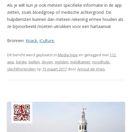
Als je wilt kun je ook meteen specifieke informatie in de app
zetten, zoals bloedgroep of medische achtergrond. De
hulpdiensten kunnen dan meteen rekening ermee houden als
ze bijvoorbeeld moeten uitrukken voor een hartaanval.
Bronnen:
Knack
,
iCulture
,
Dit bericht werd geplaatst in
Media type
en getagged met
112
,
app
,
belgie
,
bellen
,
doven
,
melden
,
meldkamer
,
noodhulp
,
slechthorenden
op
15 maart 2017
door
Arnout de Vries
.