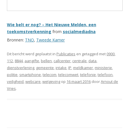
Wie belt er nog? – Het Nieuwe Melden, een
toekomstverkenning
from
socialmediadna
Bronnen:
TNO
,
Tweede Kamer
Dit bericht werd geplaatst in
Publicaties
en getagged met
0900
,
112
,
8844
,
aangifte
,
bellen
,
callcenter
,
centrale
,
data
,
dienstverlening
,
gemeente
,
intake
,
IP
,
meldkamer
,
ministerie
,
politie
,
smartphone
,
telecom
,
telecomwet
,
telefonie
,
telefoon
,
veiligheid
,
webcare
,
wetgeving
op
16 maart 2016
door
Arnout de
Vries
.