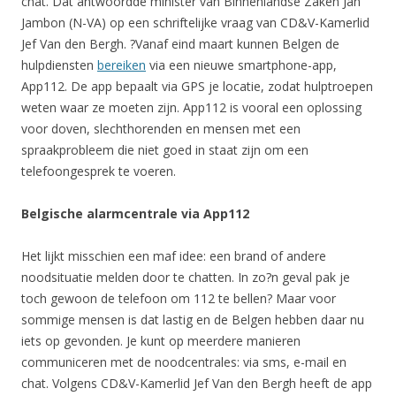
chat. Dat antwoordde minister van Binnenlandse Zaken Jan
Jambon (N-VA) op een schriftelijke vraag van CD&V-Kamerlid
Jef Van den Bergh. ?Vanaf eind maart kunnen Belgen de
hulpdiensten
bereiken
via een nieuwe smartphone-app,
App112. De app bepaalt via GPS je locatie, zodat hulptroepen
weten waar ze moeten zijn. App112 is vooral een oplossing
voor doven, slechthorenden en mensen met een
spraakprobleem die niet goed in staat zijn om een
telefoongesprek te voeren.
Belgische alarmcentrale via App112
Het lijkt misschien een maf idee: een brand of andere
noodsituatie melden door te chatten. In zo?n geval pak je
toch gewoon de telefoon om 112 te bellen? Maar voor
sommige mensen is dat lastig en de Belgen hebben daar nu
iets op gevonden. Je kunt op meerdere manieren
communiceren met de noodcentrales: via sms, e-mail en
chat. Volgens CD&V-Kamerlid Jef Van den Bergh heeft de app