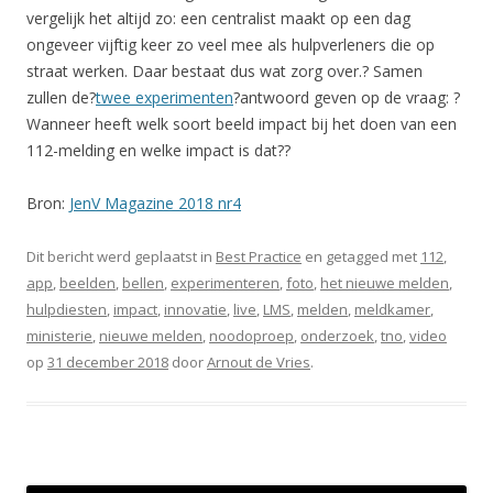
vergelijk het altijd zo: een centralist maakt op een dag
ongeveer vijftig keer zo veel mee als hulpverleners die op
straat werken. Daar bestaat dus wat zorg over.? Samen
zullen de?
twee experimenten
?antwoord geven op de vraag: ?
Wanneer heeft welk soort beeld impact bij het doen van een
112-melding en welke impact is dat??
Bron:
JenV Magazine 2018 nr4
Dit bericht werd geplaatst in
Best Practice
en getagged met
112
,
app
,
beelden
,
bellen
,
experimenteren
,
foto
,
het nieuwe melden
,
hulpdiesten
,
impact
,
innovatie
,
live
,
LMS
,
melden
,
meldkamer
,
ministerie
,
nieuwe melden
,
noodoproep
,
onderzoek
,
tno
,
video
op
31 december 2018
door
Arnout de Vries
.