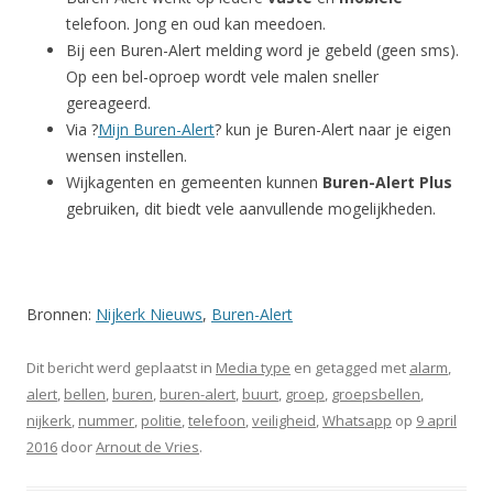
telefoon. Jong en oud kan meedoen.
Bij een Buren-Alert melding word je gebeld (geen sms).
Op een bel-oproep wordt vele malen sneller
gereageerd.
Via ?
Mijn Buren-Alert
? kun je Buren-Alert naar je eigen
wensen instellen.
Wijkagenten en gemeenten kunnen
Buren-Alert Plus
gebruiken, dit biedt vele aanvullende mogelijkheden.
Bronnen:
Nijkerk Nieuws
,
Buren-Alert
Dit bericht werd geplaatst in
Media type
en getagged met
alarm
,
alert
,
bellen
,
buren
,
buren-alert
,
buurt
,
groep
,
groepsbellen
,
nijkerk
,
nummer
,
politie
,
telefoon
,
veiligheid
,
Whatsapp
op
9 april
2016
door
Arnout de Vries
.