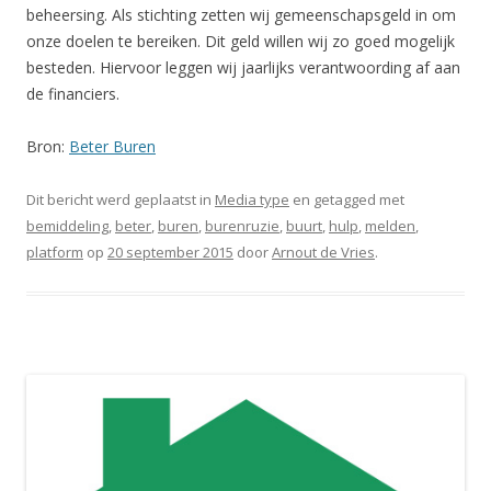
beheersing. Als stichting zetten wij gemeenschapsgeld in om
onze doelen te bereiken. Dit geld willen wij zo goed mogelijk
besteden. Hiervoor leggen wij jaarlijks verantwoording af aan
de financiers.
Bron:
Beter Buren
Dit bericht werd geplaatst in
Media type
en getagged met
bemiddeling
,
beter
,
buren
,
burenruzie
,
buurt
,
hulp
,
melden
,
platform
op
20 september 2015
door
Arnout de Vries
.