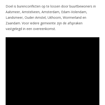
Doel is burenconflicten op te lossen door buurtbewoners in
Aalsmeer, Amstelveen, Amsterdam, Edam-Volendam,
Landsmeer, Ouder-Amstel, Uithoorn, Wormerland en
Zaandam. Voor iedere gemeente zijn de afspraken
vastgelegd in een overeenkomst.