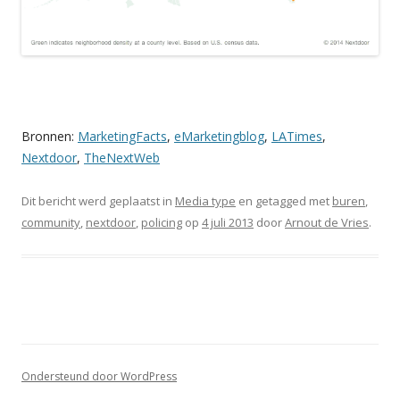
Bronnen:
MarketingFacts
,
eMarketingblog
,
LATimes
,
Nextdoor
,
TheNextWeb
Dit bericht werd geplaatst in
Media type
en getagged met
buren
,
community
,
nextdoor
,
policing
op
4 juli 2013
door
Arnout de Vries
.
Ondersteund door WordPress