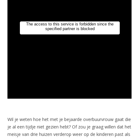
Wil je weten hoe het met je bejaarde overbuurvrouw gaat die
je al een tijdje niet gezien hebt? Of zou je graag willen dat het
meisje van drie huizen verderop weer op de kinderen past als