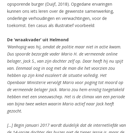
opsporende burger (Duijf, 2018). Opgedane ervaringen
kunnen ons iets leren over de gewenste samenwerking,
onderlinge verhoudingen en verwachtingen, voor de
toekomst. Een casus als illustratief voorbeeld:
De ‘wraakvader’ uit Helmond
‘Wanhopig was hij, omdat de politie maar niet in actie kwam.
Dus spoorde
bezorgde vader Mario H. de vermeende online
belager, Jack S., van zijn dochter
zelf op. Daar heeft hij nu spijt
van. Eenmaal oog in oog met de man die het voorzien
zou
hebben op zijn kind escaleert de situatie volledig. Het
Openbaar Ministerie
vervolgt Mario voor poging tot moord op
de vermeende belager Jack. Mario
zou hem ernstig toegetakeld
hebben met een sneeuwschep. Het is de climax van
een periode
van bijna twee weken waarin Mario actief naar Jack heeft
gezocht.
[…] Begin januari 2017 wordt duidelijk dat de internetliefde van
de 14-jarige
dochter des huizes niet de tiener Jessie is, maar de