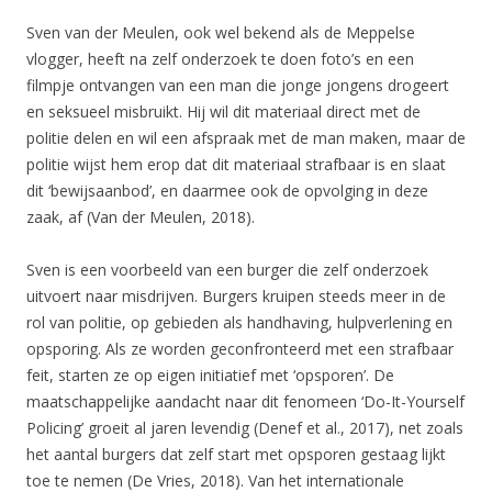
Sven van der Meulen, ook wel bekend als de Meppelse
vlogger, heeft na zelf onderzoek te doen foto’s en een
filmpje ontvangen van een man die jonge jongens drogeert
en seksueel misbruikt. Hij wil dit materiaal direct met de
politie delen en wil een afspraak met de man maken, maar de
politie wijst hem erop dat dit materiaal strafbaar is en slaat
dit ‘bewijsaanbod’, en daarmee ook de opvolging in deze
zaak, af (Van der Meulen, 2018).
Sven is een voorbeeld van een burger die zelf onderzoek
uitvoert naar misdrijven. Burgers kruipen steeds meer in de
rol van politie, op gebieden als handhaving, hulpverlening en
opsporing. Als ze worden geconfronteerd met een strafbaar
feit, starten ze op eigen initiatief met ‘opsporen’. De
maatschappelijke aandacht naar dit fenomeen ‘Do-It-Yourself
Policing’ groeit al jaren levendig (Denef et al., 2017), net zoals
het aantal burgers dat zelf start met opsporen gestaag lijkt
toe te nemen (De Vries, 2018). Van het internationale