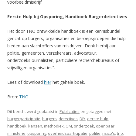
voorbeeldmisdrijf.
Eerste Hulp bij Opsporing, Handboek Burgerdetectives
Het door TNO ontwikkelde handboek is een kennisbundel
gericht op burgers, organisaties en beroepsgroepen die hulp
bieden aan slachtoffers van misdrijven. Denk hierbij aan
politie, gemeenten, verzekeraars, advocatuur,
onderzoeksjournalisten, particuliere recherchebureaus of
vrijwilligersorganisaties”.
Lees of download
hier
het gehele boek.
Bron:
TNO
Dit bericht werd geplaatst in
Publicaties
en getagged met
burgerparticipatie
,
burgers
,
detectives
,
DIY
,
eerste hulp
,
handboek
,
kansen
,
methodiek
,
OM
,
onderzoek
,
openbaar
ministerie
,
opsporing
,
overheidsparticipatie
,
politie
,
risico's
,
tno
,