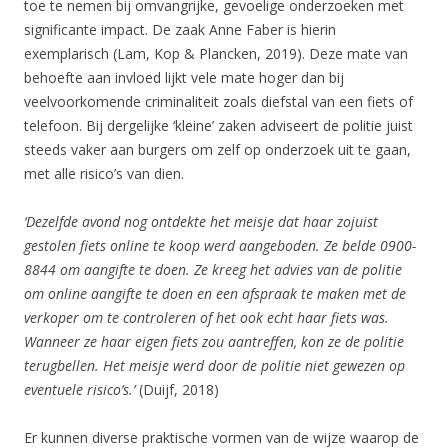
toe te nemen bij omvangrijke, gevoelige onderzoeken met
significante impact. De zaak Anne Faber is hierin
exemplarisch (Lam, Kop & Plancken, 2019). Deze mate van
behoefte aan invloed lijkt vele mate hoger dan bij
veelvoorkomende criminaliteit zoals diefstal van een fiets of
telefoon. Bij dergelijke ‘kleine’ zaken adviseert de politie juist
steeds vaker aan burgers om zelf op onderzoek uit te gaan,
met alle risico’s van dien.
‘Dezelfde avond nog ontdekte het meisje dat haar zojuist
gestolen fiets online te
koop werd aangeboden. Ze belde 0900-
8844 om aangifte te doen. Ze kreeg het
advies van de politie
om online aangifte te doen en een afspraak te maken met
de
verkoper om te controleren of het ook echt haar fiets was.
Wanneer ze haar
eigen fiets zou aantreffen, kon ze de politie
terugbellen. Het meisje werd door de
politie niet gewezen op
eventuele risico’s.’
(Duijf, 2018)
Er kunnen diverse praktische vormen van de wijze waarop de