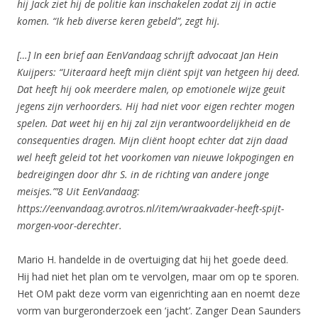
hij Jack ziet
hij de politie kan inschakelen zodat zij in actie
komen. “Ik heb diverse keren
gebeld”, zegt hij.
[…] In een brief aan EenVandaag schrijft advocaat Jan Hein
Kuijpers: “Uiteraard
heeft mijn cliënt spijt van hetgeen hij deed.
Dat heeft hij ook meerdere
malen, op emotionele wijze geuit
jegens zijn verhoorders. Hij had niet voor eigen
rechter mogen
spelen. Dat weet hij en hij zal zijn verantwoordelijkheid en de
consequenties dragen. Mijn cliënt hoopt echter dat zijn daad
wel heeft geleid tot
het voorkomen van nieuwe lokpogingen en
bedreigingen door dhr S. in de richting
van andere jonge
meisjes.”’8
Uit EenVandaag:
https://eenvandaag.avrotros.nl/item/wraakvader-heeft-spijt-
morgen-voor-derechter.
Mario H. handelde in de overtuiging dat hij het goede deed.
Hij had niet het plan om te vervolgen, maar om op te sporen.
Het OM pakt deze vorm van eigenrichting aan en noemt deze
vorm van burgeronderzoek een ‘jacht’. Zanger Dean Saunders