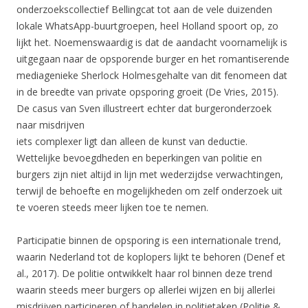
onderzoekscollectief Bellingcat tot aan de vele duizenden
lokale WhatsApp-buurtgroepen, heel Holland spoort op, zo
lijkt het. Noemenswaardig is dat de aandacht voornamelijk is
uitgegaan naar de opsporende burger en het romantiserende
mediagenieke Sherlock Holmesgehalte van dit fenomeen dat
in de breedte van private opsporing groeit (De Vries, 2015).
De casus van Sven illustreert echter dat burgeronderzoek
naar misdrijven
iets complexer ligt dan alleen de kunst van deductie.
Wettelijke bevoegdheden en beperkingen van politie en
burgers zijn niet altijd in lijn met wederzijdse verwachtingen,
terwijl de behoefte en mogelijkheden om zelf onderzoek uit
te voeren steeds meer lijken toe te nemen.
Participatie binnen de opsporing is een internationale trend,
waarin Nederland tot de koplopers lijkt te behoren (Denef et
al., 2017). De politie ontwikkelt haar rol binnen deze trend
waarin steeds meer burgers op allerlei wijzen en bij allerlei
misdrijven participeren of handelen in politietaken (Politie &