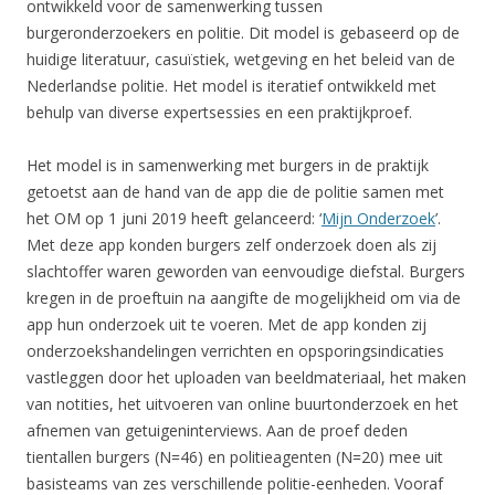
ontwikkeld voor de samenwerking tussen
burgeronderzoekers en politie. Dit model is gebaseerd op de
huidige literatuur, casuïstiek, wetgeving en het beleid van de
Nederlandse politie. Het model is iteratief ontwikkeld met
behulp van diverse expertsessies en een praktijkproef.
Het model is in samenwerking met burgers in de praktijk
getoetst aan de hand van de app die de politie samen met
het OM op 1 juni 2019 heeft gelanceerd: ‘
Mijn Onderzoek
’.
Met deze app konden burgers zelf onderzoek doen als zij
slachtoffer waren geworden van eenvoudige diefstal. Burgers
kregen in de proeftuin na aangifte de mogelijkheid om via de
app hun onderzoek uit te voeren. Met de app konden zij
onderzoekshandelingen verrichten en opsporingsindicaties
vastleggen door het uploaden van beeldmateriaal, het maken
van notities, het uitvoeren van online buurtonderzoek en het
afnemen van getuigeninterviews. Aan de proef deden
tientallen burgers (N=46) en politieagenten (N=20) mee uit
basisteams van zes verschillende politie-eenheden. Vooraf