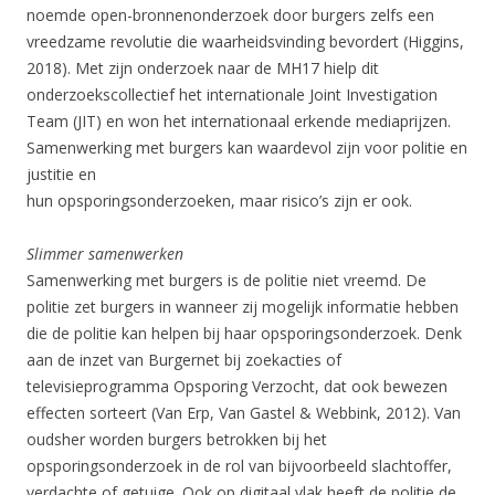
noemde open-bronnenonderzoek door burgers zelfs een
vreedzame revolutie die waarheidsvinding bevordert (Higgins,
2018). Met zijn onderzoek naar de MH17 hielp dit
onderzoekscollectief het internationale Joint Investigation
Team (JIT) en won het internationaal erkende mediaprijzen.
Samenwerking met burgers kan waardevol zijn voor politie en
justitie en
hun opsporingsonderzoeken, maar risico’s zijn er ook.
Slimmer samenwerken
Samenwerking met burgers is de politie niet vreemd. De
politie zet burgers in wanneer zij mogelijk informatie hebben
die de politie kan helpen bij haar opsporingsonderzoek. Denk
aan de inzet van Burgernet bij zoekacties of
televisieprogramma Opsporing Verzocht, dat ook bewezen
effecten sorteert (Van Erp, Van Gastel & Webbink, 2012). Van
oudsher worden burgers betrokken bij het
opsporingsonderzoek in de rol van bijvoorbeeld slachtoffer,
verdachte of getuige. Ook op digitaal vlak heeft de politie de