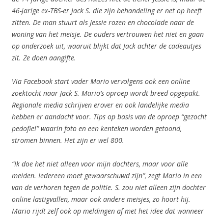
46-jarige ex-TBS-er Jack S.
die zijn behandeling er net op heeft
zitten. De man stuurt als Jessie rozen en
chocolade naar de
woning van het meisje. De ouders vertrouwen het niet en
gaan
op onderzoek uit, waaruit blijkt dat Jack achter de cadeautjes
zit. Ze doen
aangifte.
Via Facebook start vader Mario vervolgens ook een online
zoektocht naar Jack
S. Mario’s oproep wordt breed opgepakt.
Regionale media schrijven erover en
ook landelijke media
hebben er aandacht voor. Tips op basis van de oproep
“gezocht
pedofiel” waarin foto en een kenteken worden getoond,
stromen
binnen. Het zijn er wel 800.
“Ik doe het niet alleen voor mijn dochters, maar voor alle
meiden. Iedereen moet
gewaarschuwd zijn”, zegt Mario in een
van de verhoren tegen de politie. S. zou
niet alleen zijn dochter
online lastigvallen, maar ook andere meisjes, zo hoort
hij.
Mario rijdt zelf ook op meldingen af met het idee dat wanneer