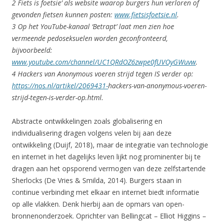
2 Fiets is foetsie’ als website waarop burgers hun verloren of
gevonden fietsen kunnen posten:
www.fietsisfoetsie.nl
.
3 Op het YouTube-kanaal ‘Betrapt’ laat men zien hoe
vermeende pedoseksuelen worden geconfronteerd,
bijvoorbeeld:
www.youtube.com/channel/UC1QRdOZ6zwpe0fUVOyGWuvw
.
4 Hackers van Anonymous voeren strijd tegen IS verder op:
https://nos.nl/artikel/2069431-
hackers-van-anonymous-voeren-
strijd-tegen-is-verder-op.html.
Abstracte ontwikkelingen zoals globalisering en
individualisering dragen volgens velen bij aan deze
ontwikkeling (Duijf, 2018), maar de integratie van technologie
en internet in het dagelijks leven lijkt nog prominenter bij te
dragen aan het opsporend vermogen van deze zelfstartende
Sherlocks (De Vries & Smilda, 2014). Burgers staan in
continue verbinding met elkaar en internet biedt informatie
op alle vlakken. Denk hierbij aan de opmars van open-
bronnenonderzoek. Oprichter van Bellingcat – Elliot Higgins –