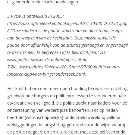
uitgevoerde onderzoekshandelingen.
5 PVOV is ontwikkeld in 2005:
https://zoek.officielebekendmakingen.nl/kst-30300-VI-32-b1.pdf.
6 “Onveranderd is de politie waakzaam en dienstbaar te zijn
aan de waarden van de rechtstaat. Deze missie
vervult de
politie door afhankelijk van de situatie gevraagd en ongevraagd
te beschermen, te begrenzen
of te bekrachtigen.” Zie:
www.politie.nl/over-de-politie/pijlers.html.
7 Zie: www.politie.nl/nieuws/2019/mei/27/00-politie-en-om-
lanceren-app-voor-burgeronder
zoek.html.
Het kost tijd om een meer open houding te realiseren richting
goedwillende burgers en politieprocessen te veranderen naar
co-creatie van veiligheid. De politie zoekt naar kaders voor de
ondersteuning van wederzijdse behoeften. Tot op heden
heeft de (wetenschappelijke) onderzoekswereld opvallend
weinig gedegen belangstelling getoond voor de wijze waarop
de politie reageert op en interacteert met deze zelfstartende