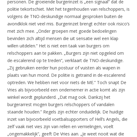
personen. De groeiende burgerinzet is „een signaal” dat de
politie tekortschiet. Met het tegenhouden van relschoppers, is
volgens de TNO-deskundige normaal gesproken buiten de
avondklok niet veel mis. Burgerinzet brengt echter ook risico’s
met zich mee. „Onder groepen met goede bedoelingen
bevinden zich altijd mensen die uit sensatie wel een klap
willen uitdelen.” Het is niet een taak van burgers om
relschoppers aan te pakken. „Burgers zijn niet opgeleid om
de-escalerend op te treden”, verklaart de TNO-deskundige.
„Zij gebruiken eerder hun postuur of vuisten als wapen in
plaats van hun mond. De politie is getraind in de-escalerend
optreden. We hebben niet voor niets de ME.” Toch snapt De
Vries als bijvoorbeeld een ondernemer in actie komt als zijn
winkel wordt geplunderd. „Dat mag ook. Dankzij het
burgerarrest mogen burgers relschoppers of vandalen
staande houden.” Regels zijn echter onduidelijk. De huidige
inzet van bijvoorbeeld voetbalsupporters of Hell’s Angels, die
zelf vaak niet vies zijn van rellen en vernielingen, voelt
„ongemakkelijk”, geeft De Vries aan. „Je weet nooit wat die