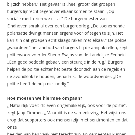
bij zich hebben.” Het gevaar is „heel groot” dat groepen
burgers lijnrecht tegenover elkaar komen te staan. „Op
sociale media zien we dit al.” De burgemeester van
Eindhoven sprak al over een burgeroorlog. „De toenemende
polarisatie dwingt mensen ergens voor of tegen te zijn. Het
kan zijn dat groepen echt slaags raken met elkaar.” De politie
„waardeert” het aanbod van burgers bij de aanpak rellen, zegt
politiewoordvoerder Sherlo Esajas van de Landelijke Eenheid.
„Een goed bedoeld gebaar, een steuntje in de rug.” Burgers
helpen de politie echter het beste door zich aan de regels en
de avondklok te houden, benadrukt de woordvoerder. „De
politie heeft de hulp niet nodig.”
Hoe moeten we hiermee omgaan?
,,Natuurlijk voelt dit even ongemakkelijk, ook voor de politie”,
zegt Jaap Timmer. ,,Maar dit is de samenleving. Het wijst ons
erop dat supporters ook mensen zijn met sentimenten en dat
onze
beelden van hen vaak niet terecht zijn. En gemeenten kunnen