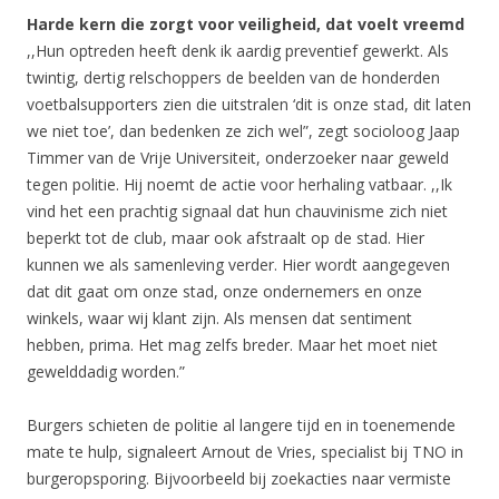
Harde kern die zorgt voor veiligheid, dat voelt vreemd
,,Hun optreden heeft denk ik aardig preventief gewerkt. Als
twintig, dertig relschoppers de beelden van de honderden
voetbalsupporters zien die uitstralen ‘dit is onze stad, dit laten
we niet toe’, dan bedenken ze zich wel”, zegt socioloog Jaap
Timmer van de Vrije Universiteit, onderzoeker naar geweld
tegen politie. Hij noemt de actie voor herhaling vatbaar. ,,Ik
vind het een prachtig signaal dat hun chauvinisme zich niet
beperkt tot de club, maar ook afstraalt op de stad. Hier
kunnen we als samenleving verder. Hier wordt aangegeven
dat dit gaat om onze stad, onze ondernemers en onze
winkels, waar wij klant zijn. Als mensen dat sentiment
hebben, prima. Het mag zelfs breder. Maar het moet niet
gewelddadig worden.”
Burgers schieten de politie al langere tijd en in toenemende
mate te hulp, signaleert Arnout de Vries, specialist bij TNO in
burgeropsporing. Bijvoorbeeld bij zoekacties naar vermiste