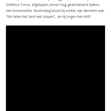
Defence Force, afgelopen zomer nog gearresteerd tijdens
een boerenactie. Woensdag bood hij echter zijn diensten aan.
“We laten het land niet slopen”, zei hij tegen het ANP.