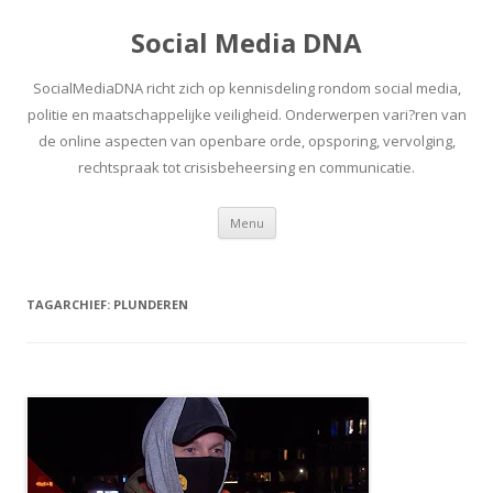
Social Media DNA
SocialMediaDNA richt zich op kennisdeling rondom social media,
politie en maatschappelijke veiligheid. Onderwerpen vari?ren van
de online aspecten van openbare orde, opsporing, vervolging,
rechtspraak tot crisisbeheersing en communicatie.
Spring
Menu
naar
inhoud
TAGARCHIEF:
PLUNDEREN