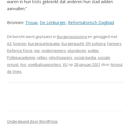
waren in hun trots gekrenkt dat anderen hun stad wilden
aanvallen.”
Bronnen:
Trouw
,
De Limburger
,
Reformatorisch Dagblad
Dit bericht werd geplaatst in
Burgeropsporing
en getagged met
AZ
,
boeren
,
burgerparticipatie
,
burgerwacht
,
DIY policing
,
Farmers
Defence Force
,
me
,
ondernemers
,
plunderen
,
politie
,
Politieacademie
,
rellen
,
relschoppers
,
social media
,
sociale
onrust
,
tno
,
voetbalsupporters
,
VU
op
28 januari 2021
door
Arnout
de Vries
.
Ondersteund door WordPress