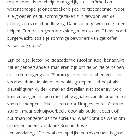
respecteren, is meehelpen mogelijk, stelt Jerôme Lam,
wetenschappelijk onderzoeker bij de Politieacademie. “Voor
alle groepen geldt: sommige taken zijn gewoon van de
politie, zoals ordehandhaving. Daar kun je gewoon niet mee
helpen. Er moeten geen knokploegen ontstaan. Of een soort
burgerwacht, zoals je sommige bewoners van getroffen
wijken zag doen.”
Zijn collega, lector politieacademie Nicolien Kop, benadrukt
dat er genoeg andere manieren zijn om de politie te helpen
met rellen tegengaan. “Sommige mensen hebben echt een
voorbeeldfunctie binnen bepaalde groepen. Het helpt als
sleutelfiguren duidelijk maken dat rellen niet stoer is.” Ook
kunnen burgers helpen met het ‘weghalen van de anonimiteit
van relschoppers’. “Niet alleen door filmpjes en foto’s op te
sturen, maar ook bijvoorbeeld door als ouder, docent of
buurman jongeren aan te spreken.” Waar komt de wens om
te helpen ineens vandaan? Kop heeft wel
een verklaring. “De maatschappelijke betrokkenheid is groot