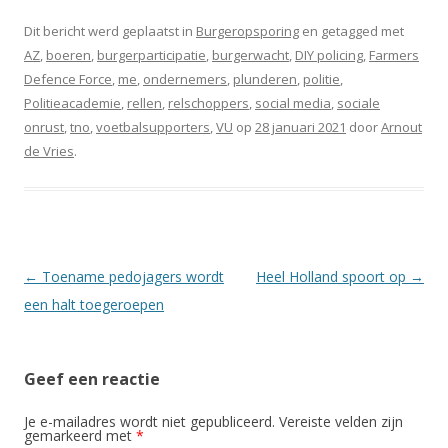
Dit bericht werd geplaatst in
Burgeropsporing
en getagged met
AZ
,
boeren
,
burgerparticipatie
,
burgerwacht
,
DIY policing
,
Farmers
Defence Force
,
me
,
ondernemers
,
plunderen
,
politie
,
Politieacademie
,
rellen
,
relschoppers
,
social media
,
sociale
onrust
,
tno
,
voetbalsupporters
,
VU
op
28 januari 2021
door
Arnout
de Vries
.
Berichtnavigatie
←
Toename pedojagers wordt
Heel Holland spoort op
→
een halt toegeroepen
Geef een reactie
Je e-mailadres wordt niet gepubliceerd.
Vereiste velden zijn
gemarkeerd met
*