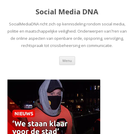
Social Media DNA
SocialMediaDNA richt zich op kennisdeling rondom social media,
politie en maatschappelijke veiligheid. Onderwerpen vari?ren van
de online aspecten van openbare orde, opsporing, vervolging,
rechtspraak tot crisisbeheersing en communicatie.
Spring
Menu
naar
inhoud