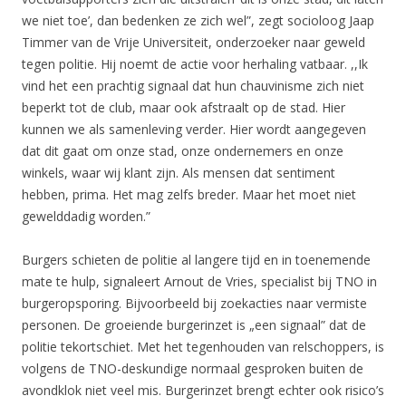
we niet toe’, dan bedenken ze zich wel”, zegt socioloog Jaap
Timmer van de Vrije Universiteit, onderzoeker naar geweld
tegen politie. Hij noemt de actie voor herhaling vatbaar. ,,Ik
vind het een prachtig signaal dat hun chauvinisme zich niet
beperkt tot de club, maar ook afstraalt op de stad. Hier
kunnen we als samenleving verder. Hier wordt aangegeven
dat dit gaat om onze stad, onze ondernemers en onze
winkels, waar wij klant zijn. Als mensen dat sentiment
hebben, prima. Het mag zelfs breder. Maar het moet niet
gewelddadig worden.”
Burgers schieten de politie al langere tijd en in toenemende
mate te hulp, signaleert Arnout de Vries, specialist bij TNO in
burgeropsporing. Bijvoorbeeld bij zoekacties naar vermiste
personen. De groeiende burgerinzet is „een signaal” dat de
politie tekortschiet. Met het tegenhouden van relschoppers, is
volgens de TNO-deskundige normaal gesproken buiten de
avondklok niet veel mis. Burgerinzet brengt echter ook risico’s