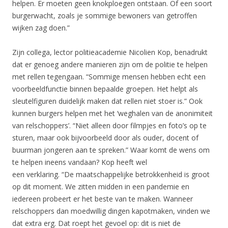
helpen. Er moeten geen knokploegen ontstaan. Of een soort
burgerwacht, zoals je sommige bewoners van getroffen
wijken zag doen.”
Zijn collega, lector politieacademie Nicolien Kop, benadrukt
dat er genoeg andere manieren zijn om de politie te helpen
met rellen tegengaan. “Sommige mensen hebben echt een
voorbeeldfunctie binnen bepaalde groepen. Het helpt als
sleutelfiguren duidelijk maken dat rellen niet stoer is.” Ook
kunnen burgers helpen met het ‘weghalen van de anonimiteit
van relschoppers’. “Niet alleen door filmpjes en foto’s op te
sturen, maar ook bijvoorbeeld door als ouder, docent of
buurman jongeren aan te spreken.” Waar komt de wens om
te helpen ineens vandaan? Kop heeft wel
een verklaring. “De maatschappelijke betrokkenheid is groot
op dit moment. We zitten midden in een pandemie en
iedereen probeert er het beste van te maken. Wanneer
relschoppers dan moedwillig dingen kapotmaken, vinden we
dat extra erg. Dat roept het gevoel op: dit is niet de