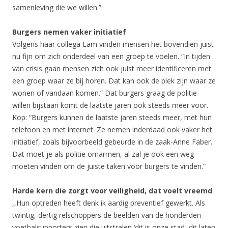
samenleving die we willen.”
Burgers nemen vaker initiatief
Volgens haar collega Lam vinden mensen het bovendien juist
nu fijn om zich onderdeel van een groep te voelen. “In tijden
van crisis gaan mensen zich ook juist meer identificeren met
een groep waar ze bij horen. Dat kan ook de plek zijn waar ze
wonen of vandaan komen.” Dat burgers graag de politie
willen bijstaan komt de laatste jaren ook steeds meer voor.
Kop: “Burgers kunnen de laatste jaren steeds meer, met hun
telefoon en met internet. Ze nemen inderdaad ook vaker het
initiatief, zoals bijvoorbeeld gebeurde in de zaak-Anne Faber.
Dat moet je als politie omarmen, al zal je ook een weg
moeten vinden om de juiste taken voor burgers te vinden.”
Harde kern die zorgt voor veiligheid, dat voelt vreemd
,,Hun optreden heeft denk ik aardig preventief gewerkt. Als
twintig, dertig relschoppers de beelden van de honderden
voetbalsupporters zien die uitstralen ‘dit is onze stad, dit laten