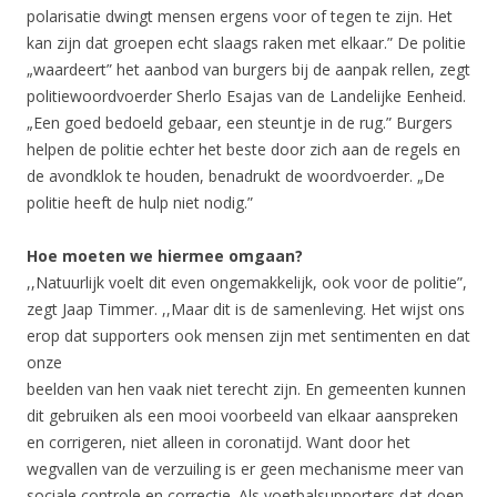
polarisatie dwingt mensen ergens voor of tegen te zijn. Het
kan zijn dat groepen echt slaags raken met elkaar.” De politie
„waardeert” het aanbod van burgers bij de aanpak rellen, zegt
politiewoordvoerder Sherlo Esajas van de Landelijke Eenheid.
„Een goed bedoeld gebaar, een steuntje in de rug.” Burgers
helpen de politie echter het beste door zich aan de regels en
de avondklok te houden, benadrukt de woordvoerder. „De
politie heeft de hulp niet nodig.”
Hoe moeten we hiermee omgaan?
,,Natuurlijk voelt dit even ongemakkelijk, ook voor de politie”,
zegt Jaap Timmer. ,,Maar dit is de samenleving. Het wijst ons
erop dat supporters ook mensen zijn met sentimenten en dat
onze
beelden van hen vaak niet terecht zijn. En gemeenten kunnen
dit gebruiken als een mooi voorbeeld van elkaar aanspreken
en corrigeren, niet alleen in coronatijd. Want door het
wegvallen van de verzuiling is er geen mechanisme meer van
sociale controle en correctie. Als voetbalsupporters dat doen,