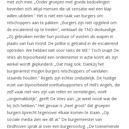
met zich mee. „Onder groepen met goede bedoelingen
bevinden zich altijd mensen die uit sensatie wel een klap
willen uitdelen.” Het is niet een taak van burgers om
relschoppers aan te pakken. „Burgers zijn niet opgeleid om
de-escalerend op te treden”, verklaart de TNO-deskundige.
„Zij gebruiken eerder hun postuur of vuisten als wapen in
plaats van hun mond. De politie is getraind in de-escalerend
optreden. We hebben niet voor niets de ME.” Toch snapt De
Vries als bijvoorbeeld een ondernemer in actie komt als zijn
winkel wordt geplunderd. „Dat mag ook. Dankzij het
burgerarrest mogen burgers relschoppers of vandalen
staande houden.” Regels zijn echter onduidelijk. De huidige
inzet van bijvoorbeeld voetbalsupporters of Hell’s Angels, die
zelf vaak niet vies zijn van rellen en vernielingen, voelt
„ongemakkelijk”, geeft De Vries aan. „Je weet nooit wat die
bij zich hebben.” Het gevaar is „heel groot” dat groepen
burgers lijnrecht tegenover elkaar komen te staan. „Op
sociale media zien we dit al.” De burgemeester van
Eindhoven sprak al over een burgeroorlog. „De toenemende