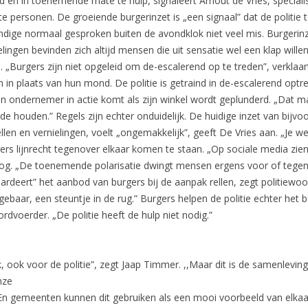
ijd en in toenemende mate te hulp, signaleert Arnout de Vries, special
te personen. De groeiende burgerinzet is „een signaal” dat de politie
dige normaal gesproken buiten de avondklok niet veel mis. Burgerinze
en bevinden zich altijd mensen die uit sensatie wel een klap willen u
 „Burgers zijn niet opgeleid om de-escalerend op te treden”, verklaa
 in plaats van hun mond. De politie is getraind in de-escalerend opt
en ondernemer in actie komt als zijn winkel wordt geplunderd. „Dat 
e houden.” Regels zijn echter onduidelijk. De huidige inzet van bijvoo
rellen en vernielingen, voelt „ongemakkelijk”, geeft De Vries aan. „Je w
ers lijnrecht tegenover elkaar komen te staan. „Op sociale media zie
og. „De toenemende polarisatie dwingt mensen ergens voor of tegen t
aardeert” het aanbod van burgers bij de aanpak rellen, zegt politiewo
ebaar, een steuntje in de rug.” Burgers helpen de politie echter het 
dvoerder. „De politie heeft de hulp niet nodig.”
k, ook voor de politie”, zegt Jaap Timmer. ,,Maar dit is de samenlevin
nze
. En gemeenten kunnen dit gebruiken als een mooi voorbeeld van elkaar