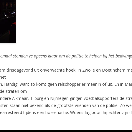
emaal stonden ze opeens klaar om de politie te helpen bĳ het bedwingen
kwam dinsdagavond uit onverwachte hoek. In Zwolle en Doetinchem me
 met
. Handig, want zo komt geen relschopper er meer in of uit. En in Ma
 de straten om
andere Alkmaar, Tilburg en Nijmegen gingen voetbalsupporters de stra
sten staan niet bekend als de grootste vrienden van de politie. Zo w
rresteerd tijdens een boerenactie. Woensdag bood hij echter zijn di