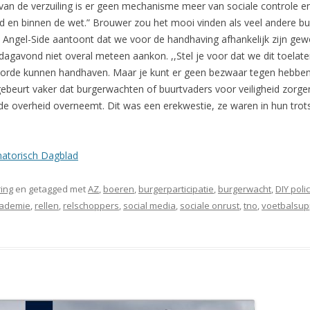
van de verzuiling is er geen mechanisme meer van sociale controle en
eid en binnen de wet.” Brouwer zou het mooi vinden als veel andere bur
de Angel-Side aantoont dat we voor de handhaving afhankelijk zijn ge
ndagavond niet overal meteen aankon. ,,Stel je voor dat we dit toelat
 orde kunnen handhaven. Maar je kunt er geen bezwaar tegen hebben 
beurt vaker dat burgerwachten of buurtvaders voor veiligheid zorgen 
e overheid overneemt. Dit was een erekwestie, ze waren in hun trot
atorisch Dagblad
ing
en getagged met
AZ
,
boeren
,
burgerparticipatie
,
burgerwacht
,
DIY poli
cademie
,
rellen
,
relschoppers
,
social media
,
sociale onrust
,
tno
,
voetbalsup