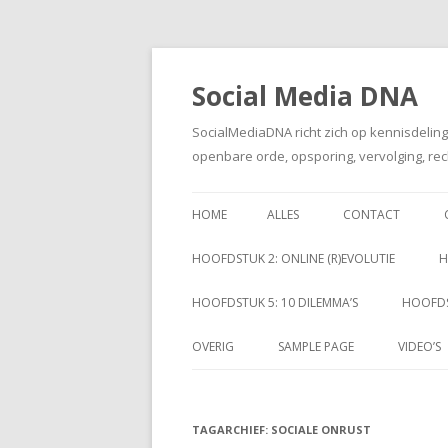
Social Media DNA
SocialMediaDNA richt zich op kennisdelin
openbare orde, opsporing, vervolging, rec
HOME
ALLES
CONTACT
HOOFDSTUK 2: ONLINE (R)EVOLUTIE
H
HOOFDSTUK 5: 10 DILEMMA’S
HOOFDS
OVERIG
SAMPLE PAGE
VIDEO’S
TAGARCHIEF:
SOCIALE ONRUST