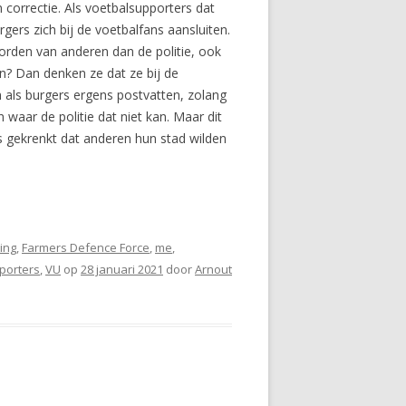
 correctie. Als voetbalsupporters dat
gers zich bij de voetbalfans aansluiten.
worden van anderen dan de politie, ook
en? Dan denken ze dat ze bij de
als burgers ergens postvatten, zolang
waar de politie dat niet kan. Maar dit
s gekrenkt dat anderen hun stad wilden
cing
,
Farmers Defence Force
,
me
,
porters
,
VU
op
28 januari 2021
door
Arnout