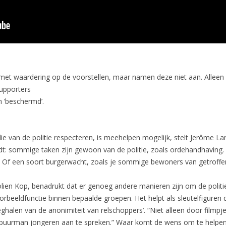
t waardering op de voorstellen, maar namen deze niet aan. Alleen
supporters
 ‘beschermd’.
 van de politie respecteren, is meehelpen mogelijk, stelt Jerôme La
ldt: sommige taken zijn gewoon van de politie, zoals ordehandhaving
Of een soort burgerwacht, zoals je sommige bewoners van getroffen
colien Kop, benadrukt dat er genoeg andere manieren zijn om de politi
ldfunctie binnen bepaalde groepen. Het helpt als sleutelfiguren duid
halen van de anonimiteit van relschoppers’. “Niet alleen door filmpje
f buurman jongeren aan te spreken.” Waar komt de wens om te helpe