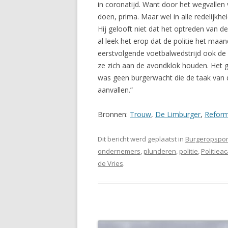
in coronatijd. Want door het wegvallen 
doen, prima. Maar wel in alle redelijkh
Hij gelooft niet dat het optreden van 
al leek het erop dat de politie het maa
eerstvolgende voetbalwedstrijd ook de
ze zich aan de avondklok houden. Het ge
was geen burgerwacht die de taak van d
aanvallen.”
Bronnen:
Trouw
,
De Limburger
,
Reform
Dit bericht werd geplaatst in
Burgeropspor
ondernemers
,
plunderen
,
politie
,
Politiea
de Vries
.