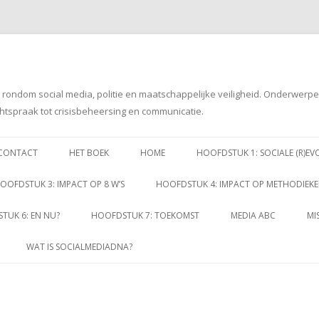
g rondom social media, politie en maatschappelijke veiligheid. Onderwerp
htspraak tot crisisbeheersing en communicatie.
Spring
naar
CONTACT
HET BOEK
HOME
HOOFDSTUK 1: SOCIALE (R)EV
inhoud
OOFDSTUK 3: IMPACT OP 8 W’S
HOOFDSTUK 4: IMPACT OP METHODIEK
TUK 6: EN NU?
HOOFDSTUK 7: TOEKOMST
MEDIA ABC
MI
WAT IS SOCIALMEDIADNA?