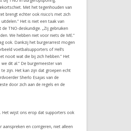
ist bij TNO in burgeropsporing.
 tekortschiet. Met het tegenhouden van
t brengt echter ook risico’s met zich
itdelen.” Het is niet een taak van
rt de TNO-deskundige. „Zij gebruiken
reden. We hebben niet voor niets de ME.”
mag ook. Dankzij het burgerarrest mogen
rbeeld voetbalsupporters of Hell’s
eet nooit wat die bij zich hebben.” Het
n we dit al.” De burgemeester van
e zijn. Het kan zijn dat groepen echt
ordvoerder Sherlo Esajas van de
beste door zich aan de regels en de
g. Het wijst ons erop dat supporters ook
 aanspreken en corrigeren, niet alleen