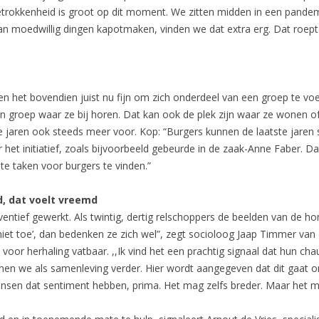
etrokkenheid is groot op dit moment. We zitten midden in een pandem
 moedwillig dingen kapotmaken, vinden we dat extra erg. Dat roept he
 het bovendien juist nu fijn om zich onderdeel van een groep te voel
een groep waar ze bij horen. Dat kan ook de plek zijn waar ze wonen
tste jaren ook steeds meer voor. Kop: “Burgers kunnen de laatste jare
het initiatief, zoals bijvoorbeeld gebeurde in de zaak-Anne Faber. Dat
e taken voor burgers te vinden.”
d, dat voelt vreemd
ventief gewerkt. Als twintig, dertig relschoppers de beelden van de h
we niet toe’, dan bedenken ze zich wel”, zegt socioloog Jaap Timmer van
 voor herhaling vatbaar. ,,Ik vind het een prachtig signaal dat hun cha
unnen we als samenleving verder. Hier wordt aangegeven dat dit gaat
 mensen dat sentiment hebben, prima. Het mag zelfs breder. Maar het 