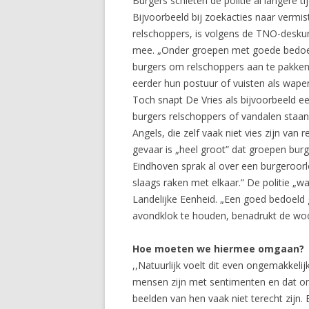
Burgers schieten de politie al langere t
Bijvoorbeeld bij zoekacties naar vermis
relschoppers, is volgens de TNO-deskun
mee. „Onder groepen met goede bedoeling
burgers om relschoppers aan te pakken.
eerder hun postuur of vuisten als wapen
Toch snapt De Vries als bijvoorbeeld e
burgers relschoppers of vandalen staand
Angels, die zelf vaak niet vies zijn van 
gevaar is „heel groot” dat groepen burg
Eindhoven sprak al over een burgeroorl
slaags raken met elkaar.” De politie „w
Landelijke Eenheid. „Een goed bedoeld g
avondklok te houden, benadrukt de woor
Hoe moeten we hiermee omgaan?
,,Natuurlijk voelt dit even ongemakkelij
mensen zijn met sentimenten en dat o
beelden van hen vaak niet terecht zijn