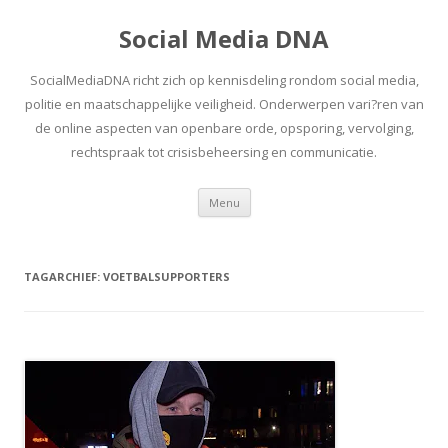
Social Media DNA
SocialMediaDNA richt zich op kennisdeling rondom social media,
politie en maatschappelijke veiligheid. Onderwerpen vari?ren van
de online aspecten van openbare orde, opsporing, vervolging,
rechtspraak tot crisisbeheersing en communicatie.
Spring
Menu
naar
inhoud
TAGARCHIEF:
VOETBALSUPPORTERS