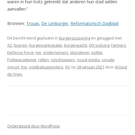
waren in hun trots gekrenkt dat anderen hun stad wilden
aanvallen.”
Bronnen:
Trouw
,
De Limburger
,
Reformatorisch Dagblad
Dit bericht werd geplaatst in
Burgeropsporing
en getagged met
AZ
,
boeren
,
burgerparticipatie
,
burgerwacht
,
DIY policing
,
Farmers
Defence Force
,
me
,
ondernemers
,
plunderen
,
politie
,
Politieacademie
,
rellen
,
relschoppers
,
social media
,
sociale
onrust
,
tno
,
voetbalsupporters
,
VU
op
28 januari 2021
door
Arnout
de Vries
.
Ondersteund door WordPress