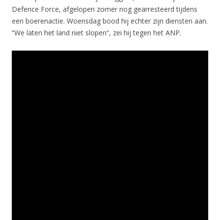
Defence Force, afgelopen zomer nog gearresteerd tijdens
een boerenactie. Woensdag bood hij echter zijn diensten aan.
“We laten het land niet slopen”, zei hij tegen het ANP.