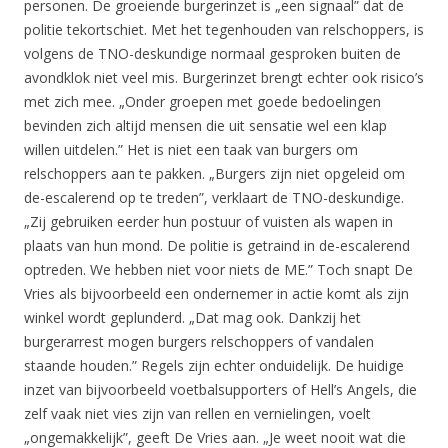
personen. De groeiende burgerinzet is „een signaal” dat de
politie tekortschiet. Met het tegenhouden van relschoppers, is
volgens de TNO-deskundige normaal gesproken buiten de
avondklok niet veel mis. Burgerinzet brengt echter ook risico’s
met zich mee. „Onder groepen met goede bedoelingen
bevinden zich altijd mensen die uit sensatie wel een klap
willen uitdelen.” Het is niet een taak van burgers om
relschoppers aan te pakken. „Burgers zijn niet opgeleid om
de-escalerend op te treden”, verklaart de TNO-deskundige.
„Zij gebruiken eerder hun postuur of vuisten als wapen in
plaats van hun mond. De politie is getraind in de-escalerend
optreden. We hebben niet voor niets de ME.” Toch snapt De
Vries als bijvoorbeeld een ondernemer in actie komt als zijn
winkel wordt geplunderd. „Dat mag ook. Dankzij het
burgerarrest mogen burgers relschoppers of vandalen
staande houden.” Regels zijn echter onduidelijk. De huidige
inzet van bijvoorbeeld voetbalsupporters of Hell’s Angels, die
zelf vaak niet vies zijn van rellen en vernielingen, voelt
„ongemakkelijk”, geeft De Vries aan. „Je weet nooit wat die