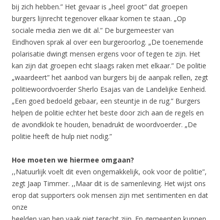
bij zich hebben.” Het gevaar is „heel groot” dat groepen
burgers lijnrecht tegenover elkaar komen te staan. „Op
sociale media zien we dit al.” De burgemeester van
Eindhoven sprak al over een burgeroorlog. „De toenemende
polarisatie dwingt mensen ergens voor of tegen te zijn. Het
kan zijn dat groepen echt slaags raken met elkaar.” De politie
„waardeert” het aanbod van burgers bij de aanpak rellen, zegt
politiewoordvoerder Sherlo Esajas van de Landelijke Eenheid.
„Een goed bedoeld gebaar, een steuntje in de rug.” Burgers
helpen de politie echter het beste door zich aan de regels en
de avondklok te houden, benadrukt de woordvoerder. „De
politie heeft de hulp niet nodig.”
Hoe moeten we hiermee omgaan?
,,Natuurlijk voelt dit even ongemakkelijk, ook voor de politie”,
zegt Jaap Timmer. ,,Maar dit is de samenleving. Het wijst ons
erop dat supporters ook mensen zijn met sentimenten en dat
onze
beelden van hen vaak niet terecht zijn. En gemeenten kunnen