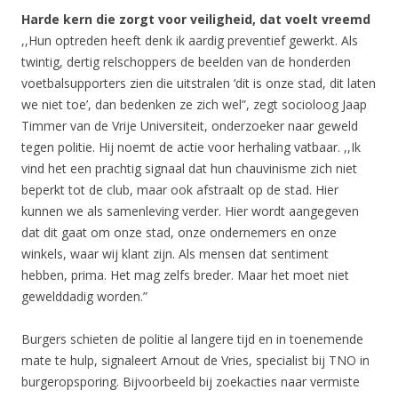
Harde kern die zorgt voor veiligheid, dat voelt vreemd
,,Hun optreden heeft denk ik aardig preventief gewerkt. Als
twintig, dertig relschoppers de beelden van de honderden
voetbalsupporters zien die uitstralen ‘dit is onze stad, dit laten
we niet toe’, dan bedenken ze zich wel”, zegt socioloog Jaap
Timmer van de Vrije Universiteit, onderzoeker naar geweld
tegen politie. Hij noemt de actie voor herhaling vatbaar. ,,Ik
vind het een prachtig signaal dat hun chauvinisme zich niet
beperkt tot de club, maar ook afstraalt op de stad. Hier
kunnen we als samenleving verder. Hier wordt aangegeven
dat dit gaat om onze stad, onze ondernemers en onze
winkels, waar wij klant zijn. Als mensen dat sentiment
hebben, prima. Het mag zelfs breder. Maar het moet niet
gewelddadig worden.”
Burgers schieten de politie al langere tijd en in toenemende
mate te hulp, signaleert Arnout de Vries, specialist bij TNO in
burgeropsporing. Bijvoorbeeld bij zoekacties naar vermiste