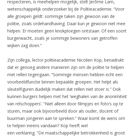
respecteren, is meehelpen mogelijk, stelt Jerôme Lam,
wetenschappelijk onderzoeker bij de Politieacademie. “Voor
alle groepen geldt: sommige taken zijn gewoon van de
politie, zoals ordehandhaving. Daar kun je gewoon niet mee
helpen. Er moeten geen knokploegen ontstaan. Of een soort
burgerwacht, zoals je sommige bewoners van getroffen
wijken zag doen.”
Zijn collega, lector politieacademie Nicolien Kop, benadrukt
dat er genoeg andere manieren zijn om de politie te helpen
met rellen tegengaan. “Sommige mensen hebben echt een
voorbeeldfunctie binnen bepaalde groepen. Het helpt als
sleutelfiguren duidelijk maken dat rellen niet stoer is.” Ook
kunnen burgers helpen met het ‘weghalen van de anonimiteit
van relschoppers’. “Niet alleen door filmpjes en foto’s op te
sturen, maar ook bijvoorbeeld door als ouder, docent of
buurman jongeren aan te spreken.” Waar komt de wens om
te helpen ineens vandaan? Kop heeft wel
een verklaring. “De maatschappelijke betrokkenheid is groot