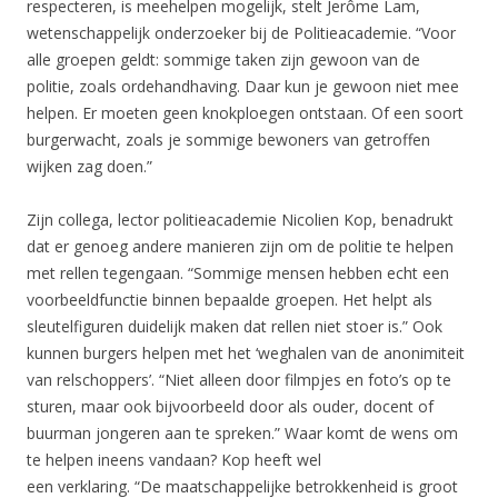
respecteren, is meehelpen mogelijk, stelt Jerôme Lam,
wetenschappelijk onderzoeker bij de Politieacademie. “Voor
alle groepen geldt: sommige taken zijn gewoon van de
politie, zoals ordehandhaving. Daar kun je gewoon niet mee
helpen. Er moeten geen knokploegen ontstaan. Of een soort
burgerwacht, zoals je sommige bewoners van getroffen
wijken zag doen.”
Zijn collega, lector politieacademie Nicolien Kop, benadrukt
dat er genoeg andere manieren zijn om de politie te helpen
met rellen tegengaan. “Sommige mensen hebben echt een
voorbeeldfunctie binnen bepaalde groepen. Het helpt als
sleutelfiguren duidelijk maken dat rellen niet stoer is.” Ook
kunnen burgers helpen met het ‘weghalen van de anonimiteit
van relschoppers’. “Niet alleen door filmpjes en foto’s op te
sturen, maar ook bijvoorbeeld door als ouder, docent of
buurman jongeren aan te spreken.” Waar komt de wens om
te helpen ineens vandaan? Kop heeft wel
een verklaring. “De maatschappelijke betrokkenheid is groot