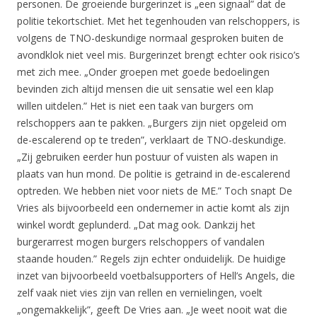
personen. De groeiende burgerinzet is „een signaal” dat de
politie tekortschiet. Met het tegenhouden van relschoppers, is
volgens de TNO-deskundige normaal gesproken buiten de
avondklok niet veel mis. Burgerinzet brengt echter ook risico’s
met zich mee. „Onder groepen met goede bedoelingen
bevinden zich altijd mensen die uit sensatie wel een klap
willen uitdelen.” Het is niet een taak van burgers om
relschoppers aan te pakken. „Burgers zijn niet opgeleid om
de-escalerend op te treden”, verklaart de TNO-deskundige.
„Zij gebruiken eerder hun postuur of vuisten als wapen in
plaats van hun mond. De politie is getraind in de-escalerend
optreden. We hebben niet voor niets de ME.” Toch snapt De
Vries als bijvoorbeeld een ondernemer in actie komt als zijn
winkel wordt geplunderd. „Dat mag ook. Dankzij het
burgerarrest mogen burgers relschoppers of vandalen
staande houden.” Regels zijn echter onduidelijk. De huidige
inzet van bijvoorbeeld voetbalsupporters of Hell’s Angels, die
zelf vaak niet vies zijn van rellen en vernielingen, voelt
„ongemakkelijk”, geeft De Vries aan. „Je weet nooit wat die