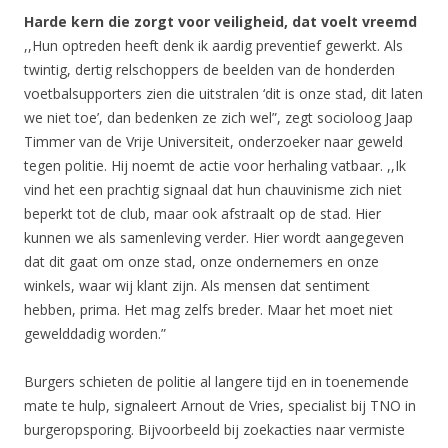
Harde kern die zorgt voor veiligheid, dat voelt vreemd
,,Hun optreden heeft denk ik aardig preventief gewerkt. Als
twintig, dertig relschoppers de beelden van de honderden
voetbalsupporters zien die uitstralen ‘dit is onze stad, dit laten
we niet toe’, dan bedenken ze zich wel”, zegt socioloog Jaap
Timmer van de Vrije Universiteit, onderzoeker naar geweld
tegen politie. Hij noemt de actie voor herhaling vatbaar. ,,Ik
vind het een prachtig signaal dat hun chauvinisme zich niet
beperkt tot de club, maar ook afstraalt op de stad. Hier
kunnen we als samenleving verder. Hier wordt aangegeven
dat dit gaat om onze stad, onze ondernemers en onze
winkels, waar wij klant zijn. Als mensen dat sentiment
hebben, prima. Het mag zelfs breder. Maar het moet niet
gewelddadig worden.”
Burgers schieten de politie al langere tijd en in toenemende
mate te hulp, signaleert Arnout de Vries, specialist bij TNO in
burgeropsporing. Bijvoorbeeld bij zoekacties naar vermiste