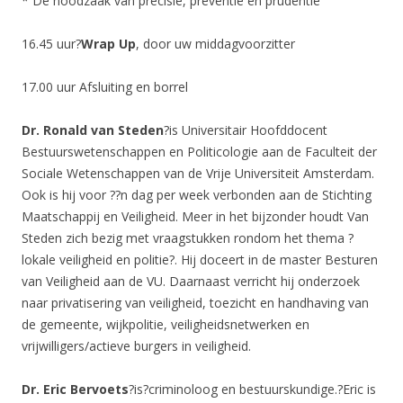
* De noodzaak van precisie, preventie en prudentie
16.45 uur?
Wrap Up
, door uw middagvoorzitter
17.00 uur Afsluiting en borrel
Dr. Ronald van Steden
?is Universitair Hoofddocent
Bestuurswetenschappen en Politicologie aan de Faculteit der
Sociale Wetenschappen van de Vrije Universiteit Amsterdam.
Ook is hij voor ??n dag per week verbonden aan de Stichting
Maatschappij en Veiligheid. Meer in het bijzonder houdt Van
Steden zich bezig met vraagstukken rondom het thema ?
lokale veiligheid en politie?. Hij doceert in de master Besturen
van Veiligheid aan de VU. Daarnaast verricht hij onderzoek
naar privatisering van veiligheid, toezicht en handhaving van
de gemeente, wijkpolitie, veiligheidsnetwerken en
vrijwilligers/actieve burgers in veiligheid.
Dr. Eric Bervoets
?is?criminoloog en bestuurskundige.?Eric is