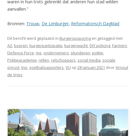
waren in hun trots gekrenkt dat anderen hun stad wilden
aanvallen.”
Bronnen:
Trouw
,
De Limburger
,
Reformatorisch Dagblad
Dit bericht werd geplaatst in
Burgeropsporing
en getagged met
AZ
,
boeren
,
burgerparticipatie
,
burgerwacht
,
DIY policing
,
Farmers
Defence Force
,
me
,
ondernemers
,
plunderen
,
politie
,
Politieacademie
,
rellen
,
relschoppers
,
social media
,
sociale
onrust
,
tno
,
voetbalsupporters
,
VU
op
28 januari 2021
door
Arnout
de Vries
.