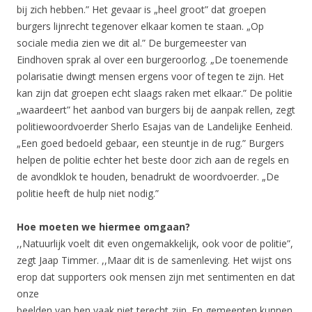
bij zich hebben.” Het gevaar is „heel groot” dat groepen
burgers lijnrecht tegenover elkaar komen te staan. „Op
sociale media zien we dit al.” De burgemeester van
Eindhoven sprak al over een burgeroorlog. „De toenemende
polarisatie dwingt mensen ergens voor of tegen te zijn. Het
kan zijn dat groepen echt slaags raken met elkaar.” De politie
„waardeert” het aanbod van burgers bij de aanpak rellen, zegt
politiewoordvoerder Sherlo Esajas van de Landelijke Eenheid.
„Een goed bedoeld gebaar, een steuntje in de rug.” Burgers
helpen de politie echter het beste door zich aan de regels en
de avondklok te houden, benadrukt de woordvoerder. „De
politie heeft de hulp niet nodig.”
Hoe moeten we hiermee omgaan?
,,Natuurlijk voelt dit even ongemakkelijk, ook voor de politie”,
zegt Jaap Timmer. ,,Maar dit is de samenleving. Het wijst ons
erop dat supporters ook mensen zijn met sentimenten en dat
onze
beelden van hen vaak niet terecht zijn. En gemeenten kunnen