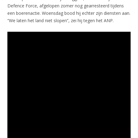
Defence Force, afgelopen zomer nog gearresteerd tijdens
een boerenactie. Woensdag bood hij echter zijn diensten aan.
“We laten het land niet slopen”, zei hij tegen het ANP.