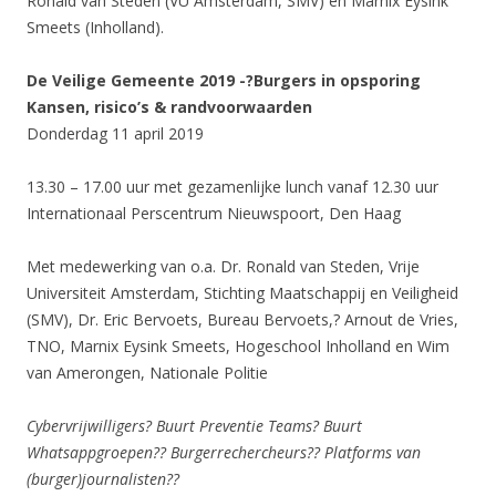
Ronald van Steden (VU Amsterdam, SMV) en Marnix Eysink
Smeets (Inholland).
De Veilige Gemeente 2019 -?
Burgers in opsporing
Kansen, risico’s & randvoorwaarden
Donderdag 11 april 2019
13.30 – 17.00 uur met gezamenlijke lunch vanaf 12.30 uur
Internationaal Perscentrum Nieuwspoort, Den Haag
Met medewerking van o.a. Dr. Ronald van Steden, Vrije
Universiteit Amsterdam, Stichting Maatschappij en Veiligheid
(SMV), Dr. Eric Bervoets, Bureau Bervoets,? Arnout de Vries,
TNO, Marnix Eysink Smeets, Hogeschool Inholland en Wim
van Amerongen, Nationale Politie
Cybervrijwilligers? Buurt Preventie Teams? Buurt
Whatsappgroepen?? Burgerrechercheurs?? Platforms van
(burger)journalisten??