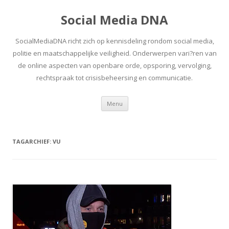
Social Media DNA
SocialMediaDNA richt zich op kennisdeling rondom social media,
politie en maatschappelijke veiligheid. Onderwerpen vari?ren van
de online aspecten van openbare orde, opsporing, vervolging,
rechtspraak tot crisisbeheersing en communicatie.
Spring
Menu
naar
inhoud
TAGARCHIEF:
VU