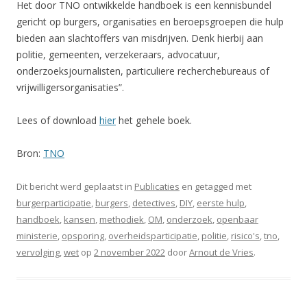
Het door TNO ontwikkelde handboek is een kennisbundel
gericht op burgers, organisaties en beroepsgroepen die hulp
bieden aan slachtoffers van misdrijven. Denk hierbij aan
politie, gemeenten, verzekeraars, advocatuur,
onderzoeksjournalisten, particuliere recherchebureaus of
vrijwilligersorganisaties”.
Lees of download
hier
het gehele boek.
Bron:
TNO
Dit bericht werd geplaatst in
Publicaties
en getagged met
burgerparticipatie
,
burgers
,
detectives
,
DIY
,
eerste hulp
,
handboek
,
kansen
,
methodiek
,
OM
,
onderzoek
,
openbaar
ministerie
,
opsporing
,
overheidsparticipatie
,
politie
,
risico's
,
tno
,
vervolging
,
wet
op
2 november 2022
door
Arnout de Vries
.