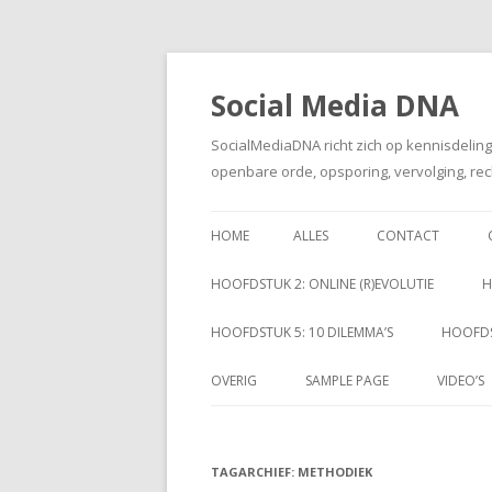
Social Media DNA
SocialMediaDNA richt zich op kennisdelin
openbare orde, opsporing, vervolging, rec
HOME
ALLES
CONTACT
HOOFDSTUK 2: ONLINE (R)EVOLUTIE
H
HOOFDSTUK 5: 10 DILEMMA’S
HOOFDS
OVERIG
SAMPLE PAGE
VIDEO’S
TAGARCHIEF:
METHODIEK