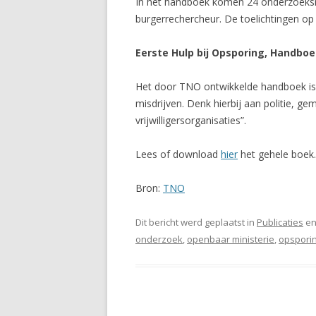
In het handboek komen 24 onderzoeksmet
burgerrechercheur. De toelichtingen o
Eerste Hulp bij Opsporing, Handbo
Het door TNO ontwikkelde handboek is e
misdrijven. Denk hierbij aan politie, g
vrijwilligersorganisaties”.
Lees of download
hier
het gehele boek.
Bron:
TNO
Dit bericht werd geplaatst in
Publicaties
en
onderzoek
,
openbaar ministerie
,
opspori