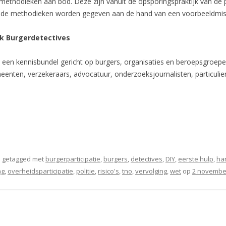
hodieken aan bod. Deze zijn vanuit de opsporingspraktijk van de pol
p de methodieken worden gegeven aan de hand van een voorbeeldmisd
ek Burgerdetectives
en kennisbundel gericht op burgers, organisaties en beroepsgroepen
emeenten, verzekeraars, advocatuur, onderzoeksjournalisten, particuli
 getagged met
burgerparticipatie
,
burgers
,
detectives
,
DIY
,
eerste hulp
,
ha
ng
,
overheidsparticipatie
,
politie
,
risico's
,
tno
,
vervolging
,
wet
op
2 novembe