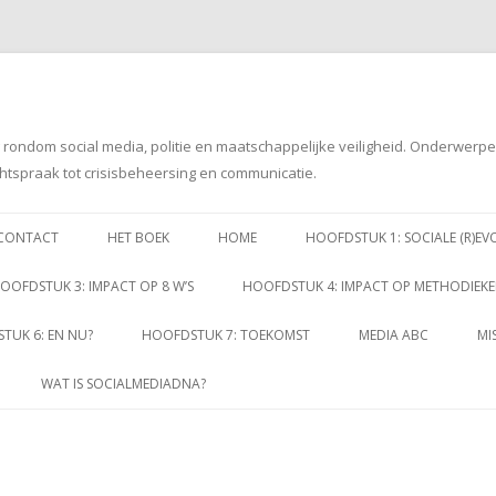
g rondom social media, politie en maatschappelijke veiligheid. Onderwerp
htspraak tot crisisbeheersing en communicatie.
Spring
naar
CONTACT
HET BOEK
HOME
HOOFDSTUK 1: SOCIALE (R)EV
inhoud
OOFDSTUK 3: IMPACT OP 8 W’S
HOOFDSTUK 4: IMPACT OP METHODIEK
TUK 6: EN NU?
HOOFDSTUK 7: TOEKOMST
MEDIA ABC
MI
WAT IS SOCIALMEDIADNA?