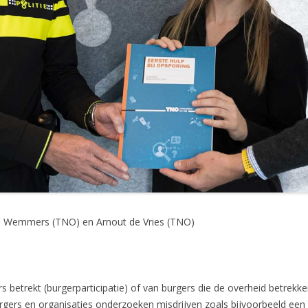
anna Wemmers (TNO) en Arnout de Vries (TNO)
rs betrekt (burgerparticipatie) of van burgers die de overheid betrekk
rgers en organisaties onderzoeken misdrijven zoals bijvoorbeeld een f