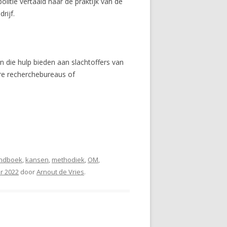
itie vertaald naar de praktijk van de
rijf.
 die hulp bieden aan slachtoffers van
ere recherchebureaus of
ndboek
,
kansen
,
methodiek
,
OM
,
r 2022
door
Arnout de Vries
.