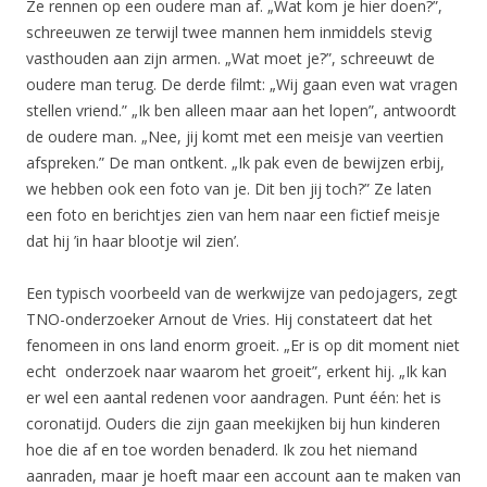
Ze rennen op een oudere man af. „Wat kom je hier doen?”,
schreeuwen ze terwijl twee mannen hem inmiddels stevig
vasthouden aan zijn armen. „Wat moet je?”, schreeuwt de
oudere man terug. De derde filmt: „Wij gaan even wat vragen
stellen vriend.” „Ik ben alleen maar aan het lopen”, antwoordt
de oudere man. „Nee, jij komt met een meisje van veertien
afspreken.” De man ontkent. „Ik pak even de bewijzen erbij,
we hebben ook een foto van je. Dit ben jij toch?” Ze laten
een foto en berichtjes zien van hem naar een fictief meisje
dat hij ’in haar blootje wil zien’.
Een typisch voorbeeld van de werkwijze van pedojagers, zegt
TNO-onderzoeker Arnout de Vries. Hij constateert dat het
fenomeen in ons land enorm groeit. „Er is op dit moment niet
echt onderzoek naar waarom het groeit”, erkent hij. „Ik kan
er wel een aantal redenen voor aandragen. Punt één: het is
coronatijd. Ouders die zijn gaan meekijken bij hun kinderen
hoe die af en toe worden benaderd. Ik zou het niemand
aanraden, maar je hoeft maar een account aan te maken van