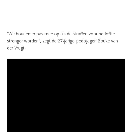
“We houden er pas mee op als de straffen voor pedofilie
strenger worden”, zegt de 27-jarige ‘pedojager’ Bouke van
der Vrugt.