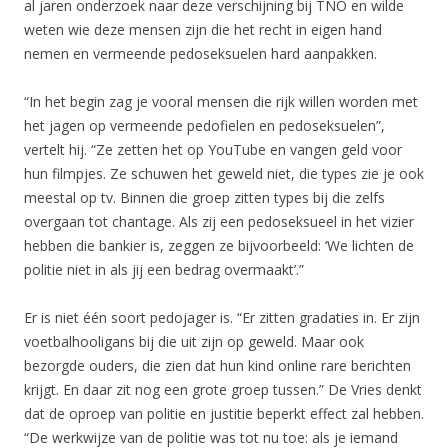
al jaren onderzoek naar deze verschijning bij TNO en wilde
weten wie deze mensen zijn die het recht in eigen hand
nemen en vermeende pedoseksuelen hard aanpakken.
“In het begin zag je vooral mensen die rijk willen worden met
het jagen op vermeende pedofielen en pedoseksuelen”,
vertelt hij. “Ze zetten het op YouTube en vangen geld voor
hun filmpjes. Ze schuwen het geweld niet, die types zie je ook
meestal op tv. Binnen die groep zitten types bij die zelfs
overgaan tot chantage. Als zij een pedoseksueel in het vizier
hebben die bankier is, zeggen ze bijvoorbeeld: ‘We lichten de
politie niet in als jij een bedrag overmaakt’.”
Er is niet één soort pedojager is. “Er zitten gradaties in. Er zijn
voetbalhooligans bij die uit zijn op geweld. Maar ook
bezorgde ouders, die zien dat hun kind online rare berichten
krijgt. En daar zit nog een grote groep tussen.” De Vries denkt
dat de oproep van politie en justitie beperkt effect zal hebben.
“De werkwijze van de politie was tot nu toe: als je iemand