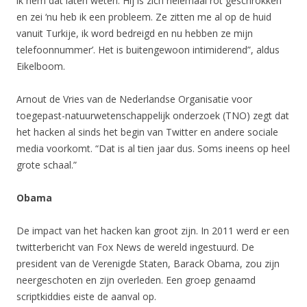
ik hem dat laten weten. Hij is zich helemaal rot geschrokken
en zei ‘nu heb ik een probleem. Ze zitten me al op de huid
vanuit Turkije, ik word bedreigd en nu hebben ze mijn
telefoonnummer’. Het is buitengewoon intimiderend”, aldus
Eikelboom.
Arnout de Vries van de Nederlandse Organisatie voor
toegepast-natuurwetenschappelijk onderzoek (TNO) zegt dat
het hacken al sinds het begin van Twitter en andere sociale
media voorkomt. “Dat is al tien jaar dus. Soms ineens op heel
grote schaal.”
Obama
De impact van het hacken kan groot zijn. In 2011 werd er een
twitterbericht van Fox News de wereld ingestuurd. De
president van de Verenigde Staten, Barack Obama, zou zijn
neergeschoten en zijn overleden. Een groep genaamd
scriptkiddies eiste de aanval op.