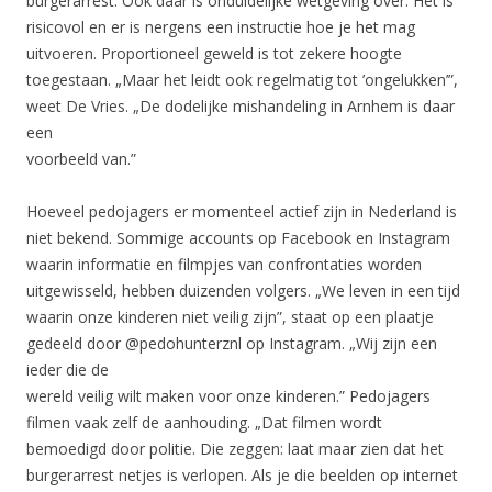
burgerarrest. Ook daar is onduidelijke wetgeving over. Het is
risicovol en er is nergens een instructie hoe je het mag
uitvoeren. Proportioneel geweld is tot zekere hoogte
toegestaan. „Maar het leidt ook regelmatig tot ’ongelukken’”,
weet De Vries. „De dodelijke mishandeling in Arnhem is daar
een
voorbeeld van.”
Hoeveel pedojagers er momenteel actief zijn in Nederland is
niet bekend. Sommige accounts op Facebook en Instagram
waarin informatie en filmpjes van confrontaties worden
uitgewisseld, hebben duizenden volgers. „We leven in een tijd
waarin onze kinderen niet veilig zijn”, staat op een plaatje
gedeeld door @pedohunterznl op Instagram. „Wij zijn een
ieder die de
wereld veilig wilt maken voor onze kinderen.” Pedojagers
filmen vaak zelf de aanhouding. „Dat filmen wordt
bemoedigd door politie. Die zeggen: laat maar zien dat het
burgerarrest netjes is verlopen. Als je die beelden op internet