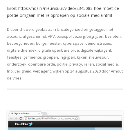
Bron: https://nos.nl/nieuwsuur/video/2345083-hoe-moet-de-
politie-omgaan-met-reloproepen-op-sociale-media.html
Dit bericht werd geplaatst in
Uncategorized
en getagged met
account
,
afgeschermd
,
APV
,
basispolitiezorg
,
begrijpen
,
besloten
,
bevoegdheden
,
burgemeester
,
cyberspace
,
demonstraties
,
digitale driehoek
,
digitale openbare orde
,
digitale wijkagent
,
feestjes
,
gemeente
,
groepen
,
ingrijpen
,
kijken
,
nieuwsuur
,
onderzoek
,
openbare orde
,
politie
,
privacy
,
rellen
,
social media
,
tno
,
veiligheid
,
webagent
,
wijken
op
24 augustus 2020
door
Arnout
de Vries
.