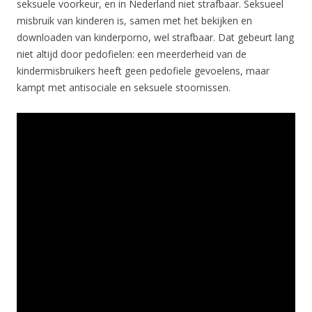
seksuele voorkeur, en in Nederland niet strafbaar. Seksueel
misbruik van kinderen is, samen met het bekijken en
downloaden van kinderporno, wel strafbaar. Dat gebeurt lang
niet altijd door pedofielen: een meerderheid van de
kindermisbruikers heeft geen pedofiele gevoelens, maar
kampt met antisociale en seksuele stoornissen.