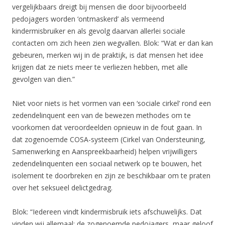
vergelijkbaars dreigt bij mensen die door bijvoorbeeld
pedojagers worden ‘ontmaskerd’ als vermeend
kindermisbruiker en als gevolg daarvan allerlei sociale
contacten om zich heen zien wegvallen. Blok: “Wat er dan kan
gebeuren, merken wij in de praktijk, is dat mensen het idee
krijgen dat ze niets meer te verliezen hebben, met alle
gevolgen van dien.”
Niet voor niets is het vormen van een ‘sociale cirkel’ rond een
zedendelinquent een van de bewezen methodes om te
voorkomen dat veroordeelden opnieuw in de fout gaan. In
dat zogenoemde COSA-systeem (Cirkel van Ondersteuning,
Samenwerking en Aanspreekbaarheid) helpen vrijwilligers
zedendelinquenten een sociaal netwerk op te bouwen, het
isolement te doorbreken en zijn ze beschikbaar om te praten
over het seksueel delictgedrag.
Blok: “Iedereen vindt kindermisbruik iets afschuwelijks. Dat
vinden wij allemaal: de zogenoemde pedojagers, maar geloof