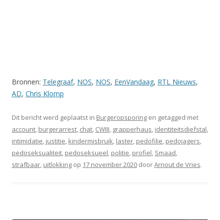
Bronnen:
Telegraaf
,
NOS
,
NOS
,
EenVandaag
,
RTL Nieuws
,
AD
,
Chris Klomp
Dit bericht werd geplaatst in
Burgeropsporing
en getagged met
account
,
burgerarrest
,
chat
,
CWIII
,
grapperhaus
,
identiteitsdiefstal
,
intimidatie
,
justitie
,
kindermisbruik
,
laster
,
pedofilie
,
pedojagers
,
pedoseksualiteit
,
pedoseksueel
,
politie
,
profiel
,
Smaad
,
strafbaar
,
uitlokking
op
17 november 2020
door
Arnout de Vries
.