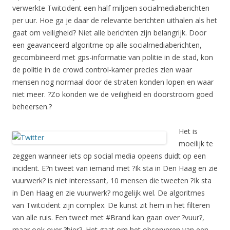
verwerkte Twitcident een half miljoen socialmediaberichten
per uur. Hoe ga je daar de relevante berichten uithalen als het
gaat om veiligheid? Niet alle berichten zijn belangrijk. Door
een geavanceerd algoritme op alle socialmediaberichten,
gecombineerd met gps-informatie van politie in de stad, kon
de politie in de crowd control-kamer precies zien waar
mensen nog normaal door de straten konden lopen en waar
niet meer. ?Zo konden we de veiligheid en doorstroom goed
beheersen.?
Het is
moeilijk te
zeggen wanneer iets op social media opeens duidt op een
incident. E?n tweet van iemand met ?Ik sta in Den Haag en zie
vuurwerk? is niet interessant, 10 mensen die tweeten ?Ik sta
in Den Haag en zie vuurwerk? mogelijk wel. De algoritmes
van Twitcident zijn complex. De kunst zit hem in het filteren
van alle ruis. Een tweet met #Brand kan gaan over ?vuur?,
maar ook over ?bier?. Het gaat om het observeren van een