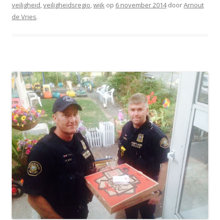
veiligheid
,
veiligheidsregio
,
wijk
op
6 november 2014
door
Arnout
de Vries
.