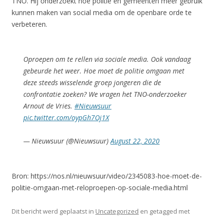
TNO.
Hij onderzoekt hoe politie en gemeenten meer gebruik
kunnen maken van social media om de openbare orde te
verbeteren.
Oproepen om te rellen via sociale media. Ook vandaag
gebeurde het weer. Hoe moet de politie omgaan met
deze steeds wisselende groep jongeren die de
confrontatie zoeken? We vragen het TNO-onderzoeker
Arnout de Vries.
#Nieuwsuur
pic.twitter.com/oypGh7Oj1X
— Nieuwsuur (@Nieuwsuur)
August 22, 2020
Bron: https://nos.nl/nieuwsuur/video/2345083-hoe-moet-de-
politie-omgaan-met-reloproepen-op-sociale-media.html
Dit bericht werd geplaatst in
Uncategorized
en getagged met