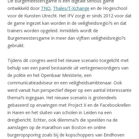
De Burgemeestersgame is een digitale serious game
ontwikkeld door
TNO
,
Thales/T-Xchange
en de Hogeschool
voor de Kunsten Utrecht. Het IFV zorgt er sinds 2012 voor dat
de game ingezet kan worden in de veiligheidsregio?s en dat
trainers worden opgeleid. Inmiddels wordt de
Burgemeestersgame in meer dan vijftien veiligheidsregio?s
gebruikt.
Tijdens dit congres werd het nieuwe scenario toegelicht met
behulp van een panel bestaande uit vertegenwoordigers van
de politie en het Openbaar Ministerie, een
communicatieadviseur en een veiligheidsambtenaar. Ook
werd vanuit hun perspectief dieper op een aantal interessante
thema?s ingegaan. Het nieuwe scenario is grotendeels
gebaseerd op ervaringen met Project X en de Facebookrellen
in Haren en het sluiten van scholen in Leiden na een
dreigbericht. Echter, ook dilemma?s die speelden na de
aanslagen op de marathon van Boston en online
burgeropsporing zoals bij de kopschoppers van Eindhoven