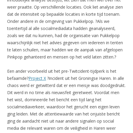
weer praatte. Op verschillende locaties. Ook liet analyse zien
dat de intensiteit op bepaalde locaties in korte tijd toenam.
Onder andere in de omgeving van Pukkelpop. ?Als we
toentertijd al alle socialmediadata hadden geanalyseerd,
zoals we dat nu kunnen, had de organisatie van Pukkelpop
waarschijnlijk niet het advies gegeven om iedereen in tenten
te laten schuilen, maar hadden we de aanpak van afgelopen
Pinkpop gehanteerd en mensen op het veld laten zitten.?
Een ander voorbeeld uit het pre-Twitcident-tijdperk is het
befaamde?
Project X
?incident uit het Groningse Haren. In alle
chaos werd er getwitterd dat er een meisje was doodgedrukt.
Dit werd in no time als nieuwsfeit geretweet. Voordat men
het wist, domineerde het bericht een tijd lang het
socialmediaverkeer, waardoor het gerucht een eigen leven
ging leiden. Met de attentiewaarde van het onjuiste bericht
ging de aandacht niet uit naar andere signalen op social
media die relevant waren om de veiligheid in Haren weer