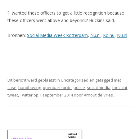
?I wanted these officers to get a little recognition because
these officers went above and beyond,? Huckins said.
Bronnen:
Social Media Week Rotterdam
,
Nu.nl
,
Koin6
,
Nu.nl
Dit bericht werd geplaatst in
Uncategorized
en getagged met
case
,
handhaving
,
openbare orde
,
politie
,
social media
,
toezicht
,
tweet
,
Twitter
op
1 september 2014
door
Arnout de Vries
.