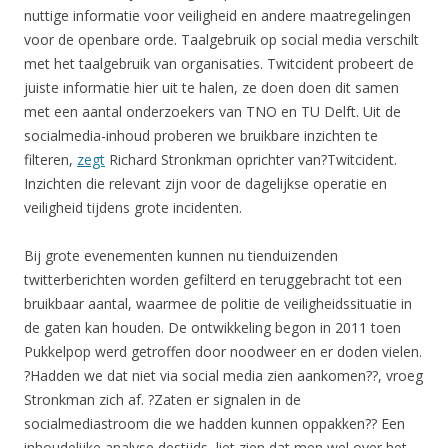
nuttige informatie voor veiligheid en andere maatregelingen
voor de openbare orde. Taalgebruik op social media verschilt
met het taalgebruik van organisaties. Twitcident probeert de
juiste informatie hier uit te halen, ze doen doen dit samen
met een aantal onderzoekers van TNO en TU Delft. Uit de
socialmedia-inhoud proberen we bruikbare inzichten te
filteren,
zegt
Richard Stronkman oprichter van?Twitcident.
Inzichten die relevant zijn voor de dagelijkse operatie en
veiligheid tijdens grote incidenten.
Bij grote evenementen kunnen nu tienduizenden
twitterberichten worden gefilterd en teruggebracht tot een
bruikbaar aantal, waarmee de politie de veiligheidssituatie in
de gaten kan houden. De ontwikkeling begon in 2011 toen
Pukkelpop werd getroffen door noodweer en er doden vielen.
?Hadden we dat niet via social media zien aankomen??, vroeg
Stronkman zich af. ?Zaten er signalen in de
socialmediastroom die we hadden kunnen oppakken?? Een
inhoudelijke analyse destijds, liet zien dat men wel over het