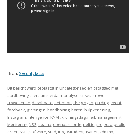
Bron:
Securityfacts
Dit bericht werd geplaatst in
Uncategorized
en getagged met
aardbeving
,
alert
,
amsterdam
,
analyse
,
crises
,
crowd
,
crowdsense
,
dashboard
,
detection
,
dreigingen
,
duiding
,
event
,
facebook
,
groningen
,
handhaving
,
haren
,
hulpverlening
,
Instagram
,
intelligence
,
KNMI
,
kroiningsdag
,
mail
,
management
,
Monitoring
,
NSS
,
obama
,
openbare orde
,
politie
,
project x
,
public
order
,
SMS
,
software
,
stad
,
tno
,
twitcident
,
Twitter
,
vdmmp
,