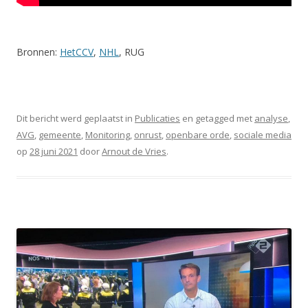
Bronnen:
HetCCV
,
NHL
, RUG
Dit bericht werd geplaatst in
Publicaties
en getagged met
analyse
,
AVG
,
gemeente
,
Monitoring
,
onrust
,
openbare orde
,
sociale media
op
28 juni 2021
door
Arnout de Vries
.