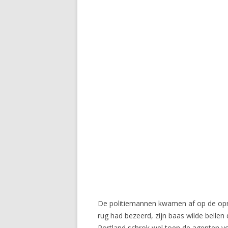
De politiemannen kwamen af op de opro
rug had bezeerd, zijn baas wilde bellen 
Portland schrok wel toen de agenten v