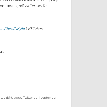
s dinsdag zelf via Twitter. De
r.com/GpAwTvHy9a
? NBC News
aid.
,
toezicht
,
tweet
,
Twitter
op
1 september