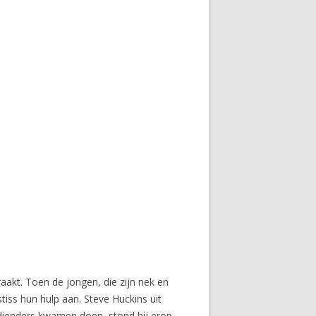
kt. Toen de jongen, die zijn nek en
stiss hun hulp aan. Steve Huckins uit
 dienders kwamen doen, stond hij erop