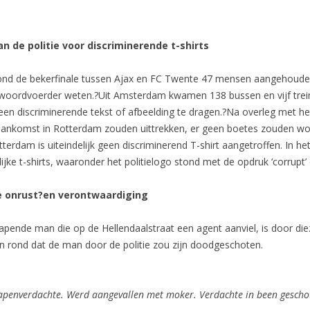
 de politie voor discriminerende t-shirts
ond de bekerfinale tussen Ajax en FC Twente 47 mensen aangehouden
itiewoordvoerder weten.?Uit Amsterdam kwamen 138 bussen en vijf trei
 een discriminerende tekst of afbeelding te dragen.?Na overleg met h
r aankomst in Rotterdam zouden uittrekken, er geen boetes zouden w
erdam is uiteindelijk geen discriminerend T-shirt aangetroffen. In he
ke t-shirts, waaronder het politielogo stond met de opdruk ‘corrupt’
ale onrust?en verontwaardiging
nde man die op de Hellendaalstraat een agent aanviel, is door dieze
en rond dat de man door de politie zou zijn doodgeschoten.
apenverdachte. Werd aangevallen met moker. Verdachte in been gesch