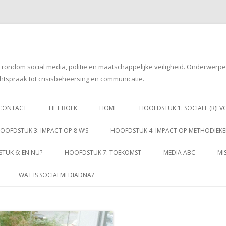
g rondom social media, politie en maatschappelijke veiligheid. Onderwerp
htspraak tot crisisbeheersing en communicatie.
Spring
naar
CONTACT
HET BOEK
HOME
HOOFDSTUK 1: SOCIALE (R)EV
inhoud
OOFDSTUK 3: IMPACT OP 8 W’S
HOOFDSTUK 4: IMPACT OP METHODIEK
TUK 6: EN NU?
HOOFDSTUK 7: TOEKOMST
MEDIA ABC
MI
WAT IS SOCIALMEDIADNA?