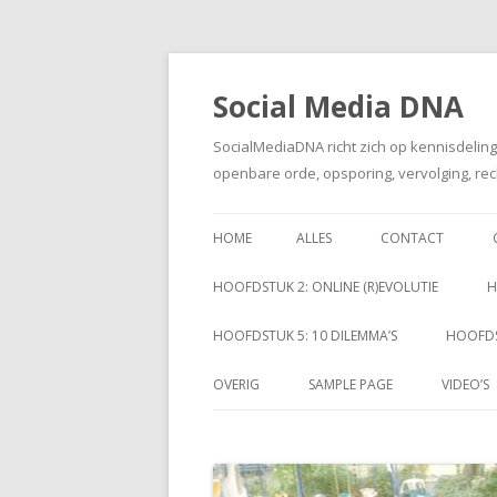
Social Media DNA
SocialMediaDNA richt zich op kennisdelin
openbare orde, opsporing, vervolging, rec
HOME
ALLES
CONTACT
HOOFDSTUK 2: ONLINE (R)EVOLUTIE
H
HOOFDSTUK 5: 10 DILEMMA’S
HOOFDS
OVERIG
SAMPLE PAGE
VIDEO’S