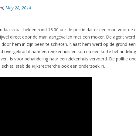
am)
May 28, 2014
aalstraat belden rond 13.00 uur de politie dat er een man voor de d
ijwel direct door de man aangevallen met een moker. De agent werd h
len door hem in zijn been te schieten. Naast hem werd op de grond 
oofd overgebracht naar een ziekenhuis en kon na een korte behandel
ven, is voor behandeling naar een ziekenhuis vervoerd. De politie on
ie schiet, stelt de Rijksrecherche ook een onderzoek in.