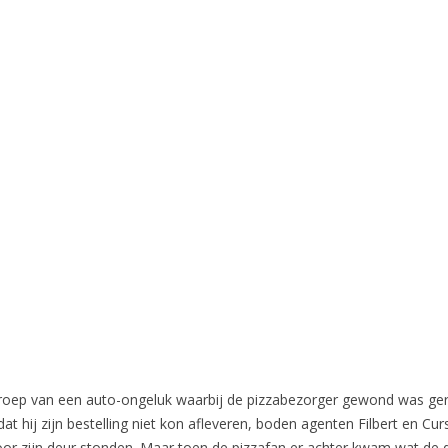
ep van een auto-ongeluk waarbij de pizzabezorger gewond was geraa
dat hij zijn bestelling niet kon afleveren, boden agenten Filbert en Cur
oor zijn deur stonden. Maar toen de pizzafan er achter kwam wat de