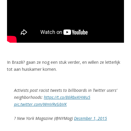
In Brazili? gaan ze nog een stuk verder, en willen ze letterlijk
tot aan huiskamer komen.
Activists post racist tweets to billboards in Twitter users’
neighborhoods:
https://t.co/86RbxKHWu5
pic.twitter.com/WmVRvSibVK
? New York Magazine (@NYMag)
December 1, 2015