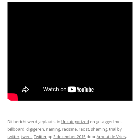
Dit bericht werd geplaatst in
Uncategorized
en getagged met
billboard
,
digigeren
,
naming
,
racisme
,
racist
,
shaming
,
trial by
twitter
,
tweet
,
Twitter
op
3 december 2015
door
Arnout de Vries
.