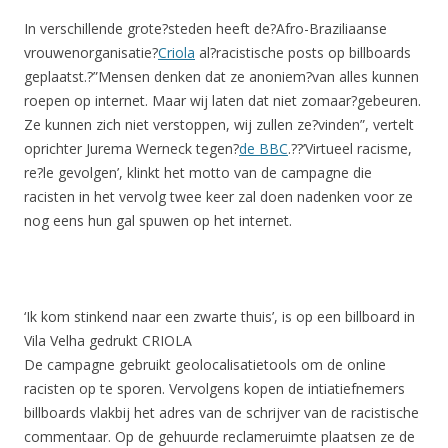
In verschillende grote?steden heeft de?Afro-Braziliaanse
vrouwenorganisatie?
Criola
al?racistische posts op billboards
geplaatst.?”Mensen denken dat ze anoniem?van alles kunnen
roepen op internet. Maar wij laten dat niet zomaar?gebeuren.
Ze kunnen zich niet verstoppen, wij zullen ze?vinden”, vertelt
oprichter Jurema Werneck tegen?
de BBC
.??’Virtueel racisme,
re?le gevolgen’, klinkt het motto van de campagne die
racisten in het vervolg twee keer zal doen nadenken voor ze
nog eens hun gal spuwen op het internet.
‘Ik kom stinkend naar een zwarte thuis’, is op een billboard in
Vila Velha gedrukt
CRIOLA
De campagne gebruikt geolocalisatietools om de online
racisten op te sporen. Vervolgens kopen de intiatiefnemers
billboards vlakbij het adres van de schrijver van de racistische
commentaar. Op de gehuurde reclameruimte plaatsen ze de