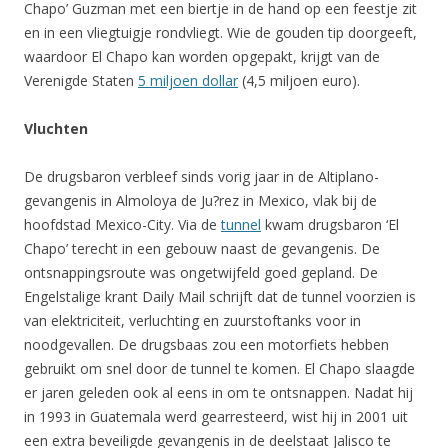
Chapo’ Guzman met een biertje in de hand op een feestje zit
en in een vliegtuigje rondvliegt. Wie de gouden tip doorgeeft,
waardoor El Chapo kan worden opgepakt, krijgt van de
Verenigde Staten
5 miljoen dollar
(4,5 miljoen euro).
Vluchten
De drugsbaron verbleef sinds vorig jaar in de Altiplano-
gevangenis in Almoloya de Ju?rez in Mexico, vlak bij de
hoofdstad Mexico-City. Via de
tunnel
kwam drugsbaron ‘El
Chapo’ terecht in een gebouw naast de gevangenis. De
ontsnappingsroute was ongetwijfeld goed gepland. De
Engelstalige krant Daily Mail schrijft dat de tunnel voorzien is
van elektriciteit, verluchting en zuurstoftanks voor in
noodgevallen. De drugsbaas zou een motorfiets hebben
gebruikt om snel door de tunnel te komen. El Chapo slaagde
er jaren geleden ook al eens in om te ontsnappen. Nadat hij
in 1993 in Guatemala werd gearresteerd, wist hij in 2001 uit
een extra beveiligde gevangenis in de deelstaat Jalisco te