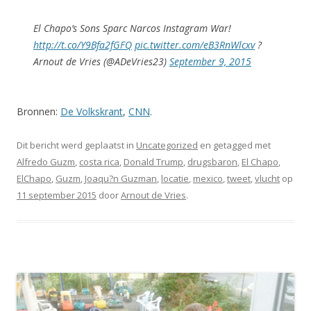
El Chapo’s Sons Sparc Narcos Instagram War!
http://t.co/Y9Bfa2fGFQ
pic.twitter.com/eB3RnWlcxv
?
Arnout de Vries (@ADeVries23)
September 9, 2015
Bronnen:
De Volkskrant
,
CNN
.
Dit bericht werd geplaatst in
Uncategorized
en getagged met
Alfredo Guzm
,
costa rica
,
Donald Trump
,
drugsbaron
,
El Chapo
,
ElChapo
,
Guzm
,
Joaqu?n Guzman
,
locatie
,
mexico
,
tweet
,
vlucht
op
11 september 2015
door
Arnout de Vries
.