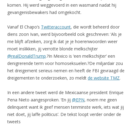
komen. Hij werd weggevoerd in een wasmand nadat hij
gevangenisbewakers had omgekocht.
Vanaf El Chapo’s
Twitteraccount
, die wordt beheerd door
diens zoon Ivan, werd bijvoorbeeld ook geschreven: ‘Als je
me blijft afzeiken, zorg ik dat je je hoerenwoorden weer
moet inslikken, jij verrotte blonde melkschijter
@realDonaldTrump
.?In Mexico is ‘een melkschijter’ een
denigrerende term voor homoseksuelen.?De miljardair zou
het dreigement serieus nemen en heeft de FBI gevraagd de
dreigementen te onderzoeken, zo meldt
de website TMZ
.
In een andere tweet werd de Mexicaanse president Enrique
Pena Nieto aangesproken. ‘En jij
@EPN
, noem me geen
delinquent want ik geef mensen tenminste werk, iets wat jij
niet doet, jij laffe politicus’. De tekst loopt verder onder de
tweets