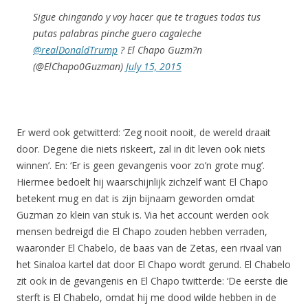
Sigue chingando y voy hacer que te tragues todas tus
putas palabras pinche guero cagaleche
@realDonaldTrump
? El Chapo Guzm?n
(@ElChapo0Guzman)
July 15, 2015
Er werd ook getwitterd: ‘Zeg nooit nooit, de wereld draait
door. Degene die niets riskeert, zal in dit leven ook niets
winnen’. En: ‘Er is geen gevangenis voor zo’n grote mug’.
Hiermee bedoelt hij waarschijnlijk zichzelf want El Chapo
betekent mug en dat is zijn bijnaam geworden omdat
Guzman zo klein van stuk is. Via het account werden ook
mensen bedreigd die El Chapo zouden hebben verraden,
waaronder El Chabelo, de baas van de Zetas, een rivaal van
het Sinaloa kartel dat door El Chapo wordt gerund. El Chabelo
zit ook in de gevangenis en El Chapo twitterde: ‘De eerste die
sterft is El Chabelo, omdat hij me dood wilde hebben in de