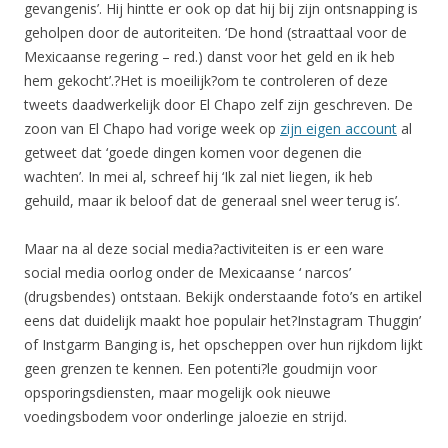
gevangenis’. Hij hintte er ook op dat hij bij zijn ontsnapping is
geholpen door de autoriteiten. ‘De hond (straattaal voor de
Mexicaanse regering – red.) danst voor het geld en ik heb
hem gekocht’.?Het is moeilijk?om te controleren of deze
tweets daadwerkelijk door El Chapo zelf zijn geschreven. De
zoon van El Chapo had vorige week op
zijn eigen account
al
getweet dat ‘goede dingen komen voor degenen die
wachten’. In mei al, schreef hij ‘Ik zal niet liegen, ik heb
gehuild, maar ik beloof dat de generaal snel weer terug is’.
Maar na al deze social media?activiteiten is er een ware
social media oorlog onder de Mexicaanse ‘ narcos’
(drugsbendes) ontstaan. Bekijk onderstaande foto’s en artikel
eens dat duidelijk maakt hoe populair het?Instagram Thuggin’
of Instgarm Banging is, het opscheppen over hun rijkdom lijkt
geen grenzen te kennen. Een potenti?le goudmijn voor
opsporingsdiensten, maar mogelijk ook nieuwe
voedingsbodem voor onderlinge jaloezie en strijd.