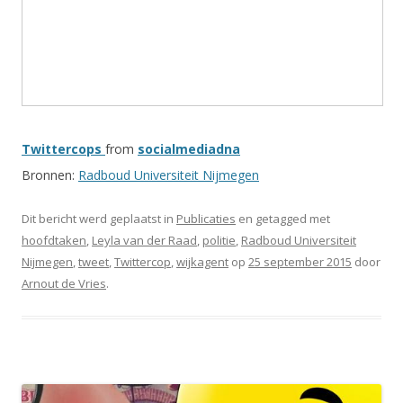
Twittercops
from
socialmediadna
Bronnen:
Radboud Universiteit Nijmegen
Dit bericht werd geplaatst in
Publicaties
en getagged met
hoofdtaken
,
Leyla van der Raad
,
politie
,
Radboud Universiteit
Nijmegen
,
tweet
,
Twittercop
,
wijkagent
op
25 september 2015
door
Arnout de Vries
.