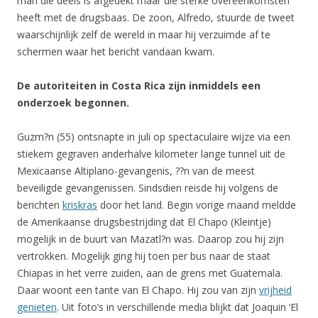
man die deels is afgedekt maar die sterke overeenkomsten
heeft met de drugsbaas. De zoon, Alfredo, stuurde de tweet
waarschijnlijk zelf de wereld in maar hij verzuimde af te
schermen waar het bericht vandaan kwam.
De autoriteiten in Costa Rica zijn inmiddels een
onderzoek begonnen.
Guzm?n (55) ontsnapte in juli op spectaculaire wijze via een
stiekem gegraven anderhalve kilometer lange tunnel uit de
Mexicaanse Altiplano-gevangenis, ??n van de meest
beveiligde gevangenissen. Sindsdien reisde hij volgens de
berichten
kriskras
door het land. Begin vorige maand meldde
de Amerikaanse drugsbestrijding dat El Chapo (Kleintje)
mogelijk in de buurt van Mazatl?n was. Daarop zou hij zijn
vertrokken. Mogelijk ging hij toen per bus naar de staat
Chiapas in het verre zuiden, aan de grens met Guatemala.
Daar woont een tante van El Chapo. Hij zou van zijn
vrijheid
genieten
. Uit foto’s in verschillende media blijkt dat Joaquin ‘El