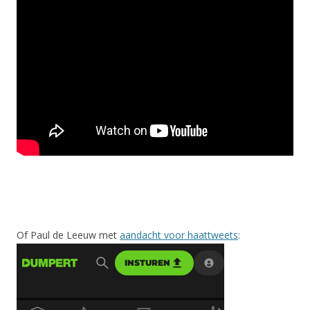
Of Paul de Leeuw met
aandacht voor haattweets
: