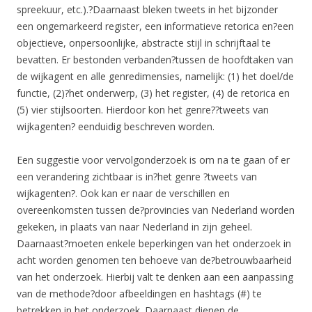
spreekuur, etc.).?Daarnaast bleken tweets in het bijzonder
een ongemarkeerd register, een informatieve retorica en?een
objectieve, onpersoonlijke, abstracte stijl in schrijftaal te
bevatten. Er bestonden verbanden?tussen de hoofdtaken van
de wijkagent en alle genredimensies, namelijk: (1) het doel/de
functie, (2)?het onderwerp, (3) het register, (4) de retorica en
(5) vier stijlsoorten. Hierdoor kon het genre??tweets van
wijkagenten? eenduidig beschreven worden.
Een suggestie voor vervolgonderzoek is om na te gaan of er
een verandering zichtbaar is in?het genre ?tweets van
wijkagenten?. Ook kan er naar de verschillen en
overeenkomsten tussen de?provincies van Nederland worden
gekeken, in plaats van naar Nederland in zijn geheel.
Daarnaast?moeten enkele beperkingen van het onderzoek in
acht worden genomen ten behoeve van de?betrouwbaarheid
van het onderzoek. Hierbij valt te denken aan een aanpassing
van de methode?door afbeeldingen en hashtags (#) te
betrekken in het onderzoek. Daarnaast dienen de