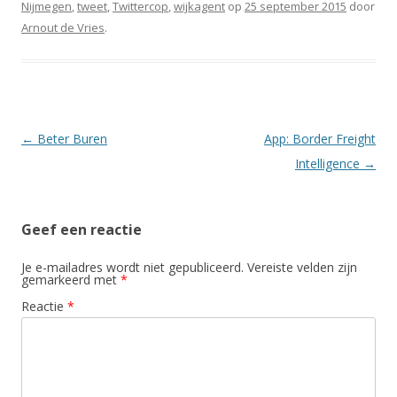
Nijmegen
,
tweet
,
Twittercop
,
wijkagent
op
25 september 2015
door
Arnout de Vries
.
Berichtnavigatie
←
Beter Buren
App: Border Freight
Intelligence
→
Geef een reactie
Je e-mailadres wordt niet gepubliceerd.
Vereiste velden zijn
gemarkeerd met
*
Reactie
*