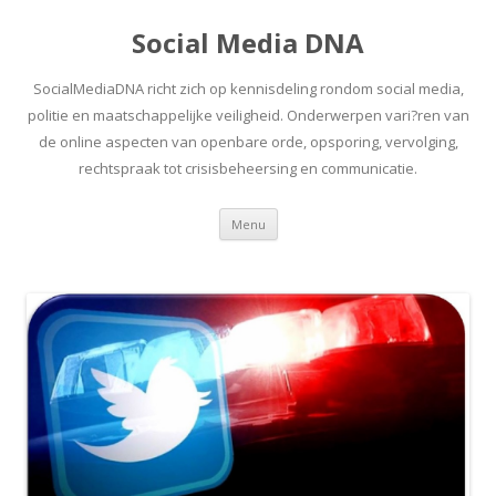
Social Media DNA
SocialMediaDNA richt zich op kennisdeling rondom social media,
politie en maatschappelijke veiligheid. Onderwerpen vari?ren van
de online aspecten van openbare orde, opsporing, vervolging,
rechtspraak tot crisisbeheersing en communicatie.
Spring
Menu
naar
inhoud