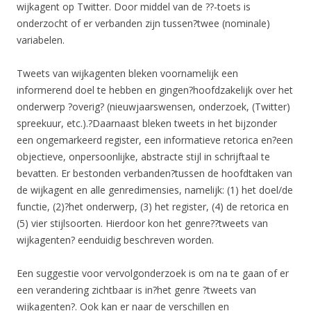
wijkagent op Twitter. Door middel van de ??-toets is
onderzocht of er verbanden zijn tussen?twee (nominale)
variabelen.
Tweets van wijkagenten bleken voornamelijk een
informerend doel te hebben en gingen?hoofdzakelijk over het
onderwerp ?overig? (nieuwjaarswensen, onderzoek, (Twitter)
spreekuur, etc.).?Daarnaast bleken tweets in het bijzonder
een ongemarkeerd register, een informatieve retorica en?een
objectieve, onpersoonlijke, abstracte stijl in schrijftaal te
bevatten. Er bestonden verbanden?tussen de hoofdtaken van
de wijkagent en alle genredimensies, namelijk: (1) het doel/de
functie, (2)?het onderwerp, (3) het register, (4) de retorica en
(5) vier stijlsoorten. Hierdoor kon het genre??tweets van
wijkagenten? eenduidig beschreven worden.
Een suggestie voor vervolgonderzoek is om na te gaan of er
een verandering zichtbaar is in?het genre ?tweets van
wijkagenten?. Ook kan er naar de verschillen en