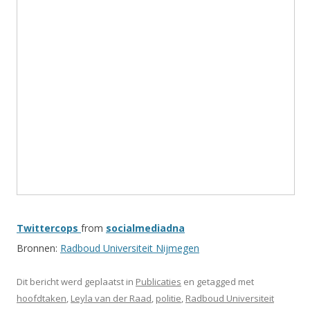
Twittercops
from
socialmediadna
Bronnen:
Radboud Universiteit Nijmegen
Dit bericht werd geplaatst in
Publicaties
en getagged met
hoofdtaken
,
Leyla van der Raad
,
politie
,
Radboud Universiteit